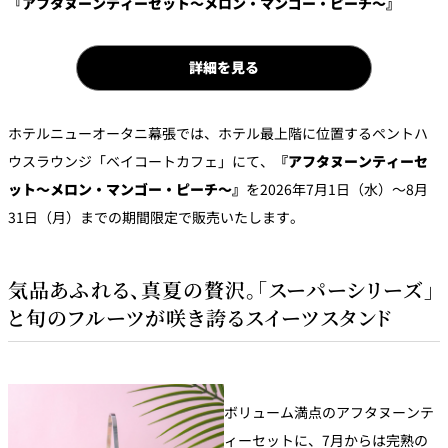
『アフタヌーンティーセット～メロン・マンゴー・ピーチ～』
パーティースペース
詳細を見る
Tokio
ご案内
ホテルニューオータニ幕張では、ホテル最上階に位置するペントハ
レストラン夏
ウスラウンジ「ベイコートカフェ」にて、
『アフタヌーンティーセ
レストランギ
七五三プラン
の涼宴プラン
個室のご案内
フト券
2026
2026
ット～メロン・マンゴー・ピーチ～』
を2026年7月1日（水）～8月
31日（月）までの期間限定で販売いたします。
シャンパーニ
自宅で味わう
ュフェア
レストランパ
レストラン個
ホテルのテイ
～ポメリー ブ
ーティープラ
室お祝いプラ
クアウトメニ
リュット・ロ
ン
ン
ュー
ワイヤル～
気品あふれる、真夏の贅沢。「スーパーシリーズ」
と旬のフルーツが咲き誇るスイーツスタンド
誕生日や記念
よくあるご質
チャペルでプ
日のお祝いに
問
レストランご
ロポーズディ
～アニバーサ
法要プラン
ナープラン
リー～
ボリューム満点のアフタヌーンテ
ィーセットに、7月からは完熟の