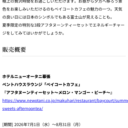
極上の贅沢時間をお過ごしいただけます。お昼から夕方へ移ろう景
色をお楽しみいただけるのもベイコートカフェの魅力の一つ。天気
の良い日には日本のシンボルでもある富士山が見えることも。
夏季限定の特別な3段アフタヌーンティーセットでエネルギーチャー
ジをしてみてはいかがでしょうか。
販売概要
ホテルニューオータニ幕張
ペントハウスラウンジ「ベイコートカフェ」
『アフタヌーンティーセット～メロン・マンゴー・ピーチ～』
https://www.newotani.co.jp/makuhari/restaurant/baycourt/summ
sweets-afternoontea/
[期間] 2026年7月1日（水）～8月31日（月）