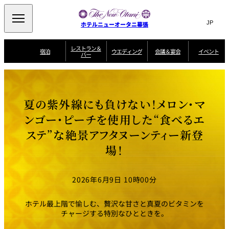
Search
言
サ
ホテルニューオータニ幕張
語
イ
切
り
ト
JP
レストラン＆
(日本語)
宿泊
ウエディング
会議＆宴会
イベント
バー
替
内
EN
(English)
え
ビュッフェ
メ
検
Select Language
▼
宿
宴
プ
ニ
泊
会
ラ
索
客
ュ
ウエディングスタ
プ
場
ン
室
トップページ
コンセプト
ニューオータニク
イル
ラ
一
一
ー
窓
SATSUKI
ザ・ラウンジ
選ばれる理由
一
ラブ会員限定
夏の紫外線にも負けない！メロン・マ
ン
覧
覧
ウ
を
覧
スイートご宿泊特
一
を
オールデイダイニング
会
典
開
エ
覧
ンゴー・ピーチを使用した“食べるエ
挙式
披露宴
料理・ケーキ
閉
議
開
デ
＆
特
ステ”な絶景アフタヌーンティー新登
ィ
閉
典
SATSUKI
宴
ン
と
誕生日や記念日の
ウエディングスト
場！
ルームサービス
オ
会
独立型邸宅
資料請求
季処（日本料理）
お祝いに
ーリー
グ
朝食
～ROOM SERVICE
プ
～アニバーサリー
～BREAKFAST～
～
シ
～
ョ
記念日・お祝いで
【宴会用】
テイク
ン
のご利用に
アウトメニュー
ホテルへのアクセ
千羽鶴
山茶花
一心
2026年6月9日 10時00分
よくあるご質問
ス
よ
中国料理
く
あ
ホテル最上階で愉しむ、贅沢な甘さと真夏のビタミンを
る
ご
チャージする特別なひとときを。
質
大観苑
問