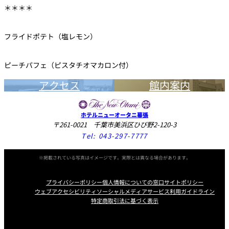
＊＊＊＊
フライドポテト（塩レモン）
ピーチパフェ（ピスタチオマカロン付）
アクセス
館内案内
ホテルニューオータニ幕張
〒261-0021 千葉市美浜区ひび野2-120-3
Tel:
043-297-7777
※掲載されている写真はイメージです。実際とは異なる場合があります。
プライバシーポリシー
個人情報についての窓口
サイトポリシー
ウェブアクセシビリティ
ソーシャルメディアサービス利用ガイドライン
特定商取引法に基づく表示
Instagram
Facebook
Youtube