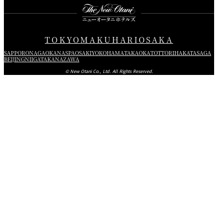
TOKYO
MAKUHARI
OSAKA
SAPPORO
NAGAOKA
NASPA
OSAKI
YOKOHAMA
TAKAOKA
TOTTORI
HAKATA
SAGA
BEIJING
NIIGATA
KANAZAWA
© New Otani Co., Ltd. All Rights Reserved.