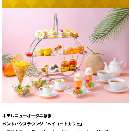
鉄板焼
欅
Sky Salon 欅
スイーツ
パティスリー
SATSUKI
ラウンジ・バー
レス
ベイコートカ
トラ
ザ・ラウンジ
フェ
ン＆
ガーデンレストラン
バー
Shell the
Garden＜期間
限定＞
ルームサービス
ホテルニューオータニ幕張
ペントハウスラウンジ「ベイコートカフェ」
ルームサービ
ス