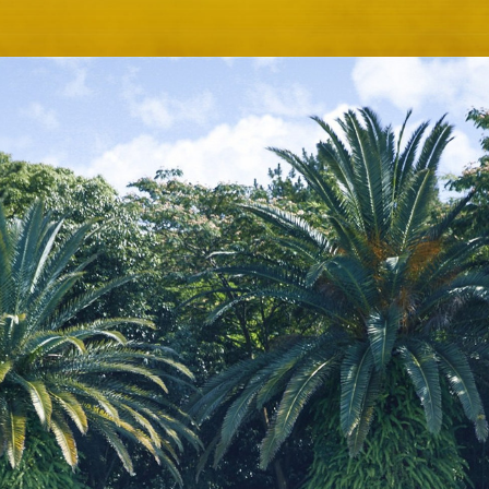
Sky Salon 欅
KI
ベイコートカフェ
＜期