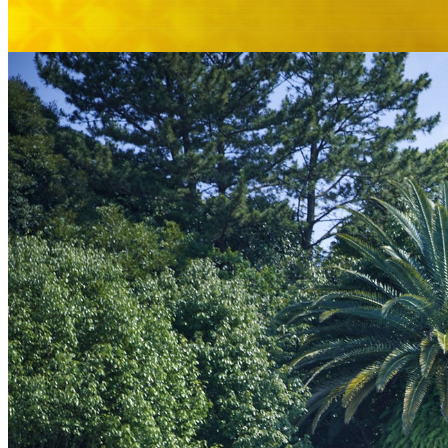
大観苑
鉄板焼
欅
スイーツ
パティスリーSATSU
ラウンジ・バー
レストラン＆
バー
ザ・ラウンジ
ガーデンレストラン
Shell the Garden
間限定＞
ルームサービス