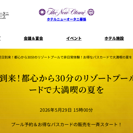
ータニ
ース
ホテルニューオータニ幕張
グ
会議＆宴会
イベント
ホテル施設
宴会場一覧
客室一覧
宿泊プラン
プラン一
真夏日到来！都心から30分のリゾートプールで非日常体験！お得なパスカードで大満喫の夏を
コンセプト
ウエディング
ザ・ラウンジ
特典とオプ
日到来！都心から30分のリゾートプ
ご利
【宴会用】
披露宴
テイクアウト
料理・ケ
メニュー
ードで大満喫の夏を
誕生日や記念日のお祝い
朝食
に
～BREAKFA
リー
独立型邸宅
資料請
～アニバーサリー～
内
よくあるご質問
2026年5月29日 15時00分
ホテルへのアクセス
山茶花
一心
プール予約＆お得なパスカードの販売を一斉スタート！