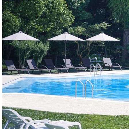
ルームサービス
パーティースペース
Tokio
ご案内
個室のご案内
レストランパーティ
ラン
誕生日や記念日のお
に
～アニバーサリー