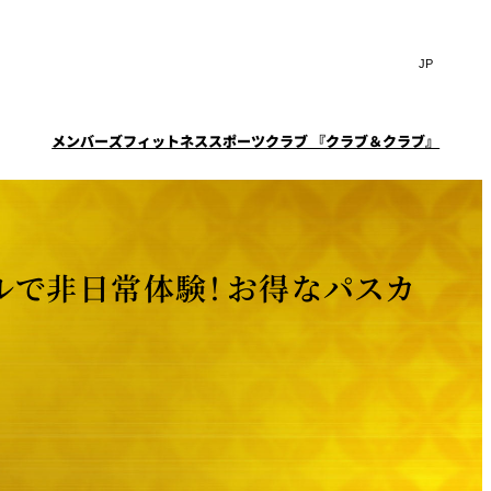
Search
言
サ
語
イ
切
ト
り
JP
(日本語)
替
メンバーズフィットネススポーツクラブ 『クラブ＆クラブ』
内
え
EN
(English)
検
メ
ニ
Select Language
▼
索
一覧
覧
ュ
窓
ー
スタイル
ニューオータニクラブ会
ケータリングサービス
フェア
を
を
員限定
スイートご宿泊特典
ション
宴会予約・お問合せフォ
開
開
ールで非日常体験！お得なパスカ
ーム
閉
ーキ
プラン
閉
ルームサービス
ST～
～ROOM SERVICE～
求
お問合せ