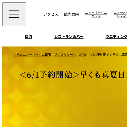
ニューオータニ
ニューオ
アクセス
館内案内
クラブ
レディ
宿泊
レストラン＆バー
ウエディン
ビュッフェ
お知らせ
ホテルニューオータニ幕張
プレスリリース
2026
＜6/1予約開始＞早くも
トップページ
選ばれる理由
SATSUKI
会議＆宴会
＜6/1予約開始＞早くも真夏
オールデイダイニング
宿泊
記念日・お祝いでの
挙式
サービスガイド
ウエディング
用に
SATSUKI
ウエディングストー
季処（日本料理）
周辺施設・観光案
よくあるご質問
千羽鶴
中国料理