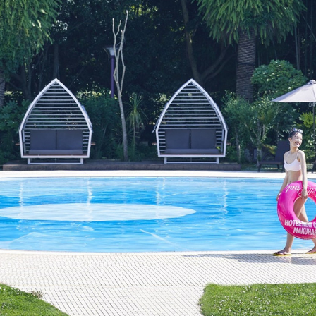
レストランギフト券
レストラン夏の
ン2026
ープ
レストラン個室お祝いプ
シャンパーニ
ラン
～ポメリー ブ
ト・ロワイ
祝い
レストランご法要プラン
チャペルでプロ
ィナープ
～