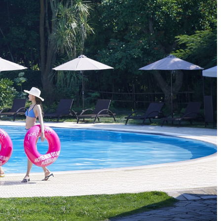
涼宴プラ
七五三プラン2026
ュフェア
自宅で味わうホテルのテ
リュッ
イクアウトメニュー
ヤル～
よくあるご質問
ポーズデ
ラン