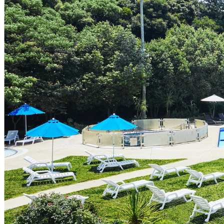
ルームサービス
パーティースペース
Tokio
ご案内
個室のご案内
レストランパーティ
ラン
誕生日や記念日のお
に
～アニバーサリー