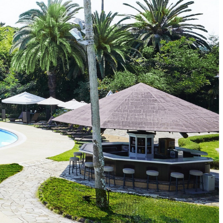
涼宴プラ
七五三プラン2026
ュフェア
自宅で味わうホテルのテ
リュッ
イクアウトメニュー
ヤル～
よくあるご質問
ポーズデ
ラン