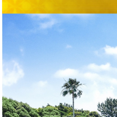
大観苑
鉄板焼
欅
スイーツ
パティスリーSATSU
ラウンジ・バー
レストラン＆
バー
ザ・ラウンジ
ガーデンレストラン
Shell the Garden
間限定＞
ルームサービス