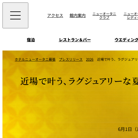
ニューオータニ
ニューオ
アクセス
館内案内
クラブ
レディ
宿泊
レストラン＆バー
ウエディン
ビュッフェ
お知らせ
ホテルニューオータニ幕張
プレスリリース
2026
近場で叶う、ラグジュアリ
トップページ
選ばれる理由
SATSUKI
会議＆宴会
近場で叶う、ラグジュアリーな
オールデイダイニング
宿泊
記念日・お祝いでの
挙式
サービスガイド
ウエディング
用に
SATSUKI
ウエディングストー
季処（日本料理）
周辺施設・観光案
よくあるご質問
千羽鶴
6月1日
中国料理