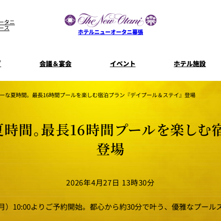
ータニ
ース
ホテルニューオータニ幕張
グ
会議＆宴会
イベント
ホテル施設
宴会場一覧
客室一覧
宿泊プラン
プラン一
ーな夏時間。最長16時間プールを楽しむ宿泊プラン『デイプール＆ステイ』登場
コンセプト
ウエディング
ザ・ラウンジ
特典とオプ
夏時間。最長16時間プールを楽しむ宿
ご利
【宴会用】
披露宴
テイクアウト
料理・ケ
メニュー
登場
誕生日や記念日のお祝い
朝食
に
～BREAKFA
リー
独立型邸宅
資料請
～アニバーサリー～
内
よくあるご質問
2026年4月27日 13時30分
ホテルへのアクセス
山茶花
一心
（月）10:00よりご予約開始。都心から約30分で叶う、優雅なプール