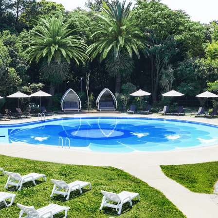
レストランギフト券
レストラン夏の
ン2026
ープ
レストラン個室お祝いプ
シャンパーニ
ラン
～ポメリー ブ
ト・ロワイ
祝い
レストランご法要プラン
チャペルでプロ
ィナープ
～