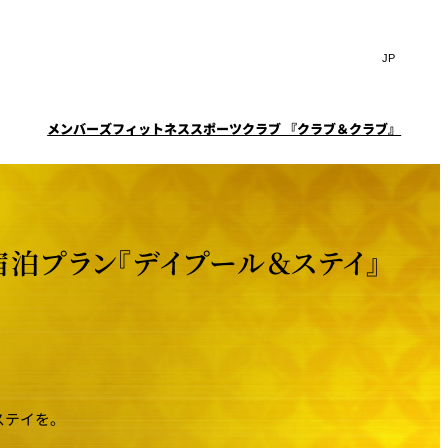
Search
言
サ
語
イ
切
ト
り
JP
(日本語)
替
メンバーズフィットネススポーツクラブ 『クラブ＆クラブ』
内
え
EN
(English)
検
メ
ニ
Select Language
▼
索
一覧
覧
ュ
窓
ー
スタイル
ニューオータニクラブ会
ケータリングサービス
フェア
を
を
員限定
スイートご宿泊特典
ション
宴会予約・お問合せフォ
開
開
泊プラン『デイプール＆ステイ』
ーム
閉
ーキ
プラン
閉
ルームサービス
ST～
～ROOM SERVICE～
求
お問合せ
ステイを。