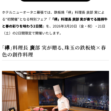
パーティースペース
ホテルニューオータニ幕張では、鉄板焼「欅」料理長 廣部 実によ
Tokio
る“初開催”となる特別フェア『
「欅」料理長 廣部 実が奏でる銘柄牛
ご案内
と春の彩りを味わう2日間
』を、2026年3月20日（金・祝）・21日
（土）の2日間限定で開催いたします。
レストラン夏
レストランギ
七五三プラン
の涼宴プラン
個室のご案内
フト券
2026
2026
「欅」料理長 廣部 実が贈る、珠玉の鉄板焼×春
色の創作料理
シャンパーニ
自宅で味わう
ュフェア
レストランパ
レストラン個
ホテルのテイ
～ポメリー ブ
ーティープラ
室お祝いプラ
クアウトメニ
リュット・ロ
ン
ン
ュー
ワイヤル～
誕生日や記念
よくあるご質
チャペルでプ
日のお祝いに
問
レストランご
ロポーズディ
～アニバーサ
法要プラン
ナープラン
リー～