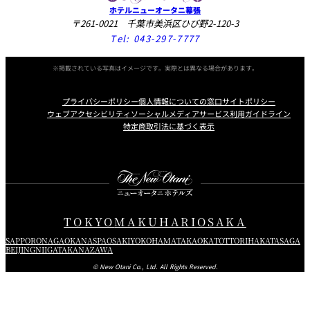
ホテルニューオータニ幕張
〒261-0021 千葉市美浜区ひび野2-120-3
Tel:
043-297-7777
※掲載されている写真はイメージです。実際とは異なる場合があります。
プライバシーポリシー
個人情報についての窓口
サイトポリシー
ウェブアクセシビリティ
ソーシャルメディアサービス利用ガイドライン
特定商取引法に基づく表示
Instagram
Facebook
Youtube
TOKYO
MAKUHARI
OSAKA
SAPPORO
NAGAOKA
NASPA
OSAKI
YOKOHAMA
TAKAOKA
TOTTORI
HAKATA
SAGA
BEIJING
NIIGATA
KANAZAWA
© New Otani Co., Ltd. All Rights Reserved.