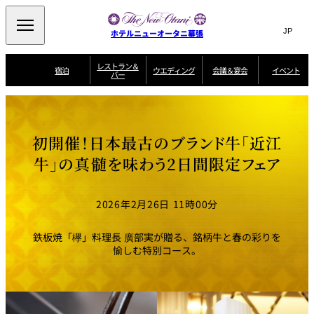
Search
言
サ
ホテルニューオータニ幕張
語
イ
切
り
ト
JP
レストラン＆
(日本語)
宿泊
ウエディング
会議＆宴会
イベント
バー
替
内
EN
(English)
え
ビュッフェ
メ
検
Select Language
▼
宿
宴
プ
ニ
泊
会
ラ
索
客
ュ
ウエディングスタ
プ
場
ン
室
トップページ
コンセプト
ニューオータニク
イル
ラ
一
一
ー
窓
SATSUKI
ザ・ラウンジ
選ばれる理由
一
ラブ会員限定
初開催！日本最古のブランド牛「近江
ン
覧
覧
ウ
を
覧
スイートご宿泊特
一
を
オールデイダイニング
会
典
開
エ
覧
牛」の真髄を味わう2日間限定フェア
挙式
披露宴
料理・ケーキ
閉
議
開
デ
＆
特
ィ
閉
典
SATSUKI
宴
ン
と
誕生日や記念日の
ウエディングスト
2026年2月26日 11時00分
ルームサービス
オ
会
独立型邸宅
資料請求
季処（日本料理）
お祝いに
ーリー
グ
朝食
～ROOM SERVICE
プ
～アニバーサリー
～BREAKFAST～
～
シ
～
ョ
記念日・お祝いで
【宴会用】
テイク
鉄板焼「欅」料理長 廣部実が贈る、銘柄牛と春の彩りを
ン
のご利用に
アウトメニュー
ホテルへのアクセ
千羽鶴
山茶花
一心
愉しむ特別コース。
よくあるご質問
ス
よ
中国料理
く
あ
る
ご
質
大観苑
問