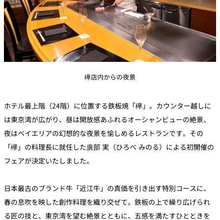
欅店内からの夜景
ホテル最上階（24階）に位置する鉄板焼「欅」。カウンター越しに
は東京湾が広がり、昼は開放感あふれるオーシャンビューの絶景、
夜はベイエリアの幻想的な夜景を愉しめるレストランです。その
「欅」の料理長に就任した廣部 実（ひろべ みのる）による初開催の
フェアが決定いたしました。
日本最古のブランド牛「近江牛」の真価を引き出す特別コースに、
春の息吹を映した創作料理を織り交ぜて。鉄板の上で繰り広げられ
る匠の技と、東京湾を望む絶景とともに、五感を満たすひとときを