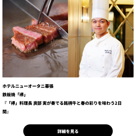
鉄板焼
欅
Sky Salon 欅
スイーツ
パティスリー
SATSUKI
ラウンジ・バー
レス
ベイコートカ
トラ
ザ・ラウンジ
フェ
ン＆
ガーデンレストラン
バー
ホテルニューオータニ幕張
鉄板焼「欅」
Shell the
Garden＜期間
『「欅」料理長 廣部 実が奏でる銘柄牛と春の彩りを味わう2日
限定＞
間』
ルームサービス
ルームサービ
詳細を見る
ス