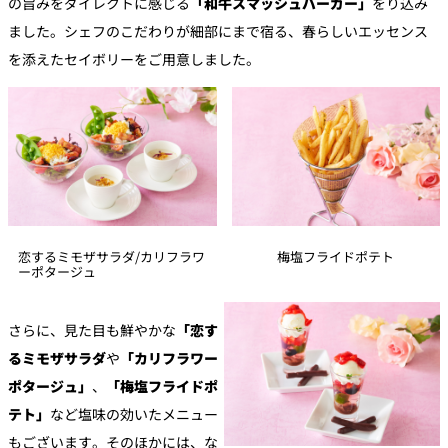
の旨みをダイレクトに感じる
「和牛スマッシュバーガー」
をり込み
ました。シェフのこだわりが細部にまで宿る、春らしいエッセンス
を添えたセイボリーをご用意しました。
恋するミモザサラダ/カリフラワ
梅塩フライドポテト
ーポタージュ
さらに、見た目も鮮やかな
「恋す
るミモザサラダ
や
「カリフラワー
ポタージュ」
、
「梅塩フライドポ
テト」
など塩味の効いたメニュー
もございます。そのほかには、な