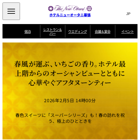
Search
言
サ
ホテルニューオータニ幕張
語
イ
切
り
ト
JP
レストラン＆
(日本語)
宿泊
ウエディング
会議＆宴会
イベント
バー
替
内
EN
(English)
え
ビュッフェ
メ
検
Select Language
▼
宿
宴
プ
ニ
泊
会
ラ
索
客
ュ
ウエディングスタ
プ
場
ン
室
トップページ
コンセプト
ニューオータニク
イル
ラ
一
一
ー
窓
SATSUKI
ザ・ラウンジ
選ばれる理由
一
ラブ会員限定
春風が運ぶ、いちごの香り。ホテル最
ン
覧
覧
ウ
を
覧
スイートご宿泊特
一
を
オールデイダイニング
会
典
開
エ
覧
上階からのオーシャンビューとともに
挙式
披露宴
料理・ケーキ
閉
議
開
デ
＆
特
心華やぐアフタヌーンティー
ィ
閉
典
SATSUKI
宴
ン
と
誕生日や記念日の
ウエディングスト
ルームサービス
オ
会
独立型邸宅
資料請求
季処（日本料理）
お祝いに
ーリー
グ
朝食
～ROOM SERVICE
プ
～アニバーサリー
～BREAKFAST～
～
シ
～
2026年2月5日 14時00分
ョ
記念日・お祝いで
【宴会用】
テイク
ン
のご利用に
アウトメニュー
ホテルへのアクセ
千羽鶴
山茶花
一心
よくあるご質問
ス
よ
春色スイーツに「スーパーシリーズ」も！春の訪れを祝
中国料理
く
う、極上のひとときを
あ
る
ご
質
大観苑
問