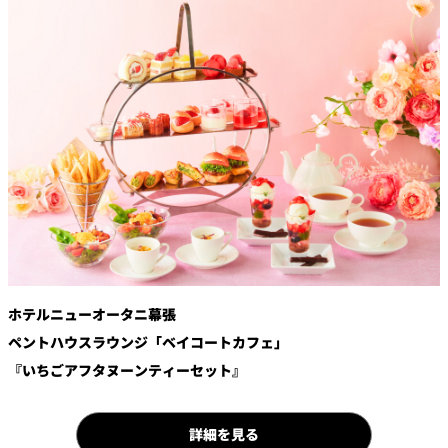
鉄板焼
欅
Sky Salon 欅
スイーツ
パティスリー
SATSUKI
ラウンジ・バー
レス
ベイコートカ
トラ
ザ・ラウンジ
フェ
ン＆
ガーデンレストラン
バー
ホテルニューオータニ幕張
Shell the
Garden＜期間
ペントハウスラウンジ「ベイコートカフェ」
限定＞
『いちごアフタヌーンティーセット』
ルームサービス
ルームサービ
詳細を見る
ス