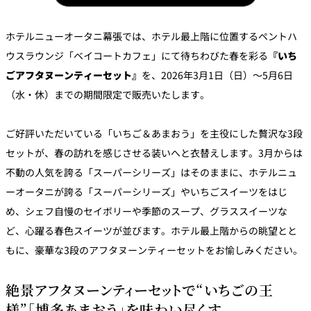
パーティースペース
ホテルニューオータニ幕張では、ホテル最上階に位置するペントハ
Tokio
ウスラウンジ「ベイコートカフェ」にて待ちわびた春を彩る
『いち
ご案内
ごアフタヌーンティーセット』
を、2026年3月1日（日）～5月6日
（水・休）までの期間限定で販売いたします。
レストラン夏
レストランギ
七五三プラン
の涼宴プラン
個室のご案内
フト券
2026
2026
ご好評いただいている「いちご＆あまおう」を主役にした贅沢な3段
セットが、春の訪れを感じさせる装いへと衣替えします。3月からは
シャンパーニ
自宅で味わう
ュフェア
レストランパ
レストラン個
不動の人気を誇る「スーパーシリーズ」はそのままに、ホテルニュ
ホテルのテイ
～ポメリー ブ
ーティープラ
室お祝いプラ
クアウトメニ
リュット・ロ
ン
ン
ュー
ワイヤル～
ーオータニが誇る「スーパーシリーズ」やいちごスイーツをはじ
め、シェフ自慢のセイボリーや季節のスープ、グラススイーツな
誕生日や記念
よくあるご質
ど、心躍る春色スイーツが並びます。ホテル最上階からの眺望とと
チャペルでプ
日のお祝いに
問
レストランご
ロポーズディ
～アニバーサ
法要プラン
ナープラン
もに、豪華な3段のアフタヌーンティーセットをお愉しみください。
リー～
絶景アフタヌーンティーセットで“いちごの王
様”「博多あまおう」を味わい尽くす