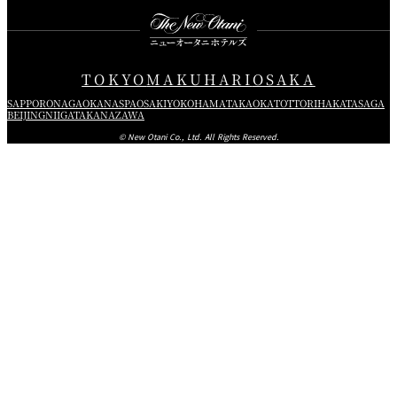
TOKYO
MAKUHARI
OSAKA
SAPPORO
NAGAOKA
NASPA
OSAKI
YOKOHAMA
TAKAOKA
TOTTORI
HAKATA
SAGA
BEIJING
NIIGATA
KANAZAWA
© New Otani Co., Ltd. All Rights Reserved.