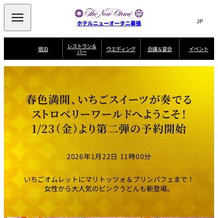
Search
言
サ
ホテルニューオータニ幕張
語
イ
切
り
ト
JP
レストラン＆
(日本語)
宿泊
ウエディング
会議＆宴会
イベント
バー
替
内
EN
(English)
え
ビュッフェ
メ
検
Select Language
▼
宿
宴
プ
ニ
泊
会
ラ
索
客
ュ
ウエディングスタ
プ
場
ン
室
トップページ
コンセプト
ニューオータニク
イル
ラ
一
一
ー
窓
SATSUKI
ザ・ラウンジ
選ばれる理由
一
ラブ会員限定
春色満開、いちごスイーツが奏でる
ン
覧
覧
ウ
を
覧
スイートご宿泊特
一
を
オールデイダイニング
会
典
開
エ
覧
ストロベリーワールドへようこそ！
挙式
披露宴
料理・ケーキ
閉
議
開
デ
＆
特
1/23（金）より第二弾の予約開始
ィ
閉
典
SATSUKI
宴
ン
と
誕生日や記念日の
ウエディングスト
ルームサービス
オ
会
独立型邸宅
資料請求
季処（日本料理）
お祝いに
ーリー
グ
朝食
～ROOM SERVICE
プ
～アニバーサリー
～BREAKFAST～
～
シ
～
2026年1月22日 11時00分
ョ
記念日・お祝いで
【宴会用】
テイク
ン
のご利用に
アウトメニュー
ホテルへのアクセ
千羽鶴
山茶花
一心
よくあるご質問
ス
よ
いちごオムレットにマリトッツォ＆プリンパフェまで！
中国料理
く
女性から大人気のピンクうどんも新登場。
あ
る
ご
質
大観苑
問