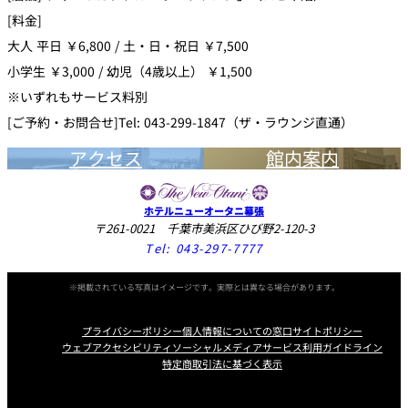
[料金]
大人 平日 ￥6,800 / 土・日・祝日 ￥7,500
小学生 ￥3,000 / 幼児（4歳以上） ￥1,500
※いずれもサービス料別
[ご予約・お問合せ]Tel: 043-299-1847（ザ・ラウンジ直通）
アクセス
館内案内
ホテルニューオータニ幕張
〒261-0021 千葉市美浜区ひび野2-120-3
Tel:
043-297-7777
※掲載されている写真はイメージです。実際とは異なる場合があります。
プライバシーポリシー
個人情報についての窓口
サイトポリシー
ウェブアクセシビリティ
ソーシャルメディアサービス利用ガイドライン
特定商取引法に基づく表示
Instagram
Facebook
Youtube