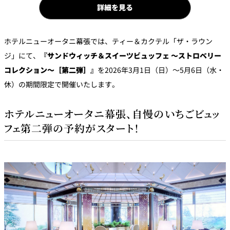
詳細を見る
パーティースペース
Tokio
ホテルニューオータニ幕張では、ティー＆カクテル「ザ・ラウン
ご案内
ジ」にて、
『サンドウィッチ＆スイーツビュッフェ ～ストロベリー
コレクション～［第二弾］』
を2026年3月1日（日）～5月6日（水・
レストラン夏
レストランギ
七五三プラン
休）の期間限定で開催いたします。
の涼宴プラン
個室のご案内
フト券
2026
2026
ホテルニューオータニ幕張、自慢のいちごビュッ
シャンパーニ
自宅で味わう
ュフェア
レストランパ
レストラン個
フェ第二弾の予約がスタート！
ホテルのテイ
～ポメリー ブ
ーティープラ
室お祝いプラ
クアウトメニ
リュット・ロ
ン
ン
ュー
ワイヤル～
誕生日や記念
よくあるご質
チャペルでプ
日のお祝いに
問
レストランご
ロポーズディ
～アニバーサ
法要プラン
ナープラン
リー～