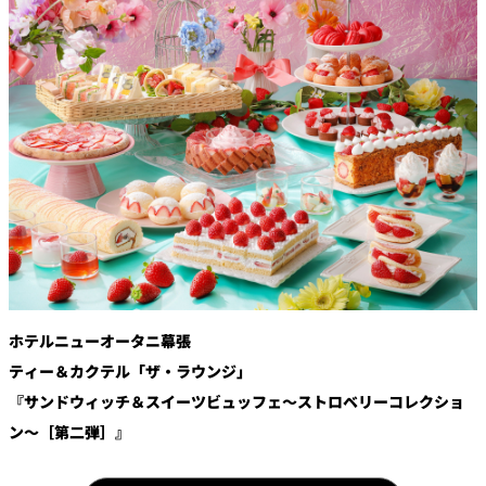
鉄板焼
欅
Sky Salon 欅
スイーツ
パティスリー
SATSUKI
ラウンジ・バー
レス
ベイコートカ
トラ
ザ・ラウンジ
フェ
ン＆
ガーデンレストラン
バー
ホテルニューオータニ幕張
Shell the
Garden＜期間
ティー＆カクテル「ザ・ラウンジ」
限定＞
『サンドウィッチ＆スイーツビュッフェ～ストロベリーコレクショ
ルームサービス
ン～［第二弾］』
ルームサービ
ス