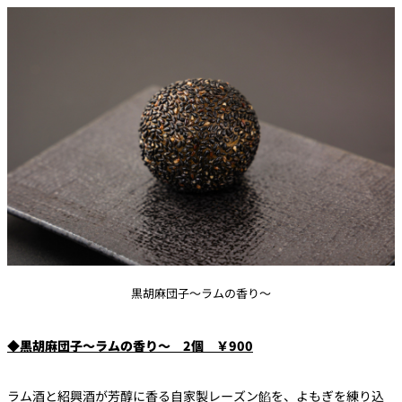
黒胡麻団子～ラムの香り～
◆黒胡麻団子～ラムの香り～ 2個 ￥900
ラム酒と紹興酒が芳醇に香る自家製レーズン餡を、よもぎを練り込