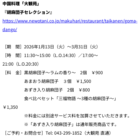
中国料理「大観苑」
『胡麻団子セレクション』
https://www.newotani.co.jp/makuhari/restaurant/taikanen/goma-
dango/
［期 間］2026年1月13日（火）～3月31日（火）
［時 間］11:30～15:00（L.O.14:30）／17:00～
21:00（L.O.20:30）
［料 金］黒胡麻団子～ラムの香り～ 2個 ￥900
あまおう胡麻団子 ３個 ￥1,500
あずき入り胡麻団子 2個 ￥800
食べ比べセット「三福物語 ～3種の胡麻団子～」
￥1,350
※料金には別途サービス料を加算させていただきます。
※「あずき入り胡麻団子」は通年販売商品です。
［ご予約・お問合せ］Tel: 043-299-1852（大観苑 直通）