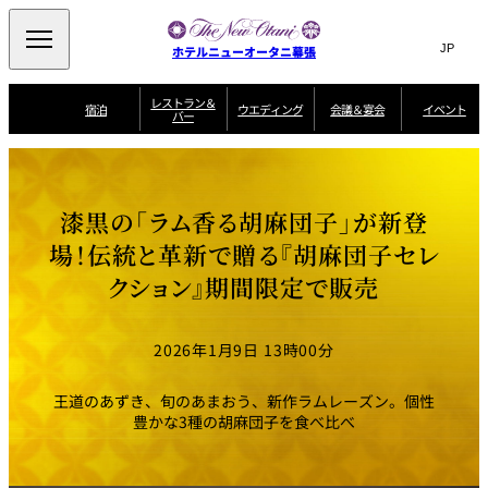
Search
言
サ
ホテルニューオータニ幕張
語
イ
切
り
ト
JP
レストラン＆
(日本語)
宿泊
ウエディング
会議＆宴会
イベント
バー
替
内
EN
(English)
え
ビュッフェ
メ
検
Select Language
▼
宿
宴
プ
ニ
泊
会
ラ
索
客
ュ
ウエディングスタ
プ
場
ン
室
トップページ
コンセプト
ニューオータニク
イル
ラ
一
一
ー
窓
SATSUKI
ザ・ラウンジ
選ばれる理由
一
ラブ会員限定
漆黒の「ラム香る胡麻団子」が新登
ン
覧
覧
ウ
を
覧
スイートご宿泊特
一
を
オールデイダイニング
会
典
開
エ
覧
場！伝統と革新で贈る『胡麻団子セレ
挙式
披露宴
料理・ケーキ
閉
議
開
デ
＆
特
クション』期間限定で販売
ィ
閉
典
SATSUKI
宴
ン
と
誕生日や記念日の
ウエディングスト
ルームサービス
オ
会
独立型邸宅
資料請求
季処（日本料理）
お祝いに
ーリー
グ
朝食
～ROOM SERVICE
プ
～アニバーサリー
～BREAKFAST～
～
シ
～
2026年1月9日 13時00分
ョ
記念日・お祝いで
【宴会用】
テイク
ン
のご利用に
アウトメニュー
ホテルへのアクセ
千羽鶴
山茶花
一心
よくあるご質問
ス
よ
王道のあずき、旬のあまおう、新作ラムレーズン。個性
中国料理
く
豊かな3種の胡麻団子を食べ比べ
あ
る
ご
質
大観苑
問