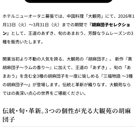
パーティースペース
ホテルニューオータニ幕張では、中国料理「大観苑」にて、2026年1
Tokio
月13日（火）～3月31日（火）までの期間で
『胡麻団子セレクショ
ご案内
ン』
として、王道のあずき、旬のあまおう、芳醇なラムレーズンの3
種を販売いたします。
レストラン夏
レストランギ
七五三プラン
の涼宴プラン
個室のご案内
フト券
2026
2026
開業当初より不動の人気を誇る、大観苑の『胡麻団子』。 新作『黒
胡麻団子～ラムの香り～』に加えて、王道の「あずき」、旬の「あ
シャンパーニ
自宅で味わう
ュフェア
レストランパ
レストラン個
まおう」を含む全3種の胡麻団子を一度に愉しめる『三福物語 ～3種
ホテルのテイ
～ポメリー ブ
ーティープラ
室お祝いプラ
クアウトメニ
リュット・ロ
ン
ン
ュー
ワイヤル～
の胡麻団子～
』
が登場します。伝統と革新が織りなす、大観苑なら
ではの奥深い点心の世界をご堪能ください。
誕生日や記念
よくあるご質
チャペルでプ
日のお祝いに
問
レストランご
ロポーズディ
～アニバーサ
法要プラン
伝統・旬・革新。3つの個性が光る大観苑の胡麻
ナープラン
リー～
団子