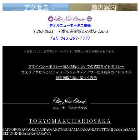
アクセス
館内案内
ホテルニューオータニ幕張
〒261-0021 千葉市美浜区ひび野2-120-3
Tel:
043-297-7777
※掲載されている写真はイメージです。実際とは異なる場合があります。
プライバシーポリシー
個人情報についての窓口
サイトポリシー
ウェブアクセシビリティ
ソーシャルメディアサービス利用ガイドライン
特定商取引法に基づく表示
Instagram
Facebook
Youtube
TOKYO
MAKUHARI
OSAKA
SAPPORO
NAGAOKA
NASPA
OSAKI
YOKOHAMA
TAKAOKA
TOTTORI
HAKATA
SAGA
BEIJING
NIIGATA
KANAZAWA