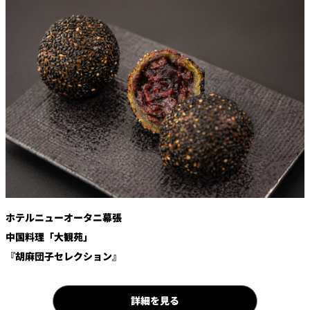
鉄板焼
欅
Sky Salon 欅
スイーツ
パティスリー
SATSUKI
ラウンジ・バー
レス
ベイコートカ
トラ
ザ・ラウンジ
フェ
ン＆
ガーデンレストラン
バー
ホテルニューオータニ幕張
Shell the
Garden＜期間
中国料理「大観苑」
限定＞
『胡麻団子セレクション』
ルームサービス
ルームサービ
詳細を見る
ス