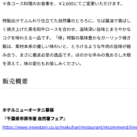
※各コース料理のお食事を、￥2,600にてご変更いただけます。
特製出汁でふんわり仕立てた自然薯のとろろに、ちば醤油で香ばし
く焼き上げた黒毛和牛ロースを合わせ、滋味深い旨味とまろやかな
コクを味わえる一品です。「欅」特製の風味豊かなガーリック焼き
飯は、素材本来の優しい味わいと、とろけるような牛肉の旨味が絡
み合う、まさに垂涎必至の逸品です。ほのかな辛みの鬼おろし大根
を添えて、味の変化もお愉しみください。
販売概要
ホテルニューオータニ幕張
『千葉県市原市産 自然薯フェア』
https://www.newotani.co.jp/makuhari/restaurant/recommend/jine