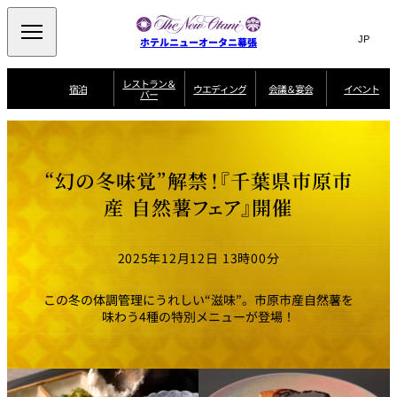
Search
言
サ
ホテルニューオータニ幕張
語
イ
切
り
ト
JP
レストラン＆
(日本語)
宿泊
ウエディング
会議＆宴会
イベント
バー
替
内
EN
(English)
え
ビュッフェ
メ
検
Select Language
▼
宿
宴
プ
ニ
泊
会
ラ
索
客
ュ
ウエディングスタ
プ
場
ン
室
トップページ
コンセプト
ニューオータニク
イル
ラ
一
一
ー
窓
SATSUKI
ザ・ラウンジ
選ばれる理由
一
ラブ会員限定
“幻の冬味覚”解禁！『千葉県市原市
ン
覧
覧
ウ
を
覧
スイートご宿泊特
一
を
オールデイダイニング
会
典
開
エ
覧
産 自然薯フェア』開催
挙式
披露宴
料理・ケーキ
閉
議
開
デ
＆
特
ィ
閉
典
SATSUKI
宴
ン
と
誕生日や記念日の
ウエディングスト
2025年12月12日 13時00分
ルームサービス
オ
会
独立型邸宅
資料請求
季処（日本料理）
お祝いに
ーリー
グ
朝食
～ROOM SERVICE
プ
～アニバーサリー
～BREAKFAST～
～
シ
～
ョ
記念日・お祝いで
【宴会用】
テイク
この冬の体調管理にうれしい“滋味”。市原市産自然薯を
ン
のご利用に
アウトメニュー
ホテルへのアクセ
千羽鶴
山茶花
一心
味わう4種の特別メニューが登場！
よくあるご質問
ス
よ
中国料理
く
あ
る
ご
質
大観苑
問