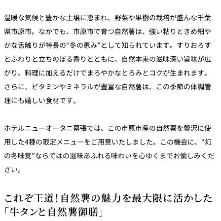
温暖な気候と豊かな土壌に恵まれ、野菜や果樹の栽培が盛んな千葉
県市原市。なかでも、市原市で育つ自然薯は、強い粘りときめ細や
かな舌触りが特長の“冬の恵み”として知られています。すりおろす
とふわりと立ちのぼる香りとともに、自然本来の滋味深い旨味が広
がり、料理に加えるだけでまろやかなとろみとコクが生まれます。
さらに、ビタミンやミネラルが豊富な自然薯は、この季節の体調管
理にも嬉しい食材です。
ホテルニューオータニ幕張では、この市原市産の自然薯を贅沢に使
用した4種の限定メニューをご用意いたしました。この機会に、“幻
の冬味覚”ならではの滋味あふれる味わいを心ゆくまでお愉しみくだ
さい。
これぞ王道！自然薯の魅力を最大限に活かした
「牛タンと自然薯御膳」