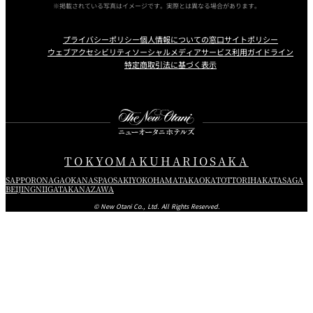
※掲載されている写真はイメージです。実際とは異なる場合があります。
プライバシーポリシー
個人情報についての窓口
サイトポリシー
ウェブアクセシビリティ
ソーシャルメディアサービス利用ガイドライン
特定商取引法に基づく表示
Instagram
Facebook
Youtube
TOKYO
MAKUHARI
OSAKA
SAPPORO
NAGAOKA
NASPA
OSAKI
YOKOHAMA
TAKAOKA
TOTTORI
HAKATA
SAGA
BEIJING
NIIGATA
KANAZAWA
© New Otani Co., Ltd. All Rights Reserved.