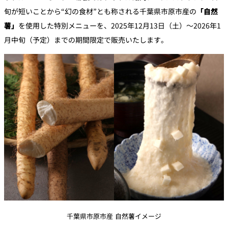
パーティースペース
旬が短いことから“幻の食材”とも称される千葉県市原市産の
「自然
薯」
を使用した特別メニューを、2025年12月13日（土）～2026年1
Tokio
月中旬（予定）までの期間限定で販売いたします。
ご案内
レストラン夏
レストランギ
七五三プラン
の涼宴プラン
個室のご案内
フト券
2026
2026
シャンパーニ
自宅で味わう
ュフェア
レストランパ
レストラン個
ホテルのテイ
～ポメリー ブ
ーティープラ
室お祝いプラ
クアウトメニ
リュット・ロ
ン
ン
ュー
ワイヤル～
誕生日や記念
よくあるご質
チャペルでプ
日のお祝いに
問
レストランご
ロポーズディ
～アニバーサ
法要プラン
ナープラン
リー～
千葉県市原市産 自然薯イメージ