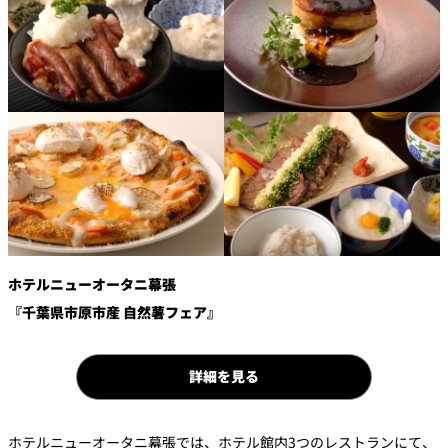
鉄板焼
欅
Sky Salon 欅
スイーツ
パティスリー
SATSUKI
ラウンジ・バー
レス
ベイコートカ
トラ
ザ・ラウンジ
フェ
ン＆
ガーデンレストラン
バー
ホテルニューオータニ幕張
『千葉県市原市産 自然薯フェア』
Shell the
Garden＜期間
限定＞
ルームサービス
詳細を見る
ルームサービ
ス
ホテルニューオータニ幕張では、ホテル館内3つのレストランにて、