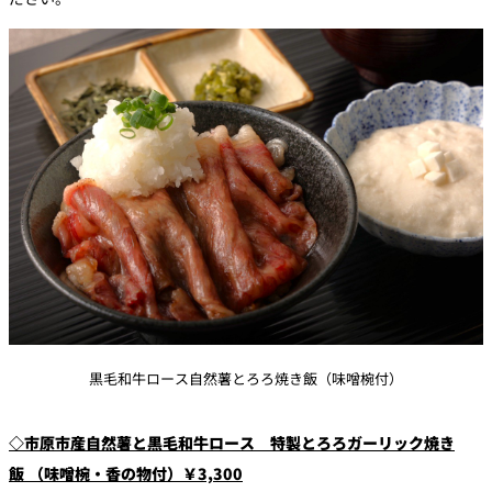
黒毛和牛ロース自然薯とろろ焼き飯（味噌椀付）
◇市原市産自然薯と黒毛和牛ロース 特製とろろガーリック焼き
飯
（味噌椀・香の物付）￥3,300