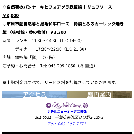
◇自然薯のパンケーキとフォアグラ鉄板焼 トリュフソース
￥3,000
◇市原市産自然薯と黒毛和牛ロース 特製とろろガーリック焼き
飯
（味噌椀・香の物付）￥3,300
時間：ランチ 11:30～14:30（L.O.14:00）
ディナー 17:30～22:00（L.O.21:30）
店舗：鉄板焼「欅」（24階）
ご予約・お問合せ：Tel: 043-299-1850（欅 直通）
※上記料金はすべて、サービス料を加算させていただきます。
アクセス
館内案内
ホテルニューオータニ幕張
〒261-0021 千葉市美浜区ひび野2-120-3
Tel:
043-297-7777