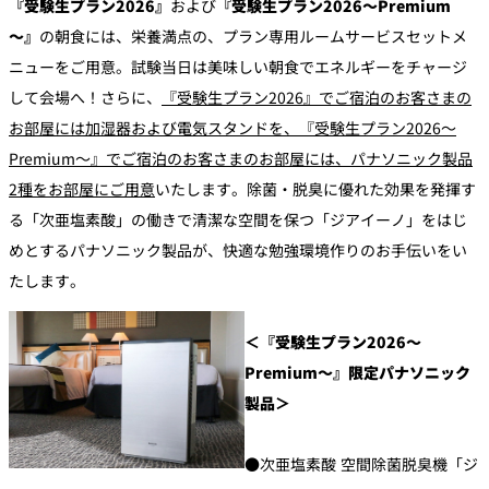
『受験生プラン2026』
および
『受験生プラン2026～Premium
～』
の朝食には、栄養満点の、プラン専用ルームサービスセットメ
ニューをご用意。試験当日は美味しい朝食でエネルギーをチャージ
して会場へ！さらに、
『受験生プラン2026』でご宿泊のお客さまの
お部屋には加湿器および電気スタンドを、『受験生プラン2026～
Premium～』でご宿泊のお客さまのお部屋には、パナソニック製品
2種をお部屋にご用意
いたします。除菌・脱臭に優れた効果を発揮す
る「次亜塩素酸」の働きで清潔な空間を保つ「ジアイーノ」をはじ
めとするパナソニック製品が、快適な勉強環境作りのお手伝いをい
たします。
＜『受験生プラン2026～
Premium～』限定パナソニック
製品＞
●次亜塩素酸 空間除菌脱臭機「ジ