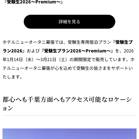
『受験生2026～Premium～』
パーティースペース
詳細を見る
Tokio
ご案内
ホテルニューオータニ幕張では、受験生専用宿泊プラン
『受験生プ
レストラン夏
レストランギ
七五三プラン
ラン2026』
および
『受験生プラン2026～Premium～』
を、2026
の涼宴プラン
個室のご案内
フト券
2026
2026
年1月14日（水）～3月21日（土）の期間限定で販売しています。ホ
テルニューオータニ幕張が心を込めて受験生の皆さまをサポートい
シャンパーニ
自宅で味わう
ュフェア
レストランパ
レストラン個
たします。
ホテルのテイ
～ポメリー ブ
ーティープラ
室お祝いプラ
クアウトメニ
リュット・ロ
ン
ン
ュー
ワイヤル～
都心へも千葉方面へもアクセス可能なロケーシ
誕生日や記念
よくあるご質
チャペルでプ
日のお祝いに
問
レストランご
ョン
ロポーズディ
～アニバーサ
法要プラン
ナープラン
リー～