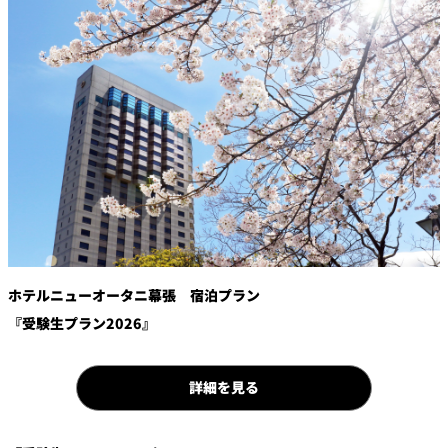
鉄板焼
欅
Sky Salon 欅
スイーツ
パティスリー
SATSUKI
ラウンジ・バー
レス
ベイコートカ
トラ
ザ・ラウンジ
フェ
ン＆
ガーデンレストラン
バー
ホテルニューオータニ幕張 宿泊プラン
『受験生プラン2026』
Shell the
Garden＜期間
限定＞
ルームサービス
詳細を見る
ルームサービ
ス