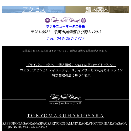
アクセス
館内案内
ホテルニューオータニ幕張
〒261-0021 千葉市美浜区ひび野2-120-3
Tel:
043-297-7777
※掲載されている写真はイメージです。実際とは異なる場合があります。
プライバシーポリシー
個人情報についての窓口
サイトポリシー
ウェブアクセシビリティ
ソーシャルメディアサービス利用ガイドライン
特定商取引法に基づく表示
Instagram
Facebook
Youtube
TOKYO
MAKUHARI
OSAKA
SAPPORO
NAGAOKA
NASPA
OSAKI
YOKOHAMA
TAKAOKA
TOTTORI
HAKATA
SAGA
BEIJING
NIIGATA
KANAZAWA