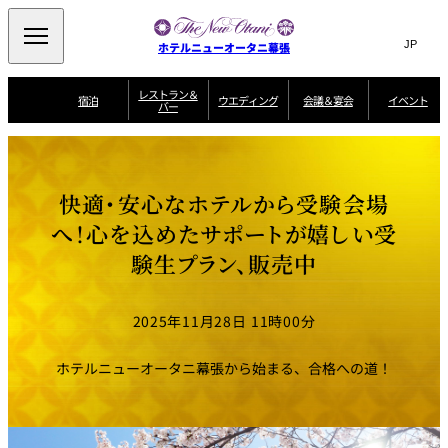
Search
言
サ
ホテルニューオータニ幕張
語
イ
切
り
ト
JP
レストラン＆
(日本語)
宿泊
ウエディング
会議＆宴会
イベント
バー
替
内
EN
(English)
え
ビュッフェ
メ
検
Select Language
▼
宿
宴
プ
ニ
泊
会
ラ
索
客
ュ
ウエディングスタ
プ
場
ン
室
トップページ
コンセプト
ニューオータニク
イル
ラ
一
一
ー
窓
SATSUKI
ザ・ラウンジ
選ばれる理由
一
ラブ会員限定
快適・安心なホテルから受験会場
ン
覧
覧
ウ
を
覧
スイートご宿泊特
一
を
オールデイダイニング
会
典
開
エ
覧
へ！心を込めたサポートが嬉しい受
挙式
披露宴
料理・ケーキ
閉
議
開
デ
＆
特
験生プラン、販売中
ィ
閉
典
SATSUKI
宴
ン
と
誕生日や記念日の
ウエディングスト
ルームサービス
オ
会
独立型邸宅
資料請求
季処（日本料理）
お祝いに
ーリー
グ
朝食
～ROOM SERVICE
プ
～アニバーサリー
～BREAKFAST～
～
シ
～
2025年11月28日 11時00分
ョ
記念日・お祝いで
【宴会用】
テイク
ン
のご利用に
アウトメニュー
ホテルへのアクセ
千羽鶴
山茶花
一心
よくあるご質問
ス
よ
ホテルニューオータニ幕張から始まる、合格への道！
中国料理
く
あ
る
ご
質
大観苑
問