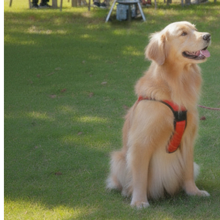
ルームサービス
パーティースペース
Tokio
ご案内
個室のご案内
レストランパーティ
ラン
誕生日や記念日のお
に
～アニバーサリー