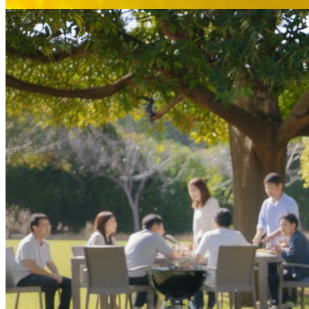
大観苑
鉄板焼
欅
スイーツ
パティスリーSATSU
ラウンジ・バー
レストラン＆
バー
ザ・ラウンジ
ガーデンレストラン
Shell the Garden
間限定＞
ルームサービス