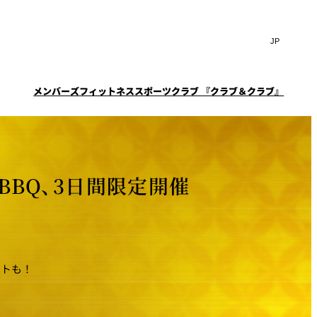
Search
言
サ
語
イ
切
ト
り
JP
(日本語)
替
メンバーズフィットネススポーツクラブ 『クラブ＆クラブ』
内
え
EN
(English)
検
メ
ニ
Select Language
▼
索
一覧
覧
ュ
窓
ー
スタイル
ニューオータニクラブ会
ケータリングサービス
フェア
を
を
員限定
スイートご宿泊特典
ション
宴会予約・お問合せフォ
開
開
BBQ、3日間限定開催
ーム
閉
ーキ
プラン
閉
ルームサービス
ST～
～ROOM SERVICE～
求
お問合せ
ートも！