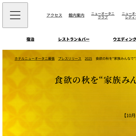
ニューオータニ
ニューオ
アクセス
館内案内
クラブ
レディ
宿泊
レストラン＆バー
ウエディン
ビュッフェ
お知らせ
ホテルニューオータニ幕張
プレスリリース
2025
食欲の秋を“家族みんなで”
トップページ
選ばれる理由
SATSUKI
会議＆宴会
食欲の秋を“家族みん
オールデイダイニング
宿泊
記念日・お祝いでの
挙式
サービスガイド
ウエディング
用に
SATSUKI
ウエディングストー
季処（日本料理）
周辺施設・観光案
【10
よくあるご質問
千羽鶴
中国料理