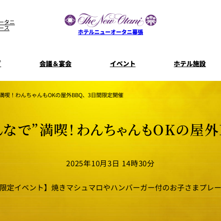
ータニ
ース
ホテルニューオータニ幕張
グ
会議＆宴会
イベント
ホテル施設
宴会場一覧
客室一覧
宿泊プラン
プラン一
満喫！わんちゃんもOKの屋外BBQ、3日間限定開催
コンセプト
ウエディング
ザ・ラウンジ
特典とオプ
なで”満喫！わんちゃんもOKの屋外
ご利
【宴会用】
披露宴
テイクアウト
料理・ケ
メニュー
誕生日や記念日のお祝い
朝食
に
～BREAKFA
リー
独立型邸宅
資料請
2025年10月3日 14時30分
～アニバーサリー～
内
よくあるご質問
月限定イベント】焼きマシュマロやハンバーガー付のお子さまプレ
ホテルへのアクセス
山茶花
一心