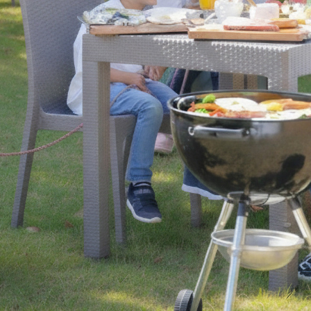
レストランギフト券
レストラン夏の
ン2026
ープ
レストラン個室お祝いプ
シャンパーニ
ラン
～ポメリー ブ
ト・ロワイ
祝い
レストランご法要プラン
チャペルでプロ
ィナープ
～