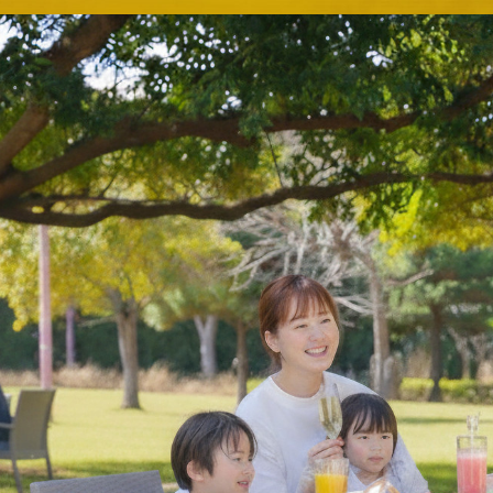
Sky Salon 欅
KI
ベイコートカフェ
＜期