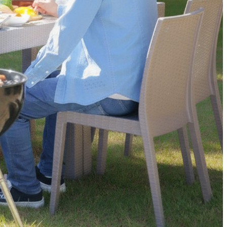
涼宴プラ
七五三プラン2026
ュフェア
自宅で味わうホテルのテ
リュッ
イクアウトメニュー
ヤル～
よくあるご質問
ポーズデ
ラン