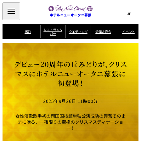
Search
言
サ
ホテルニューオータニ幕張
語
イ
切
り
ト
JP
レストラン＆
(日本語)
宿泊
ウエディング
会議＆宴会
イベント
バー
替
内
EN
(English)
え
ビュッフェ
メ
検
Select Language
▼
宿
宴
プ
ニ
泊
会
ラ
索
客
ュ
ウエディングスタ
プ
場
ン
室
トップページ
コンセプト
ニューオータニク
イル
ラ
一
一
ー
窓
SATSUKI
ザ・ラウンジ
選ばれる理由
一
ラブ会員限定
デビュー20周年の丘みどりが、クリス
ン
覧
覧
ウ
を
覧
スイートご宿泊特
一
を
オールデイダイニング
会
典
開
エ
覧
マスにホテルニューオータニ幕張に
挙式
披露宴
料理・ケーキ
閉
議
開
デ
＆
特
初登場！
ィ
閉
典
SATSUKI
宴
ン
と
誕生日や記念日の
ウエディングスト
ルームサービス
オ
会
独立型邸宅
資料請求
季処（日本料理）
お祝いに
ーリー
グ
朝食
～ROOM SERVICE
プ
～アニバーサリー
～BREAKFAST～
～
シ
～
2025年9月26日 11時00分
ョ
記念日・お祝いで
【宴会用】
テイク
ン
のご利用に
アウトメニュー
ホテルへのアクセ
千羽鶴
山茶花
一心
よくあるご質問
ス
よ
女性演歌歌手初の両国国技館単独公演成功の興奮そのま
中国料理
く
まに贈る、一夜限りの至極のクリスマスディナーショ
あ
る
ー！
ご
質
大観苑
問