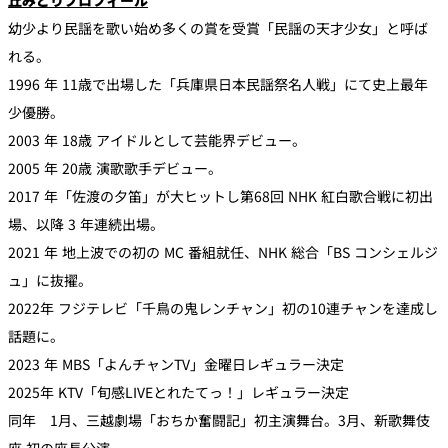
幼少より民謡を歌い始め多くの賞を受賞「民謡の天才少女」と呼ば
れる。
1996 年 11歳で出場した「兵庫県日本民謡祭名人戦」にて史上最年
少優勝。
2003 年 18歳 アイドルとして芸能界デビュー。
2005 年 20歳 演歌歌手デビュー。
2017 年「佐渡の夕笛」が大ヒットし第68回 NHK 紅白歌合戦に初出
場、以降 3 年連続出場。
2021 年 地上波での初の MC 番組就任、NHK 総合「BS コンシェルジ
ュ」に抜擢。
2022年 フジテレビ「千鳥の鬼レンチャン」初の10連チャンを達成し
話題に。
2023 年 MBS「よんチャンTV」金曜日レギュラー決定
2025年 KTV「旬感LIVEとれたてっ！」レギュラー決定
同年 1月、三越劇場「おちか奮闘記」初主演舞台。3月、新歌舞伎
座 初の座長公演、