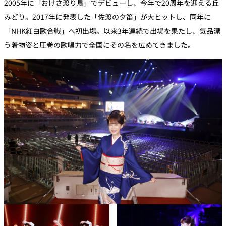
2005年に「おけさ渡り鳥」でデビューし、今年で20周年を迎える丘
みどり。2017年に発表した「佐渡の夕笛」が大ヒットし、同年に
「NHK紅白歌合戦」へ初出場。以来3年連続で出場を果たし、気品漂
う着物姿と圧巻の歌唱力で全国にその名を広めてきました。