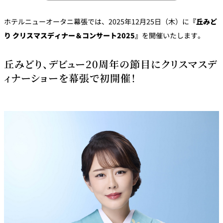
パーティースペース
ホテルニューオータニ幕張では、2025年12月25日（木）に
『丘みど
り クリスマスディナー＆コンサート2025』
を開催いたします。
Tokio
ご案内
丘みどり、デビュー20周年の節目にクリスマスデ
ィナーショーを幕張で初開催！
レストラン夏
レストランギ
七五三プラン
の涼宴プラン
個室のご案内
フト券
2026
2026
シャンパーニ
自宅で味わう
ュフェア
レストランパ
レストラン個
ホテルのテイ
～ポメリー ブ
ーティープラ
室お祝いプラ
クアウトメニ
リュット・ロ
ン
ン
ュー
ワイヤル～
誕生日や記念
よくあるご質
チャペルでプ
日のお祝いに
問
レストランご
ロポーズディ
～アニバーサ
法要プラン
ナープラン
リー～