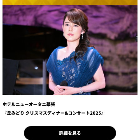
鉄板焼
欅
Sky Salon 欅
スイーツ
パティスリー
SATSUKI
ラウンジ・バー
レス
ベイコートカ
トラ
ザ・ラウンジ
フェ
ン＆
ガーデンレストラン
バー
Shell the
ホテルニューオータニ幕張
Garden＜期間
限定＞
『丘みどり クリスマスディナー&コンサート2025』
ルームサービス
詳細を見る
ルームサービ
ス