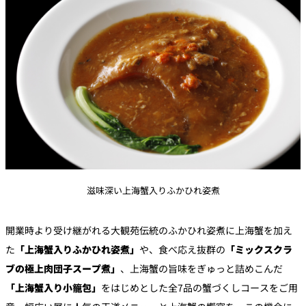
滋味深い上海蟹入りふかひれ姿煮
開業時より受け継がれる大観苑伝統のふかひれ姿煮に上海蟹を加え
た
「上海蟹入りふかひれ姿煮」
や、食べ応え抜群の
「ミックスクラ
ブの極上肉団子スープ煮」
、上海蟹の旨味をぎゅっと詰めこんだ
「上海蟹入り小籠包」
をはじめとした全7品の蟹づくしコースをご用