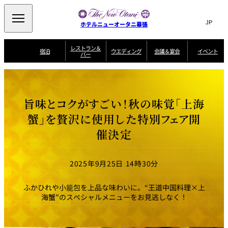
Search
言
サ
ホテルニューオータニ幕張
語
イ
切
り
ト
JP
レストラン＆
(日本語)
宿泊
ウエディング
会議＆宴会
イベント
バー
替
内
EN
(English)
え
ビュッフェ
メ
検
Select Language
▼
宿
宴
プ
ニ
泊
会
ラ
索
客
ュ
ウエディングスタ
プ
場
ン
室
トップページ
コンセプト
ニューオータニク
イル
ラ
一
一
ー
窓
SATSUKI
ザ・ラウンジ
選ばれる理由
一
ラブ会員限定
旨味とコクがすごい！秋の味覚「上海
ン
覧
覧
ウ
を
覧
スイートご宿泊特
一
を
オールデイダイニング
会
典
開
エ
覧
蟹」を贅沢に使用した特別フェア開
挙式
披露宴
料理・ケーキ
閉
議
開
デ
＆
特
催決定
ィ
閉
典
SATSUKI
宴
ン
と
誕生日や記念日の
ウエディングスト
ルームサービス
オ
会
独立型邸宅
資料請求
季処（日本料理）
お祝いに
ーリー
グ
朝食
～ROOM SERVICE
プ
～アニバーサリー
～BREAKFAST～
～
シ
～
2025年9月25日 14時30分
ョ
記念日・お祝いで
【宴会用】
テイク
ン
のご利用に
アウトメニュー
ホテルへのアクセ
千羽鶴
山茶花
一心
よくあるご質問
ス
よ
ふかひれや小籠包を上品な味わいに。“王道中国料理×上
中国料理
く
海蟹”のスペシャルメニューをお見逃しなく！
あ
る
ご
質
大観苑
問