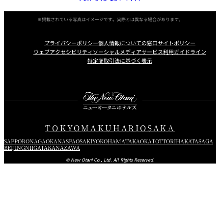
※掲載されている写真はイメージです。実際とは異なる場合があります。
プライバシーポリシー
個人情報についての窓口
サイトポリシー
ウェブアクセシビリティ
ソーシャルメディアサービス利用ガイドライン
特定商取引法に基づく表示
Instagram
Facebook
Youtube
TOKYO
MAKUHARI
OSAKA
SAPPORO
NAGAOKA
NASPA
OSAKI
YOKOHAMA
TAKAOKA
TOTTORI
HAKATA
SAGA
BEIJING
NIIGATA
KANAZAWA
© New Otani Co., Ltd. All Rights Reserved.