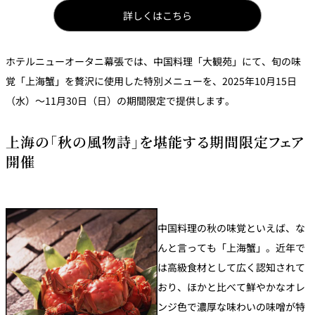
パーティースペース
詳しくはこちら
Tokio
ホテルニューオータニ幕張では、中国料理「大観苑」にて、旬の味
ご案内
覚「上海蟹」を贅沢に使用した特別メニューを、2025年10月15日
（水）～11月30日（日）の期間限定で提供します。
レストラン夏
レストランギ
七五三プラン
の涼宴プラン
個室のご案内
フト券
2026
2026
上海の「秋の風物詩」を堪能する期間限定フェア
開催
シャンパーニ
自宅で味わう
ュフェア
レストランパ
レストラン個
ホテルのテイ
～ポメリー ブ
ーティープラ
室お祝いプラ
クアウトメニ
リュット・ロ
ン
ン
ュー
ワイヤル～
中国料理の秋の味覚といえば、な
誕生日や記念
よくあるご質
チャペルでプ
日のお祝いに
問
レストランご
ロポーズディ
～アニバーサ
んと言っても「上海蟹」。近年で
法要プラン
ナープラン
リー～
は高級食材として広く認知されて
おり、ほかと比べて鮮やかなオレ
ンジ色で濃厚な味わいの味噌が特