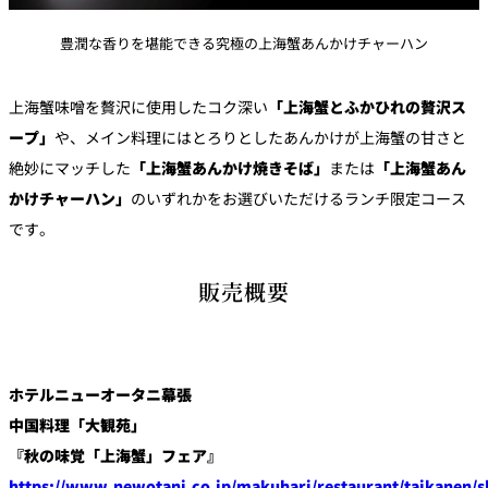
豊潤な香りを堪能できる究極の上海蟹あんかけチャーハン
上海蟹味噌を贅沢に使用したコク深い
「上海蟹とふかひれの贅沢ス
ープ」
や、メイン料理にはとろりとしたあんかけが上海蟹の甘さと
絶妙にマッチした
「上海蟹あんかけ焼きそば」
または
「上海蟹あん
かけチャーハン」
のいずれかをお選びいただけるランチ限定コース
です。
販売概要
ホテルニューオータニ幕張
中国料理「大観苑」
『秋の味覚「上海蟹」フェア』
https://www.newotani.co.jp/makuhari/restaurant/taikanen/s