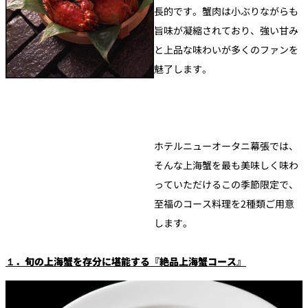
長的です。蟹肉は小ぶりながらも
旨味が凝縮されており、強い甘み
と上品な味わいが多くのファンを
魅了します。
ホテルニューオータニ幕張では、
そんな上海蟹を最も美味しく味わ
っていただけるこの季節限定で、
至福のコース料理を2種類ご用意
します。
１．旬の上海蟹を存分に堪能する『絶品上海蟹コース』