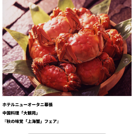
鉄板焼
欅
Sky Salon 欅
スイーツ
パティスリー
SATSUKI
ラウンジ・バー
レス
ベイコートカ
トラ
ザ・ラウンジ
フェ
ン＆
ガーデンレストラン
バー
Shell the
Garden＜期間
ホテルニューオータニ幕張
限定＞
ルームサービス
中国料理「大観苑」
『秋の味覚「上海蟹」フェア』
ルームサービ
ス