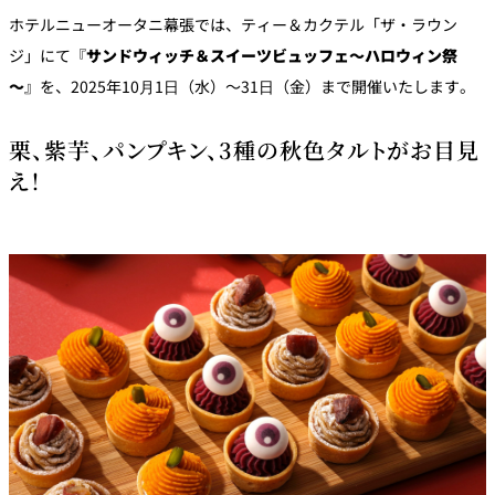
パーティースペース
ホテルニューオータニ幕張では、ティー＆カクテル「ザ・ラウン
ジ」にて『
サンドウィッチ＆スイーツビュッフェ～ハロウィン祭
Tokio
～
』を、2025年10⽉1⽇（水）〜31⽇（金）まで開催いたします。
ご案内
栗、紫芋、パンプキン、3種の秋色タルトがお目見
レストラン夏
え！
レストランギ
七五三プラン
の涼宴プラン
個室のご案内
フト券
2026
2026
シャンパーニ
自宅で味わう
ュフェア
レストランパ
レストラン個
ホテルのテイ
～ポメリー ブ
ーティープラ
室お祝いプラ
クアウトメニ
リュット・ロ
ン
ン
ュー
ワイヤル～
誕生日や記念
よくあるご質
チャペルでプ
日のお祝いに
問
レストランご
ロポーズディ
～アニバーサ
法要プラン
ナープラン
リー～