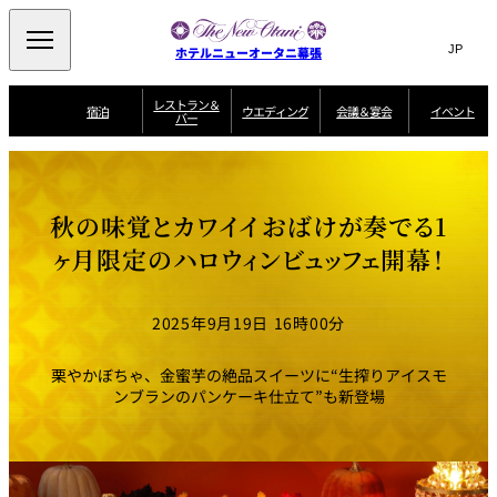
Search
言
サ
ホテルニューオータニ幕張
語
イ
切
り
ト
JP
レストラン＆
(日本語)
宿泊
ウエディング
会議＆宴会
イベント
バー
替
内
EN
(English)
え
ビュッフェ
メ
検
Select Language
▼
宿
宴
プ
ニ
泊
会
ラ
索
客
ュ
ウエディングスタ
プ
場
ン
室
トップページ
コンセプト
ニューオータニク
イル
ラ
一
一
ー
窓
SATSUKI
ザ・ラウンジ
選ばれる理由
一
ラブ会員限定
秋の味覚とカワイイおばけが奏でる1
ン
覧
覧
ウ
を
覧
スイートご宿泊特
一
を
オールデイダイニング
会
典
開
エ
覧
ヶ月限定のハロウィンビュッフェ開幕！
挙式
披露宴
料理・ケーキ
閉
議
開
デ
＆
特
ィ
閉
典
SATSUKI
宴
ン
と
誕生日や記念日の
ウエディングスト
2025年9月19日 16時00分
ルームサービス
オ
会
独立型邸宅
資料請求
季処（日本料理）
お祝いに
ーリー
グ
朝食
～ROOM SERVICE
プ
～アニバーサリー
～BREAKFAST～
～
シ
～
ョ
記念日・お祝いで
【宴会用】
テイク
栗やかぼちゃ、金蜜芋の絶品スイーツに“生搾りアイスモ
ン
のご利用に
アウトメニュー
ホテルへのアクセ
千羽鶴
山茶花
一心
ンブランのパンケーキ仕立て”も新登場
よくあるご質問
ス
よ
中国料理
く
あ
る
ご
質
大観苑
問