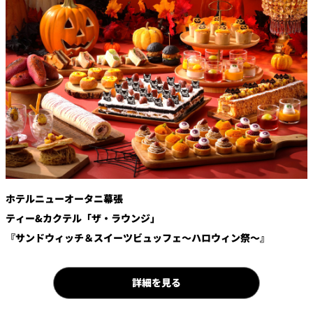
鉄板焼
欅
Sky Salon 欅
スイーツ
パティスリー
SATSUKI
ラウンジ・バー
レス
ベイコートカ
トラ
ザ・ラウンジ
フェ
ン＆
ガーデンレストラン
バー
ホテルニューオータニ幕張
ティー&カクテル「ザ・ラウンジ」
Shell the
Garden＜期間
『サンドウィッチ＆スイーツビュッフェ～ハロウィン祭～』
限定＞
ルームサービス
詳細を見る
ルームサービ
ス