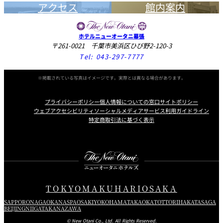
アクセス
館内案内
ホテルニューオータニ幕張
〒261-0021 千葉市美浜区ひび野2-120-3
Tel:
043-297-7777
※掲載されている写真はイメージです。実際とは異なる場合があります。
プライバシーポリシー
個人情報についての窓口
サイトポリシー
ウェブアクセシビリティ
ソーシャルメディアサービス利用ガイドライン
特定商取引法に基づく表示
Instagram
Facebook
Youtube
TOKYO
MAKUHARI
OSAKA
SAPPORO
NAGAOKA
NASPA
OSAKI
YOKOHAMA
TAKAOKA
TOTTORI
HAKATA
SAGA
BEIJING
NIIGATA
KANAZAWA
© New Otani Co., Ltd. All Rights Reserved.