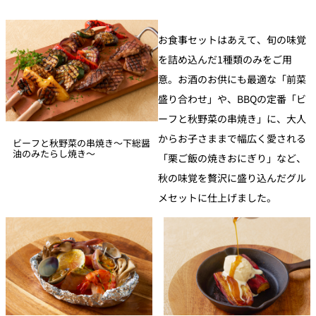
お食事セットはあえて、旬の味覚
を詰め込んだ1種類のみをご用
意。お酒のお供にも最適な「前菜
盛り合わせ」や、BBQの定番「ビ
ーフと秋野菜の串焼き」に、大人
からお子さままで幅広く愛される
ビーフと秋野菜の串焼き～下総醤
油のみたらし焼き～
「栗ご飯の焼きおにぎり」など、
秋の味覚を贅沢に盛り込んだグル
メセットに仕上げました。