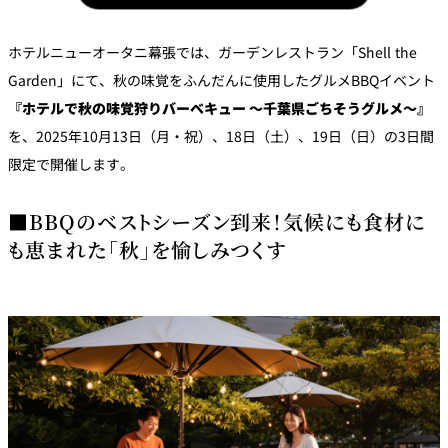
パーティースペース
ホテルニューオータニ幕張では、ガーデンレストラン「Shell the
Tokio
Garden」にて、秋の味覚をふんだんに使用したグルメBBQイベント
ご案内
『ホテルで秋の味覚狩りバーベキュー ～千葉県ごちそうグルメ～』
を、2025年10月13日（月・祝）、18日（土）、19日（日）の3日間
レストラン夏
レストランギ
七五三プラン
限定で開催します。
の涼宴プラン
個室のご案内
フト券
2026
2026
■BBQのベストシーズン到来！気候にも食材に
シャンパーニ
自宅で味わう
ュフェア
レストランパ
レストラン個
も恵まれた「秋」を愉しみつくす
ホテルのテイ
～ポメリー ブ
ーティープラ
室お祝いプラ
クアウトメニ
リュット・ロ
ン
ン
ュー
ワイヤル～
誕生日や記念
よくあるご質
チャペルでプ
日のお祝いに
問
レストランご
ロポーズディ
～アニバーサ
法要プラン
ナープラン
リー～