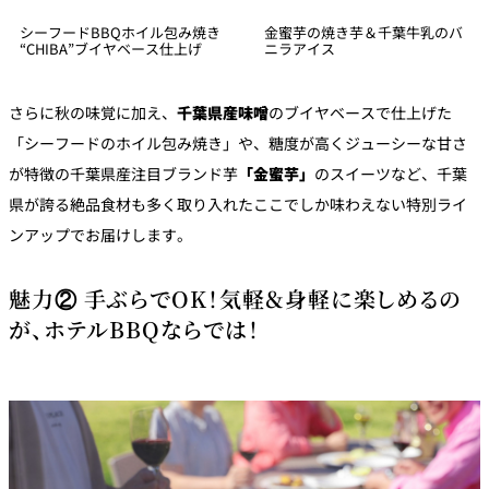
シーフードBBQホイル包み焼き
金蜜芋の焼き芋＆千葉牛乳のバ
“CHIBA”ブイヤベース仕上げ
ニラアイス
さらに秋の味覚に加え、
千葉県産味噌
のブイヤベースで仕上げた
「シーフードのホイル包み焼き」や、糖度が高くジューシーな甘さ
が特徴の千葉県産注目ブランド芋
「金蜜芋」
のスイーツなど、千葉
県が誇る絶品食材も多く取り入れたここでしか味わえない特別ライ
ンアップでお届けします。
魅力② 手ぶらでOK！気軽＆身軽に楽しめるの
が、ホテルBBQならでは！