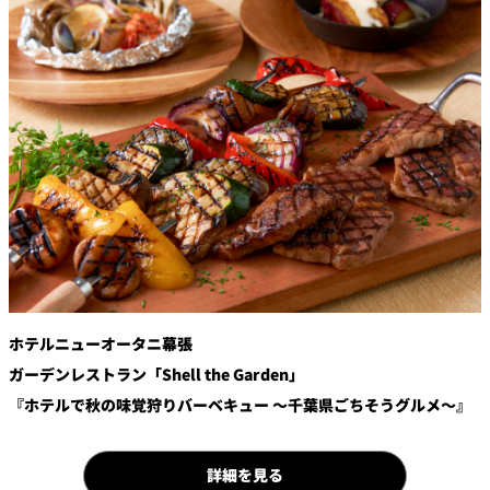
鉄板焼
欅
Sky Salon 欅
スイーツ
パティスリー
SATSUKI
ラウンジ・バー
レス
ベイコートカ
トラ
ザ・ラウンジ
フェ
ン＆
ガーデンレストラン
バー
ホテルニューオータニ幕張
Shell the
Garden＜期間
ガーデンレストラン「Shell the Garden」
限定＞
『ホテルで秋の味覚狩りバーベキュー ～千葉県ごちそうグルメ～』
ルームサービス
ルームサービ
詳細を見る
ス