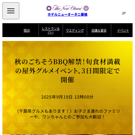
Search
言
サ
ホテルニューオータニ幕張
語
イ
切
り
ト
JP
レストラン＆
(日本語)
宿泊
ウエディング
会議＆宴会
イベント
バー
替
内
EN
(English)
え
ビュッフェ
メ
検
Select Language
▼
宿
宴
プ
ニ
泊
会
ラ
索
客
ュ
ウエディングスタ
プ
場
ン
室
トップページ
コンセプト
ニューオータニク
イル
ラ
一
一
ー
窓
SATSUKI
ザ・ラウンジ
選ばれる理由
一
ラブ会員限定
秋のごちそうBBQ解禁！旬食材満載
ン
覧
覧
ウ
を
覧
スイートご宿泊特
一
を
オールデイダイニング
会
典
開
エ
覧
の屋外グルメイベント、3日間限定で
挙式
披露宴
料理・ケーキ
閉
議
開
デ
＆
特
開催
ィ
閉
典
SATSUKI
宴
ン
と
誕生日や記念日の
ウエディングスト
ルームサービス
オ
会
独立型邸宅
資料請求
季処（日本料理）
お祝いに
ーリー
グ
朝食
～ROOM SERVICE
プ
～アニバーサリー
～BREAKFAST～
～
シ
～
2025年9月19日 13時00分
ョ
記念日・お祝いで
【宴会用】
テイク
ン
のご利用に
アウトメニュー
ホテルへのアクセ
千羽鶴
山茶花
一心
よくあるご質問
ス
よ
〈千葉県グルメもあります！〉お子さま連れのファミリ
中国料理
く
ーや、ワンちゃんとのご参加も大歓迎！
あ
る
ご
質
大観苑
問