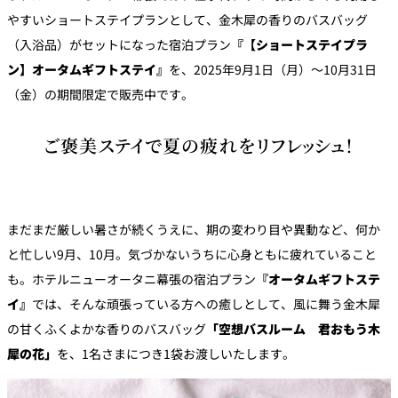
パーティースペース
やすいショートステイプランとして、金木犀の香りのバスバッグ
（入浴品）がセットになった宿泊プラン
『【ショートステイプラ
Tokio
ン】オータムギフトステイ』
を、2025年9月1日（月）～10月31日
ご案内
（金）の期間限定で販売中です。
レストラン夏
ご褒美ステイで夏の疲れをリフレッシュ！
レストランギ
七五三プラン
の涼宴プラン
個室のご案内
フト券
2026
2026
シャンパーニ
自宅で味わう
ュフェア
レストランパ
レストラン個
ホテルのテイ
～ポメリー ブ
ーティープラ
室お祝いプラ
まだまだ厳しい暑さが続くうえに、期の変わり目や異動など、何か
クアウトメニ
リュット・ロ
ン
ン
ュー
ワイヤル～
と忙しい9月、10月。気づかないうちに心身ともに疲れていること
も。ホテルニューオータニ幕張の宿泊プラン
『オータムギフトステ
誕生日や記念
よくあるご質
チャペルでプ
日のお祝いに
問
イ』
では、そんな頑張っている方への癒しとして、風に舞う金木犀
レストランご
ロポーズディ
～アニバーサ
法要プラン
ナープラン
リー～
の甘くふくよかな香りのバスバッグ
「空想バスルーム 君おもう木
犀の花」
を、1名さまにつき1袋お渡しいたします。