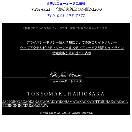
ホテルニューオータニ幕張
〒261-0021 千葉市美浜区ひび野2-120-3
Tel:
043-297-7777
※掲載されている写真はイメージです。実際とは異なる場合があります。
プライバシーポリシー
個人情報についての窓口
サイトポリシー
ウェブアクセシビリティ
ソーシャルメディアサービス利用ガイドライン
特定商取引法に基づく表示
Instagram
Facebook
Youtube
TOKYO
MAKUHARI
OSAKA
SAPPORO
NAGAOKA
NASPA
OSAKI
YOKOHAMA
TAKAOKA
TOTTORI
HAKATA
SAGA
BEIJING
NIIGATA
KANAZAWA
© New Otani Co., Ltd. All Rights Reserved.