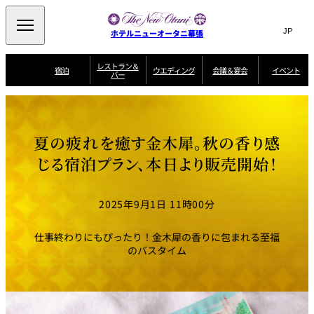
Search
言
サ
ホテルニューオータニ幕張
語
イ
切
り
ト
JP
レストラン＆
(日本語)
宿泊
ウエディング
会議＆宴会
イベント
バー
替
内
EN
(English)
え
ビュッフェ
メ
検
Select Language
▼
宿
宴
プ
ニ
泊
会
ラ
索
客
ュ
ウエディングスタ
プ
場
ン
室
トップページ
コンセプト
ニューオータニク
イル
ラ
一
一
ー
窓
SATSUKI
ザ・ラウンジ
選ばれる理由
一
ラブ会員限定
夏の疲れを癒す金木犀。秋の香り感
ン
覧
覧
ウ
を
覧
スイートご宿泊特
一
を
オールデイダイニング
会
典
開
エ
覧
じる宿泊プラン、本日より販売開始！
挙式
披露宴
料理・ケーキ
閉
議
開
デ
＆
特
ィ
閉
典
SATSUKI
宴
ン
と
誕生日や記念日の
ウエディングスト
2025年9月1日 11時00分
ルームサービス
オ
会
独立型邸宅
資料請求
季処（日本料理）
お祝いに
ーリー
グ
朝食
～ROOM SERVICE
プ
～アニバーサリー
～BREAKFAST～
～
シ
～
ョ
記念日・お祝いで
【宴会用】
テイク
仕事終わりにもぴったり！金木犀の香りに包まれる至福
ン
のご利用に
アウトメニュー
ホテルへのアクセ
千羽鶴
山茶花
一心
のバスタイム
よくあるご質問
ス
よ
中国料理
く
あ
る
ご
質
大観苑
問