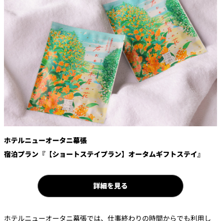
鉄板焼
欅
Sky Salon 欅
スイーツ
パティスリー
SATSUKI
ラウンジ・バー
レス
ベイコートカ
トラ
ザ・ラウンジ
フェ
ン＆
ガーデンレストラン
バー
ホテルニューオータニ幕張
宿泊プラン『【ショートステイプラン】オータムギフトステイ』
Shell the
Garden＜期間
限定＞
ルームサービス
詳細を見る
ルームサービ
ス
ホテルニューオータニ幕張では、仕事終わりの時間からでも利用し