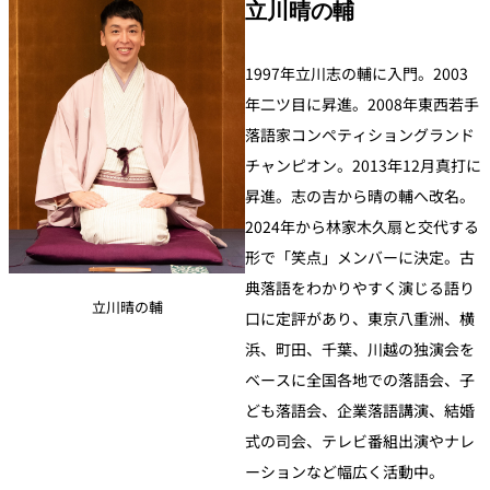
立川晴の輔
1997年立川志の輔に入門。2003
年二ツ目に昇進。2008年東西若手
落語家コンペティショングランド
チャンピオン。2013年12月真打に
昇進。志の吉から晴の輔へ改名。
2024年から林家木久扇と交代する
形で「笑点」メンバーに決定。古
典落語をわかりやすく演じる語り
立川晴の輔
口に定評があり、東京八重洲、横
浜、町田、千葉、川越の独演会を
ベースに全国各地での落語会、子
ども落語会、企業落語講演、結婚
式の司会、テレビ番組出演やナレ
ーションなど幅広く活動中。