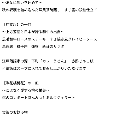
～湯葉に想いを込めて～
秋の収穫を詰め込んだ洋風茶碗蒸し すじ雲の銀餡仕立て
【桂文珍】の一皿
～上方落語と日本が誇る和牛の出自～
黒毛和牛ロースのステーキ すき焼き風グレイビーソース
馬鈴薯 獅子唐 蓮根 新芽のサラダ
江戸落語家の源 下町「カレーうどん」 赤酢じゃこ飯
※御飯はスープに入れてお召し上がりいただけます
【蝶花楼桃花】の一皿
～こよなく愛する桃の甘美～
桃のコンポートあんみつとミルクジェラート
食後のお飲み物