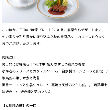
このほか、三皿の“噺家プレート”に加え、前菜からデザートまで、
旬の実りを彩り豊かに盛り込んだ秋の味覚尽くしのコースを心ゆく
までご堪能いただけます。
[御献立]
笑う門には福来る！‘‘和洋中’’織りなす七つ前菜の饗宴
小海老のテリーヌとカクテルソース/ 自家製コーンビーフと山椒 /
蝦夷鮑の柔らか煮と海苔
薫香サーモンと生姜ジュレ / 窯焼き叉焼みたらし餡 / 若鶏黒七
味焼き / 焼き鯖と菊のマリネ
【立川晴の輔】の一皿