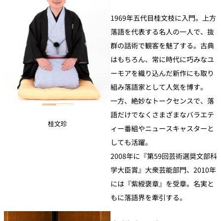
1969年五代目桂文枝に入門。上方
落語を代表する名人の一人で、抜
群の話術で観客を魅了する。古典
はもちろん、常に時代に巧みなユ
ーモアを織り込んだ新作にも取り
組み落語家として人気を博す。
一方、絶妙なトークセンスで、落
語だけでなくさまざまなバラエテ
桂文珍
ィー番組やニュースキャスターと
しても活躍。
2008年に『第59回芸術選奨文部科
学大臣賞』大衆芸能部門、2010年
には『紫綬褒章』を受章。名実と
もに落語界を牽引する。