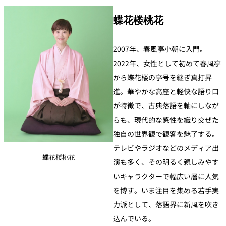
蝶花楼桃花
2007年、春風亭小朝に入門。
2022年、女性として初めて春風亭
から蝶花楼の亭号を継ぎ真打昇
進。華やかな高座と軽快な語り口
が特徴で、古典落語を軸にしなが
らも、現代的な感性を織り交ぜた
独自の世界観で観客を魅了する。
テレビやラジオなどのメディア出
蝶花楼桃花
演も多く、その明るく親しみやす
いキャラクターで幅広い層に人気
を博す。いま注目を集める若手実
力派として、落語界に新風を吹き
込んでいる。