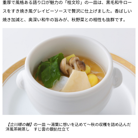
重厚で風格ある語り口が魅力の「桂文珍」の一皿は、黒毛和牛ロー
スをすき焼き風グレイビーソースで贅沢に仕上げました。香ばしい
焼き加減と、奥深い和牛の旨みが、秋野菜との相性も抜群です。
【立川晴の輔】
の一皿 ～湯葉に想いを込めて～秋の収穫を詰め込んだ
洋風茶碗蒸し すじ雲の銀餡仕立て