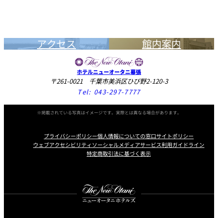
アクセス
館内案内
ホテルニューオータニ幕張
〒261-0021 千葉市美浜区ひび野2-120-3
Tel:
043-297-7777
※掲載されている写真はイメージです。実際とは異なる場合があります。
プライバシーポリシー
個人情報についての窓口
サイトポリシー
ウェブアクセシビリティ
ソーシャルメディアサービス利用ガイドライン
特定商取引法に基づく表示
Instagram
Facebook
Youtube