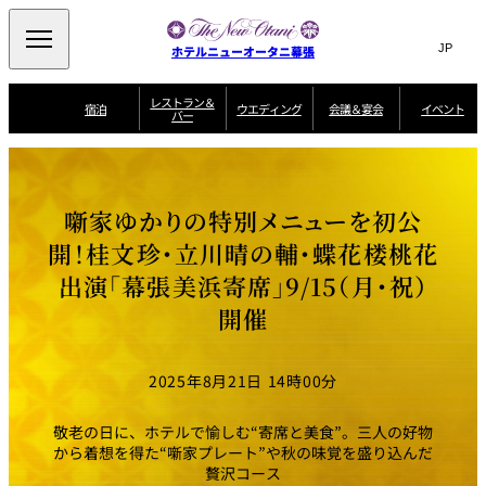
Search
言
サ
ホテルニューオータニ幕張
語
イ
切
り
ト
JP
レストラン＆
(日本語)
宿泊
ウエディング
会議＆宴会
イベント
バー
替
内
EN
(English)
え
ビュッフェ
メ
検
宿
宴
プ
ニ
泊
会
ラ
索
客
ュ
ウエディングスタ
プ
場
ン
室
トップページ
コンセプト
ニューオータニク
イル
ラ
一
一
ー
窓
SATSUKI
ザ・ラウンジ
選ばれる理由
一
ラブ会員限定
噺家ゆかりの特別メニューを初公
ン
覧
覧
ウ
を
覧
スイートご宿泊特
一
を
オールデイダイニング
会
典
開
エ
覧
開！桂文珍・立川晴の輔・蝶花楼桃花
挙式
披露宴
料理・ケーキ
閉
議
開
デ
＆
特
出演「幕張美浜寄席」9/15（月・祝）
ィ
閉
典
SATSUKI
宴
ン
と
誕生日や記念日の
ウエディングスト
開催
ルームサービス
オ
会
独立型邸宅
資料請求
季処（日本料理）
お祝いに
ーリー
グ
朝食
～ROOM SERVICE
プ
～アニバーサリー
～BREAKFAST～
～
シ
～
ョ
記念日・お祝いで
【宴会用】
テイク
ン
のご利用に
アウトメニュー
ホテルへのアクセ
千羽鶴
山茶花
一心
2025年8月21日 14時00分
よくあるご質問
ス
よ
中国料理
く
あ
敬老の日に、ホテルで愉しむ“寄席と美食”。三人の好物
る
ご
から着想を得た“噺家プレート”や秋の味覚を盛り込んだ
質
大観苑
贅沢コース
問