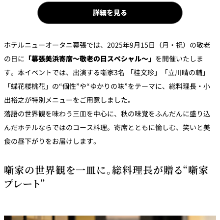
パーティースペース
詳細を見る
Tokio
ホテルニューオータニ幕張では、2025年9月15日（月・祝）の敬老
ご案内
の日に
「幕張美浜寄席～敬老の日スペシャル～」
を開催いたしま
す。本イベントでは、出演する噺家3名 「桂文珍」「立川晴の輔」
レストラン夏
レストランギ
七五三プラン
の涼宴プラン
個室のご案内
フト券
2026
「蝶花楼桃花」の“個性”や“ゆかりの味”をテーマに、総料理長・小
2026
出裕之が特別メニューをご用意しました。
シャンパーニ
落語の世界観を味わう三皿を中心に、秋の味覚をふんだんに盛り込
自宅で味わう
ュフェア
レストランパ
レストラン個
ホテルのテイ
～ポメリー ブ
ーティープラ
室お祝いプラ
んだホテルならではのコース料理。寄席とともに愉しむ、笑いと美
クアウトメニ
リュット・ロ
ン
ン
ュー
ワイヤル～
食の昼下がりをお届けします。
誕生日や記念
よくあるご質
チャペルでプ
日のお祝いに
問
噺家の世界観を一皿に。総料理長が贈る“噺家
レストランご
ロポーズディ
～アニバーサ
法要プラン
ナープラン
リー～
プレート”