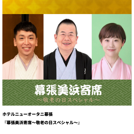
鉄板焼
欅
Sky Salon 欅
スイーツ
パティスリー
SATSUKI
ラウンジ・バー
レス
ベイコートカ
トラ
ザ・ラウンジ
フェ
ン＆
ガーデンレストラン
バー
Shell the
Garden＜期間
限定＞
ルームサービス
ホテルニューオータニ幕張
『幕張美浜寄席～敬老の日スペシャル～』
ルームサービ
ス