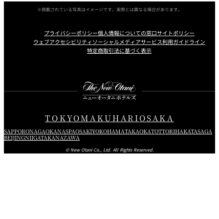
※掲載されている写真はイメージです。実際とは異なる場合があります。
プライバシーポリシー
個人情報についての窓口
サイトポリシー
ウェブアクセシビリティ
ソーシャルメディアサービス利用ガイドライン
特定商取引法に基づく表示
Instagram
Facebook
Youtube
TOKYO
MAKUHARI
OSAKA
SAPPORO
NAGAOKA
NASPA
OSAKI
YOKOHAMA
TAKAOKA
TOTTORI
HAKATA
SAGA
BEIJING
NIIGATA
KANAZAWA
© New Otani Co., Ltd. All Rights Reserved.