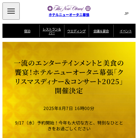
Search
言
サ
ホテルニューオータニ幕張
語
イ
切
り
ト
JP
レストラン＆
(日本語)
宿泊
ウエディング
会議＆宴会
イベント
バー
替
内
EN
(English)
え
ビュッフェ
メ
検
Select Language
▼
宿
宴
プ
ニ
泊
会
ラ
索
客
ュ
ウエディングスタ
プ
場
ン
室
トップページ
コンセプト
ニューオータニク
イル
ラ
一
一
ー
窓
SATSUKI
ザ・ラウンジ
選ばれる理由
一
ラブ会員限定
一流のエンターテインメントと美食の
ン
覧
覧
ウ
を
覧
スイートご宿泊特
一
を
オールデイダイニング
会
典
開
エ
覧
饗宴！ホテルニューオータニ幕張「ク
挙式
披露宴
料理・ケーキ
閉
議
開
デ
＆
特
リスマスディナー＆コンサート2025」
ィ
閉
典
SATSUKI
宴
ン
と
誕生日や記念日の
ウエディングスト
開催決定
ルームサービス
オ
会
独立型邸宅
資料請求
季処（日本料理）
お祝いに
ーリー
グ
朝食
～ROOM SERVICE
プ
～アニバーサリー
～BREAKFAST～
～
シ
～
ョ
記念日・お祝いで
【宴会用】
テイク
ン
のご利用に
アウトメニュー
ホテルへのアクセ
千羽鶴
山茶花
一心
2025年8月7日 16時00分
よくあるご質問
ス
よ
中国料理
く
あ
9/17（水）予約開始！今年も大切な方と、特別なひとと
る
ご
きをお過ごしください
質
大観苑
問