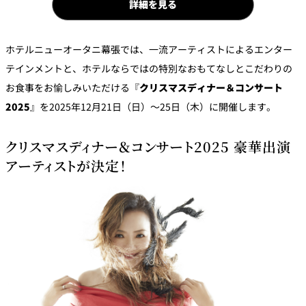
詳細を見る
パーティースペース
ホテルニューオータニ幕張では、一流アーティストによるエンター
Tokio
ご案内
テインメントと、ホテルならではの特別なおもてなしとこだわりの
お食事をお愉しみいただける『
クリスマスディナー＆コンサート
レストラン夏
2025
』を2025年12月21日（日）～25日（木）に開催します。
レストランギ
七五三プラン
の涼宴プラン
個室のご案内
フト券
2026
2026
クリスマスディナー＆コンサート2025 豪華出演
シャンパーニ
自宅で味わう
アーティストが決定！
ュフェア
レストランパ
レストラン個
ホテルのテイ
～ポメリー ブ
ーティープラ
室お祝いプラ
クアウトメニ
リュット・ロ
ン
ン
ュー
ワイヤル～
誕生日や記念
よくあるご質
チャペルでプ
日のお祝いに
問
レストランご
ロポーズディ
～アニバーサ
法要プラン
ナープラン
リー～