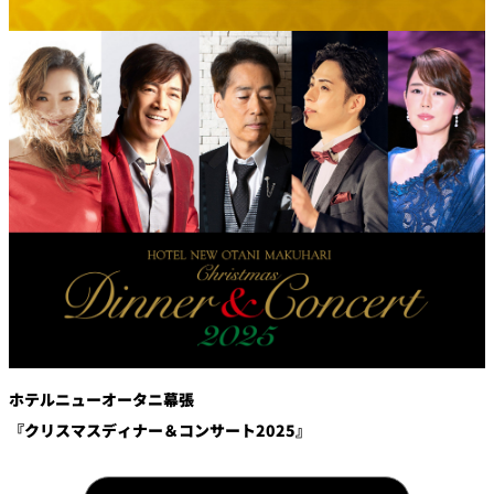
鉄板焼
欅
Sky Salon 欅
スイーツ
パティスリー
SATSUKI
ラウンジ・バー
レス
ベイコートカ
トラ
ザ・ラウンジ
フェ
ン＆
ガーデンレストラン
バー
Shell the
Garden＜期間
限定＞
ホテルニューオータニ幕張
ルームサービス
『クリスマスディナー＆コンサート2025』
ルームサービ
ス