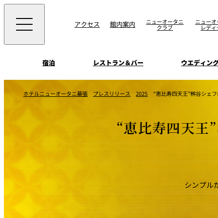
ニューオータニ
ニューオ
アクセス
館内案内
クラブ
レディ
宿泊
レストラン＆バー
ウエディン
ビュッフェ
お知らせ
ホテルニューオータニ幕張
プレスリリース
2025
“恵比寿四天王”桝谷シェ
トップページ
選ばれる理由
SATSUKI
会議＆宴会
“恵比寿四天王
オールデイダイニング
宿泊
記念日・お祝いでの
挙式
サービスガイド
ウエディング
用に
SATSUKI
ウエディングストー
季処（日本料理）
周辺施設・観光案
シンプル
よくあるご質問
千羽鶴
中国料理