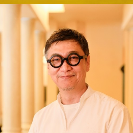
Sky Salon 欅
KI
ベイコートカフェ
＜期