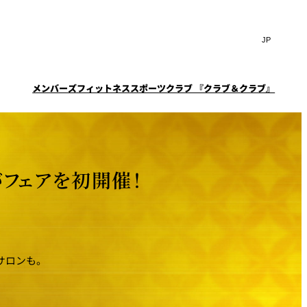
Search
言
サ
語
イ
切
ト
り
JP
(日本語)
替
メンバーズフィットネススポーツクラブ 『クラブ＆クラブ』
内
え
EN
(English)
検
メ
ニ
Select Language
▼
索
一覧
覧
ュ
窓
ー
スタイル
ニューオータニクラブ会
ケータリングサービス
フェア
を
を
員限定
スイートご宿泊特典
ション
宴会予約・お問合せフォ
開
開
フェアを初開催！
ーム
閉
ーキ
プラン
閉
ルームサービス
ST～
～ROOM SERVICE～
求
お問合せ
サロンも。