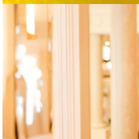
大観苑
鉄板焼
欅
スイーツ
パティスリーSATSU
ラウンジ・バー
レストラン＆
バー
ザ・ラウンジ
ガーデンレストラン
Shell the Garden
間限定＞
ルームサービス