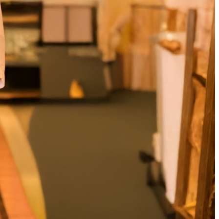
涼宴プラ
七五三プラン2026
ュフェア
自宅で味わうホテルのテ
リュッ
イクアウトメニュー
ヤル～
よくあるご質問
ポーズデ
ラン