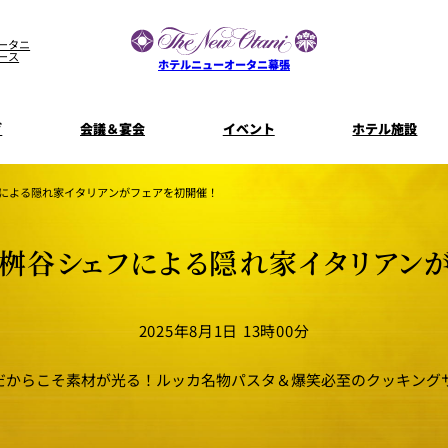
ータニ
ース
ホテルニューオータニ幕張
グ
会議＆宴会
イベント
ホテル施設
宴会場一覧
客室一覧
宿泊プラン
プラン一
フによる隠れ家イタリアンがフェアを初開催！
コンセプト
ウエディング
ザ・ラウンジ
特典とオプ
”桝谷シェフによる隠れ家イタリアンが
ご利
【宴会用】
披露宴
テイクアウト
料理・ケ
メニュー
誕生日や記念日のお祝い
朝食
に
～BREAKFA
リー
独立型邸宅
資料請
2025年8月1日 13時00分
～アニバーサリー～
内
よくあるご質問
だからこそ素材が光る！ルッカ名物パスタ＆爆笑必至のクッキング
ホテルへのアクセス
山茶花
一心