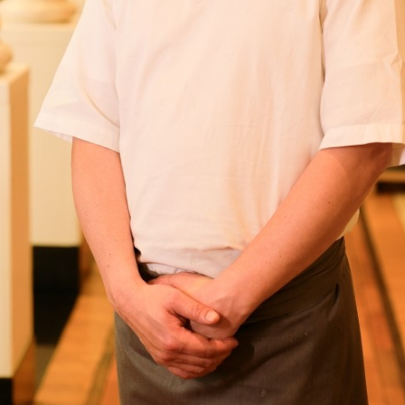
レストランギフト券
レストラン夏の
ン2026
ープ
レストラン個室お祝いプ
シャンパーニ
ラン
～ポメリー ブ
ト・ロワイ
祝い
レストランご法要プラン
チャペルでプロ
ィナープ
～