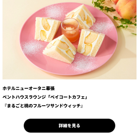
鉄板焼
欅
Sky Salon 欅
スイーツ
パティスリー
SATSUKI
ラウンジ・バー
レス
ベイコートカ
トラ
ザ・ラウンジ
フェ
ン＆
ガーデンレストラン
バー
ホテルニューオータニ幕張
ペントハウスラウンジ「ベイコートカフェ」
Shell the
Garden＜期間
『まるごと桃のフルーツサンドウィッチ』
限定＞
ルームサービス
詳細を見る
ルームサービ
ス