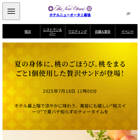
Search
言
サ
ホテルニューオータニ幕張
語
イ
切
り
ト
JP
レストラン＆
(日本語)
宿泊
ウエディング
会議＆宴会
イベント
バー
替
内
EN
(English)
え
ビュッフェ
メ
検
Select Language
▼
宿
宴
プ
ニ
泊
会
ラ
索
客
ュ
ウエディングスタ
プ
場
ン
室
トップページ
コンセプト
ニューオータニク
イル
ラ
一
一
ー
窓
SATSUKI
ザ・ラウンジ
選ばれる理由
一
ラブ会員限定
夏の身体に、桃のごほうび。桃をまる
ン
覧
覧
ウ
を
覧
スイートご宿泊特
一
を
オールデイダイニング
会
典
開
エ
覧
ごと1個使用した贅沢サンドが登場！
挙式
披露宴
料理・ケーキ
閉
議
開
デ
＆
特
ィ
閉
典
SATSUKI
宴
ン
と
誕生日や記念日の
ウエディングスト
2025年7月18日 11時00分
ルームサービス
オ
会
独立型邸宅
資料請求
季処（日本料理）
お祝いに
ーリー
グ
朝食
～ROOM SERVICE
プ
～アニバーサリー
～BREAKFAST～
～
シ
～
ョ
記念日・お祝いで
【宴会用】
テイク
ホテル最上階で涼やかに味わう、美容にも嬉しい“桃スイ
ン
のご利用に
アウトメニュー
ホテルへのアクセ
千羽鶴
山茶花
一心
ーツ”で夏バテ知らずのティータイムを
よくあるご質問
ス
よ
中国料理
く
あ
る
ご
質
大観苑
問