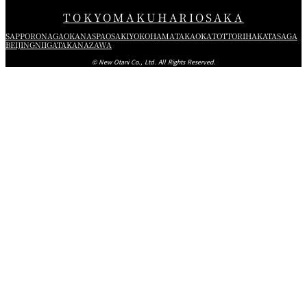
TOKYO
MAKUHARI
OSAKA
SAPPORO
NAGAOKA
NASPA
OSAKI
YOKOHAMA
TAKAOKA
TOTTORI
HAKATA
SAGA
BEIJING
NIIGATA
KANAZAWA
© New Otani Co., Ltd. All Rights Reserved.