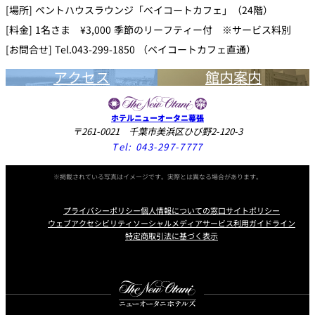
[場所] ペントハウスラウンジ「ベイコートカフェ」（24階）
[料金] 1名さま ¥3,000 季節のリーフティー付 ※サービス料別
[お問合せ] Tel.043-299-1850 （ベイコートカフェ直通）
アクセス
館内案内
ホテルニューオータニ幕張
〒261-0021 千葉市美浜区ひび野2-120-3
Tel:
043-297-7777
※掲載されている写真はイメージです。実際とは異なる場合があります。
プライバシーポリシー
個人情報についての窓口
サイトポリシー
ウェブアクセシビリティ
ソーシャルメディアサービス利用ガイドライン
特定商取引法に基づく表示
Instagram
Facebook
Youtube