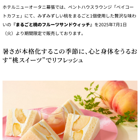
パーティースペース
ホテルニューオータニ幕張では、ペントハウスラウンジ「ベイコー
トカフェ」にて、みずみずしい桃をまるごと1個使用した贅沢な味わ
Tokio
いの
『まるごと桃のフルーツサンドウィッチ』
を2025年7月1日
ご案内
（火）より期間限定で販売しております。
レストラン夏
暑さが本格化するこの季節に、心と身体をうるお
レストランギ
七五三プラン
の涼宴プラン
個室のご案内
フト券
2026
2026
す“桃スイーツ”でリフレッシュ
シャンパーニ
自宅で味わう
ュフェア
レストランパ
レストラン個
ホテルのテイ
～ポメリー ブ
ーティープラ
室お祝いプラ
クアウトメニ
リュット・ロ
ン
ン
ュー
ワイヤル～
誕生日や記念
よくあるご質
チャペルでプ
日のお祝いに
問
レストランご
ロポーズディ
～アニバーサ
法要プラン
ナープラン
リー～