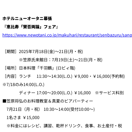
ホテルニューオータニ幕張
『恵比寿「賛否両論」フェア』
https://www.newotani.co.jp/makuhari/restaurant/senbazuru/sanp
［期間］2025年7月18日(金)～21日(月・祝)
※笠原氏来館日：7月19日(土)～21日(月・祝)
［場所］日本料理「千羽鶴」(ロビィ階)
［内容］ランチ 11:30～14:30(L.O.) ￥9,000・￥16,000(予約制)
※7/18のみ14:00(L.O.)
ディナー 17:00～20:00(L.O.) ￥16,000 ※サービス料別
■笠原将弘のお料理教室＆真夏のビアパーティー
7月21日（月・祝） 10:30～14:00(受付10:00～)
1名さま ￥15,000
※料金にはレシピ、講習、乾杯ドリンク、食事、お土産付・税