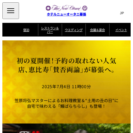
Search
言
サ
ホテルニューオータニ幕張
語
イ
切
り
ト
JP
レストラン＆
(日本語)
宿泊
ウエディング
会議＆宴会
イベント
バー
替
内
EN
(English)
え
ビュッフェ
メ
検
Select Language
▼
宿
宴
プ
ニ
泊
会
ラ
索
客
ュ
ウエディングスタ
プ
場
ン
室
トップページ
コンセプト
ニューオータニク
イル
ラ
一
一
ー
窓
SATSUKI
ザ・ラウンジ
選ばれる理由
一
ラブ会員限定
初の夏開催！予約の取れない人気
ン
覧
覧
ウ
を
覧
スイートご宿泊特
一
を
オールデイダイニング
会
典
開
エ
覧
店、恵比寿「賛否両論」が幕張へ。
挙式
披露宴
料理・ケーキ
閉
議
開
デ
＆
特
ィ
閉
典
SATSUKI
宴
ン
と
誕生日や記念日の
ウエディングスト
2025年7月4日 11時00分
ルームサービス
オ
会
独立型邸宅
資料請求
季処（日本料理）
お祝いに
ーリー
グ
朝食
～ROOM SERVICE
プ
～アニバーサリー
～BREAKFAST～
～
シ
～
ョ
記念日・お祝いで
【宴会用】
テイク
笠原将弘マスターによるお料理教室＆“土用の丑の日”に
ン
のご利用に
アウトメニュー
ホテルへのアクセ
千羽鶴
山茶花
一心
自宅で味わえる「鰻ばらちらし」も登場！
よくあるご質問
ス
よ
中国料理
く
あ
る
ご
質
大観苑
問