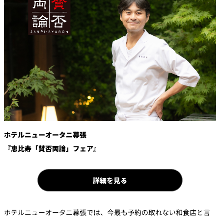
鉄板焼
欅
Sky Salon 欅
スイーツ
パティスリー
SATSUKI
ラウンジ・バー
レス
ベイコートカ
トラ
ザ・ラウンジ
フェ
ン＆
ガーデンレストラン
ホテルニューオータニ幕張
バー
『恵比寿「賛否両論」フェア』
Shell the
Garden＜期間
限定＞
詳細を見る
ルームサービス
ルームサービ
ホテルニューオータニ幕張では、今最も予約の取れない和食店と言
ス