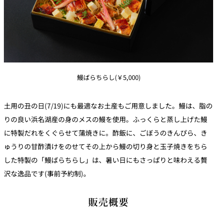
鰻ばらちらし(￥5,000)
土用の丑の日(7/19)にも最適なお土産もご用意しました。鰻は、脂の
りの良い浜名湖産の身のメスの鰻を使用。ふっくらと蒸し上げた鰻
に特製だれをくぐらせて蒲焼きに。酢飯に、ごぼうのきんぴら、き
ゅうりの甘酢漬けをのせてその上から鰻の切り身と玉子焼きをちら
した特製の「鰻ばらちらし」は、暑い日にもさっぱりと味わえる贅
沢な逸品です(事前予約制)。
販売概要