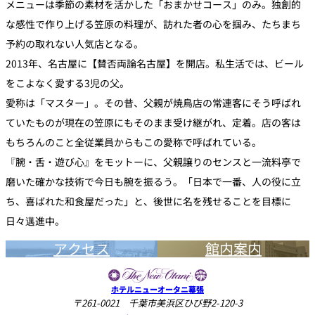
メニューは季節の素材を活かした「おまかせコース」のみ。独創的
な感性で作り上げる笠原の料理が、訪れた者の心を掴み、たちまち
予約の取れない人気店となる。
2013年、名古屋に【賛否両論名古屋】を開店。私生活では、ビール
をこよなく愛する3児の父。
愛称は「マスター」。その昔、父親が焼鳥店の常連客にそう呼ばれ
ていたものが現在の笠原にもそのまま受け継がれ、定着。店の客は
もちろんのこと全従業員からもこの愛称で呼ばれている。
『腕・舌・遊び心』をモットーに、父親譲りのセンスと一流料亭で
磨いた確かな技術で今日も腕を振るう。「日本で一番、人の役に立
ち、喜ばれた和食屋だった」と、後世に名を残せることを目標に
日々邁進中。
アクセス
館内案内
ホテルニューオータニ幕張
〒261-0021 千葉市美浜区ひび野2-120-3