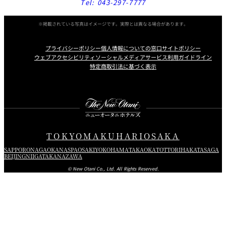
Tel:
043-297-7777
※掲載されている写真はイメージです。実際とは異なる場合があります。
プライバシーポリシー
個人情報についての窓口
サイトポリシー
ウェブアクセシビリティ
ソーシャルメディアサービス利用ガイドライン
特定商取引法に基づく表示
Instagram
Facebook
Youtube
TOKYO
MAKUHARI
OSAKA
SAPPORO
NAGAOKA
NASPA
OSAKI
YOKOHAMA
TAKAOKA
TOTTORI
HAKATA
SAGA
BEIJING
NIIGATA
KANAZAWA
© New Otani Co., Ltd. All Rights Reserved.