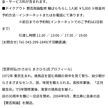
金・サービス料が含まれます。
■テイクアウト 賛否両論監修 鰻ばらちらし 1人前 ￥5,000 ※税金共
予約方法…インターネットまたはお電話にて承ります。
※前日までの予約制(インターネットでのご予約は2日前
まで)
引渡し時間 11:30 ／ 13:00 ／ 17:30 ／ 19:00
[お問合せ] Tel: 043-299-1849(千羽鶴直通)
[笠原将弘(かさはら まさひろ)氏プロフィール]
1972年 東京生まれ。焼鳥店を営む両親の背中を見て育ち、幼少期か
らさまざまなセンス、技、味覚を鍛えられる。高校卒業後、「正月
屋吉兆」で9年間修業後、実家の焼鳥店を継ぐ。
店の30周年を機に一旦店を閉め、2004年9月、恵比寿に自身の店
【賛否両論】を開店。