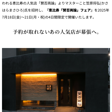
われる恵比寿の人気店「賛否両論」よりマスターこと笠原将弘(かさ
パーティースペース
はらまさひろ)氏を招聘し、
『恵比寿「賛否両論」フェア』
を2025年
7月18日(金)～21日(月・祝)の4日間限定で開催いたします。
Tokio
ご案内
予約が取れないあの人気店が幕張へ。
レストラン夏
レストランギ
七五三プラン
の涼宴プラン
個室のご案内
フト券
2026
2026
シャンパーニ
自宅で味わう
ュフェア
レストランパ
レストラン個
ホテルのテイ
～ポメリー ブ
ーティープラ
室お祝いプラ
クアウトメニ
リュット・ロ
ン
ン
ュー
ワイヤル～
誕生日や記念
よくあるご質
チャペルでプ
日のお祝いに
問
レストランご
ロポーズディ
～アニバーサ
法要プラン
ナープラン
リー～