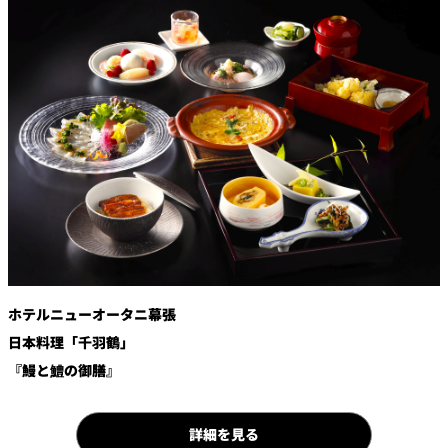
鉄板焼
欅
Sky Salon 欅
スイーツ
パティスリー
SATSUKI
ラウンジ・バー
レス
ベイコートカ
トラ
ザ・ラウンジ
フェ
ン＆
ガーデンレストラン
バー
ホテルニューオータニ幕張
Shell the
Garden＜期間
日本料理「千羽鶴」
限定＞
『鰻と鱧の御膳』
ルームサービス
ルームサービ
詳細を見る
ス