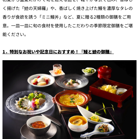
く揚げた「鱧の天婦羅」や、香ばしく焼き上げた鰻を濃厚なタレの
香りが食欲を誘う「ミニ鰻丼」など、夏に贈る2種類の御膳をご用
意。一皿一皿に旬の食材を使用したこだわりの季節限定御膳をご堪
能ください。
1．特別なお祝いや記念日におすすめ！『鰻と鱧の御膳』