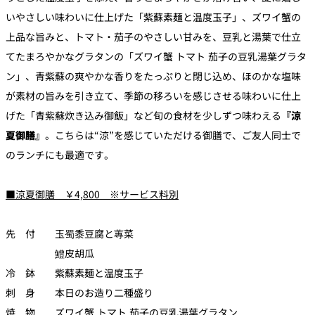
いやさしい味わいに仕上げた「紫蘇素麺と温度玉子」、ズワイ蟹の
上品な旨みと、トマト・茄子のやさしい甘みを、豆乳と湯葉で仕立
てたまろやかなグラタンの「ズワイ蟹 トマト 茄子の豆乳湯葉グラタ
ン」、青紫蘇の爽やかな香りをたっぷりと閉じ込め、ほのかな塩味
が素材の旨みを引き立て、季節の移ろいを感じさせる味わいに仕上
げた「青紫蘇炊き込み御飯」など旬の食材を少しずつ味わえる
『涼
夏御膳』
。こちらは“涼”を感じていただける御膳で、ご友人同士で
のランチにも最適です。
■涼夏御膳 ￥4,800 ※サービス料別
先 付 玉蜀黍豆腐と蓴菜
鱧皮胡瓜
冷 鉢 紫蘇素麺と温度玉子
刺 身 本日のお造り二種盛り
焼 物 ズワイ蟹 トマト 茄子の豆乳湯葉グラタン