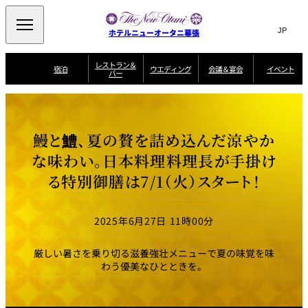
Search
言
サ
ホテルニューオータニ幕張
語
イ
切
り
ト
JP
レストラン＆
(日本語)
宿泊
ウエディング
会議＆宴会
イベント
バー
替
内
EN
(English)
え
ビュッフェ
メ
検
Select Language
▼
宿
宴
プ
ニ
泊
会
ラ
索
客
ュ
ウエディングスタ
プ
場
ン
室
トップページ
コンセプト
ニューオータニク
イル
ラ
一
一
ー
窓
SATSUKI
ザ・ラウンジ
選ばれる理由
一
ラブ会員限定
鰻と鱧、夏の贅を詰め込んだ涼やか
ン
覧
覧
ウ
を
覧
スイートご宿泊特
一
を
オールデイダイニング
会
典
開
エ
覧
な味わい。日本料理料理長が手掛け
挙式
披露宴
料理・ケーキ
閉
議
開
デ
＆
特
る特別御膳は7/1（火）スタート！
ィ
閉
典
SATSUKI
宴
ン
と
誕生日や記念日の
ウエディングスト
ルームサービス
オ
会
独立型邸宅
資料請求
季処（日本料理）
お祝いに
ーリー
グ
朝食
～ROOM SERVICE
プ
～アニバーサリー
～BREAKFAST～
～
シ
～
2025年6月27日 11時00分
ョ
記念日・お祝いで
【宴会用】
テイク
ン
のご利用に
アウトメニュー
ホテルへのアクセ
千羽鶴
山茶花
一心
よくあるご質問
ス
よ
厳しい暑さを乗り切る滋養強壮メニューで夏の味覚を味
中国料理
く
わう優美なひとときを。
あ
る
ご
質
大観苑
問