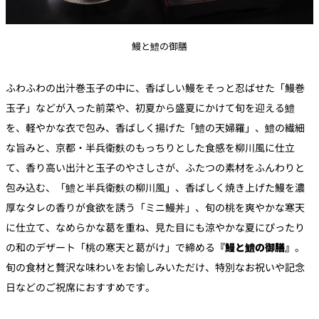
鰻と鱧の御膳
ふわふわの出汁巻玉子の中に、香ばしい鰻をそっと忍ばせた「鰻巻
玉子」などが入った前菜や、初夏から盛夏にかけて旬を迎える鱧
を、軽やかな衣で包み、香ばしく揚げた「鱧の天婦羅」、鱧の繊細
な旨みと、京都・半兵衛麩のもっちりとした食感を柳川風に仕立
て、香り高い出汁と玉子のやさしさが、ふたつの素材をふんわりと
包み込む、「鱧と半兵衛麩の柳川風」、香ばしく焼き上げた鰻を濃
厚なタレの香りが食欲を誘う「ミニ鰻丼」、旬の桃を爽やかな寒天
に仕立て、なめらかな葛を重ね、見た目にも涼やかな夏にぴったり
の和のデザート「桃の寒天と葛がけ」で締める
『鰻と鱧の御膳』
。
旬の食材と贅沢な味わいをお愉しみいただけ、特別なお祝いや記念
日などのご祝席におすすめです。