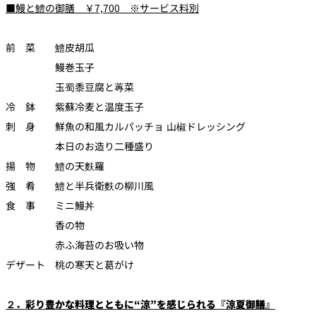
■鰻と鱧の御膳 ￥7,700 ※サービス料別
前 菜 鱧皮胡瓜
鰻巻玉子
玉蜀黍豆腐と蓴菜
冷 鉢 紫蘇冷麦と温度玉子
刺 身 鮮魚の和風カルパッチョ 山椒ドレッシング
本日のお造り二種盛り
揚 物 鱧の天麩羅
強 肴 鱧と半兵衛麩の柳川風
食 事 ミニ鰻丼
香の物
赤ふ海苔のお吸い物
デザート 桃の寒天と葛がけ
２．彩り豊かな料理とともに“涼”を感じられる『涼夏御膳』