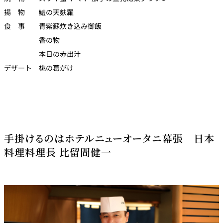
揚 物 鱧の天麩羅
食 事 青紫蘇炊き込み御飯
香の物
本日の赤出汁
デザート 桃の葛がけ
手掛けるのはホテルニューオータニ幕張 日本
料理料理長 比留間健一