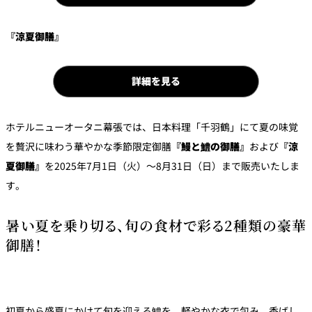
パーティースペース
『涼夏御膳』
Tokio
ご案内
詳細を見る
レストラン夏
レストランギ
七五三プラン
の涼宴プラン
個室のご案内
フト券
2026
2026
ホテルニューオータニ幕張では、日本料理「千羽鶴」にて夏の味覚
を贅沢に味わう華やかな季節限定御膳
『鰻と鱧の御膳』
および
『涼
シャンパーニ
自宅で味わう
夏御膳』
を2025年7月1日（火）～8月31日（日）まで販売いたしま
ュフェア
レストランパ
レストラン個
ホテルのテイ
～ポメリー ブ
ーティープラ
室お祝いプラ
クアウトメニ
リュット・ロ
す。
ン
ン
ュー
ワイヤル～
暑い夏を乗り切る、旬の食材で彩る2種類の豪華
誕生日や記念
よくあるご質
チャペルでプ
日のお祝いに
問
レストランご
ロポーズディ
御膳！
～アニバーサ
法要プラン
ナープラン
リー～
初夏から盛夏にかけて旬を迎える鱧を、軽やかな衣で包み、香ばし