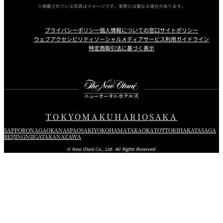
※掲載されている写真はイメージです。実際とは異なる場合があります。
プライバシーポリシー
個人情報についての窓口
サイトポリシー
ウェブアクセシビリティ
ソーシャルメディアサービス利用ガイドライン
特定商取引法に基づく表示
Instagram
Facebook
Youtube
TOKYO
MAKUHARI
OSAKA
SAPPORO
NAGAOKA
NASPA
OSAKI
YOKOHAMA
TAKAOKA
TOTTORI
HAKATA
SAGA
BEIJING
NIIGATA
KANAZAWA
© New Otani Co., Ltd. All Rights Reserved.