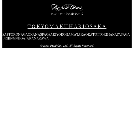
TOKYO
MAKUHARI
OSAKA
SAPPORO
NAGAOKA
NASPA
OSAKI
YOKOHAMA
TAKAOKA
TOTTORI
HAKATA
SAGA
BEIJING
NIIGATA
KANAZAWA
© New Otani Co., Ltd. All Rights Reserved.