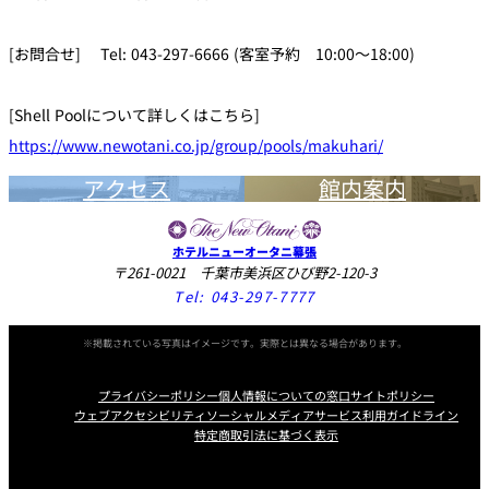
[お問合せ] Tel: 043-297-6666 (客室予約 10:00～18:00)
[Shell Poolについて詳しくはこちら]
https://www.newotani.co.jp/group/pools/makuhari/
アクセス
館内案内
ホテルニューオータニ幕張
〒261-0021 千葉市美浜区ひび野2-120-3
Tel:
043-297-7777
※掲載されている写真はイメージです。実際とは異なる場合があります。
プライバシーポリシー
個人情報についての窓口
サイトポリシー
ウェブアクセシビリティ
ソーシャルメディアサービス利用ガイドライン
特定商取引法に基づく表示
Instagram
Facebook
Youtube