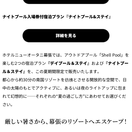
パーティースペース
ナイトプール入場券付宿泊プラン『ナイトプール&ステイ』
Tokio
ご案内
詳細を見る
レストラン夏
レストランギ
七五三プラン
の涼宴プラン
個室のご案内
フト券
2026
2026
ホテルニューオータニ幕張では、アウトドアプール「Shell Pool」を
楽しむ2つの宿泊プラン
『デイプール＆ステイ』
および
『ナイトプー
シャンパーニ
自宅で味わう
ュフェア
ル＆ステイ』
を、この夏期間限定で販売いたします。
レストランパ
レストラン個
ホテルのテイ
～ポメリー ブ
ーティープラ
室お祝いプラ
クアウトメニ
リュット・ロ
ン
ン
都心から約30分の南国リゾートを彷彿とさせる開放的な空間で、日
ュー
ワイヤル～
中の太陽のもとでアクティブに、あるいは夜のライトアップに包ま
誕生日や記念
よくあるご質
れて幻想的に──それぞれの“夏の過ごし方”にあわせてお選びくだ
チャペルでプ
日のお祝いに
問
レストランご
ロポーズディ
～アニバーサ
さい。
法要プラン
ナープラン
リー～
厳しい暑さから、幕張のリゾートへエスケープ！