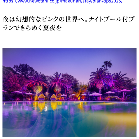
https://www.newotani.co.jp/makuhari/stay/plan/dps2025/
夜は幻想的なピンクの世界へ。ナイトプール付プ
ランできらめく夏夜を