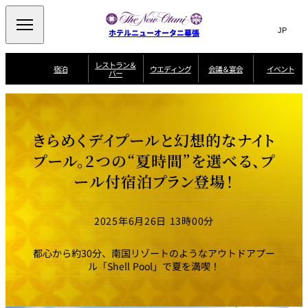
Search
言
サ
ホテルニューオータニ幕張
語
イ
切
り
ト
JP
レストラン＆
(日本語)
宿泊
ウエディング
会議＆宴会
イベント
バー
替
内
EN
(English)
え
ビュッフェ
メ
検
Select Language
▼
宿
宴
プ
ニ
泊
会
ラ
索
客
ュ
ウエディングスタ
プ
場
ン
室
トップページ
コンセプト
ニューオータニク
イル
ラ
一
一
ー
窓
SATSUKI
ザ・ラウンジ
選ばれる理由
一
ラブ会員限定
きらめくデイプールと幻想的なナイト
ン
覧
覧
ウ
を
覧
スイートご宿泊特
一
を
オールデイダイニング
会
典
開
エ
覧
プール。2つの“夏時間”を選べる、プ
挙式
披露宴
料理・ケーキ
閉
議
開
デ
＆
特
ール付宿泊プラン登場！
ィ
閉
典
SATSUKI
宴
ン
と
誕生日や記念日の
ウエディングスト
ルームサービス
オ
会
独立型邸宅
資料請求
季処（日本料理）
お祝いに
ーリー
グ
朝食
～ROOM SERVICE
プ
～アニバーサリー
～BREAKFAST～
～
シ
～
2025年6月26日 13時00分
ョ
記念日・お祝いで
【宴会用】
テイク
ン
のご利用に
アウトメニュー
ホテルへのアクセ
千羽鶴
山茶花
一心
よくあるご質問
ス
よ
都心から約30分、南国リゾートのようなアウトドアプー
中国料理
く
ル「Shell Pool」で夏を満喫！
あ
る
ご
質
大観苑
問