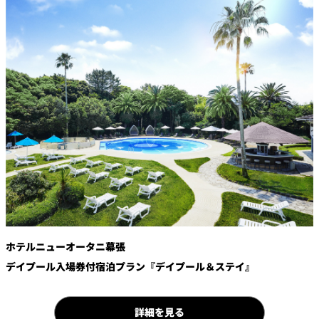
鉄板焼
欅
Sky Salon 欅
スイーツ
パティスリー
SATSUKI
ラウンジ・バー
レス
ベイコートカ
トラ
ザ・ラウンジ
フェ
ン＆
ガーデンレストラン
バー
Shell the
Garden＜期間
ホテルニューオータニ幕張
限定＞
デイプール入場券付宿泊プラン『デイプール＆ステイ』
ルームサービス
ルームサービ
詳細を見る
ス