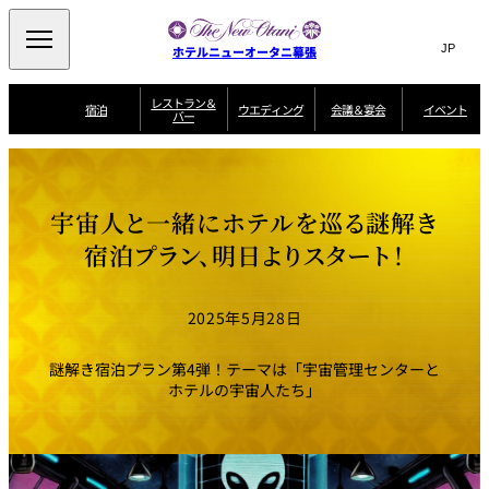
Search
言
サ
ホテルニューオータニ幕張
語
イ
切
り
ト
JP
レストラン＆
(日本語)
宿泊
ウエディング
会議＆宴会
イベント
バー
替
内
EN
(English)
え
ビュッフェ
メ
検
Select Language
▼
宿
宴
プ
ニ
泊
会
ラ
索
客
ュ
ウエディングスタ
プ
場
ン
室
トップページ
コンセプト
ニューオータニク
イル
ラ
一
一
ー
窓
SATSUKI
ザ・ラウンジ
選ばれる理由
一
ラブ会員限定
宇宙人と一緒にホテルを巡る謎解き
ン
覧
覧
ウ
を
覧
スイートご宿泊特
一
を
オールデイダイニング
会
典
開
エ
覧
宿泊プラン、明日よりスタート！
挙式
披露宴
料理・ケーキ
閉
議
開
デ
＆
特
ィ
閉
典
SATSUKI
宴
ン
と
誕生日や記念日の
ウエディングスト
2025年5月28日
ルームサービス
オ
会
独立型邸宅
資料請求
季処（日本料理）
お祝いに
ーリー
グ
朝食
～ROOM SERVICE
プ
～アニバーサリー
～BREAKFAST～
～
シ
～
ョ
記念日・お祝いで
【宴会用】
テイク
謎解き宿泊プラン第4弾！テーマは「宇宙管理センターと
ン
のご利用に
アウトメニュー
ホテルへのアクセ
千羽鶴
山茶花
一心
ホテルの宇宙人たち」
よくあるご質問
ス
よ
中国料理
く
あ
る
ご
質
大観苑
問