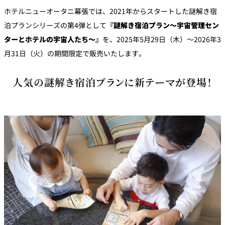
パーティースペース
ホテルニューオータニ幕張では、2021年からスタートした謎解き宿
泊プランシリーズの第4弾として
『謎解き宿泊プラン～宇宙管理セン
Tokio
ターとホテルの宇宙人たち～』
を、2025年5月29日（木）～2026年3
ご案内
月31日（火）の期間限定で販売いたします。
レストラン夏
人気の謎解き宿泊プランに新テーマが登場！
レストランギ
七五三プラン
の涼宴プラン
個室のご案内
フト券
2026
2026
シャンパーニ
自宅で味わう
ュフェア
レストランパ
レストラン個
ホテルのテイ
～ポメリー ブ
ーティープラ
室お祝いプラ
クアウトメニ
リュット・ロ
ン
ン
ュー
ワイヤル～
誕生日や記念
よくあるご質
チャペルでプ
日のお祝いに
問
レストランご
ロポーズディ
～アニバーサ
法要プラン
ナープラン
リー～