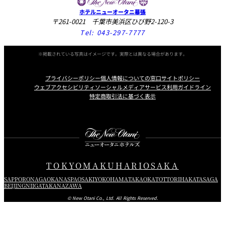
ホテルニューオータニ幕張
〒261-0021 千葉市美浜区ひび野2-120-3
Tel:
043-297-7777
※掲載されている写真はイメージです。実際とは異なる場合があります。
プライバシーポリシー
個人情報についての窓口
サイトポリシー
ウェブアクセシビリティ
ソーシャルメディアサービス利用ガイドライン
特定商取引法に基づく表示
Instagram
Facebook
Youtube
TOKYO
MAKUHARI
OSAKA
SAPPORO
NAGAOKA
NASPA
OSAKI
YOKOHAMA
TAKAOKA
TOTTORI
HAKATA
SAGA
BEIJING
NIIGATA
KANAZAWA
© New Otani Co., Ltd. All Rights Reserved.