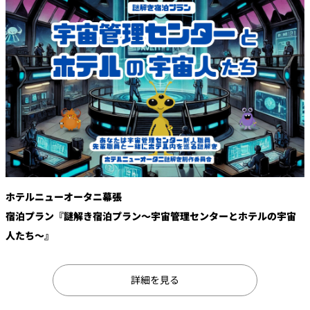
鉄板焼
欅
Sky Salon 欅
スイーツ
パティスリー
SATSUKI
ラウンジ・バー
レス
ベイコートカ
トラ
ザ・ラウンジ
フェ
ン＆
ガーデンレストラン
バー
ホテルニューオータニ幕張
宿泊プラン『謎解き宿泊プラン～宇宙管理センターとホテルの宇宙
Shell the
Garden＜期間
人たち～』
限定＞
ルームサービス
詳細を見る
ルームサービ
ス