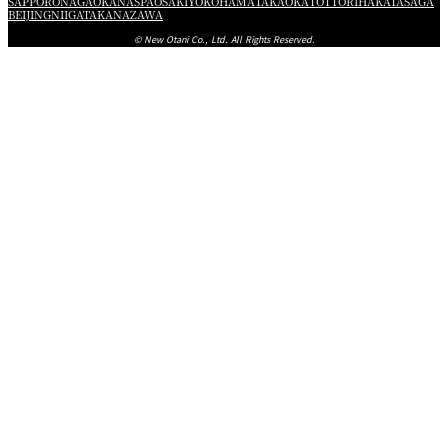
SAPPORO
NAGAOKA
NASPA
OSAKI
YOKOHAMA
TAKAOKA
TOTTORI
HAKATA
SAGA
BEIJING
NIIGATA
KANAZAWA
© New Otani Co., Ltd. All Rights Reserved.