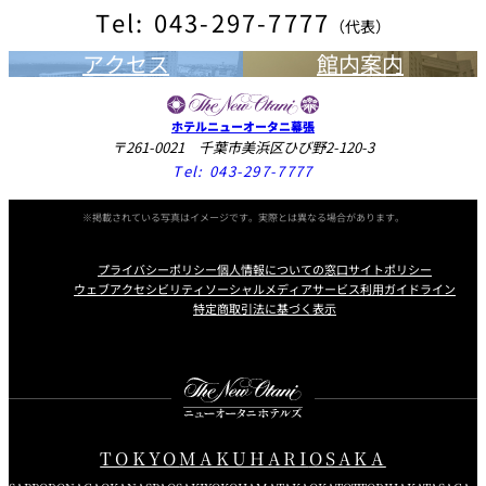
Tel: 043-297-7777
（代表）
アクセス
館内案内
ホテルニューオータニ幕張
〒261-0021 千葉市美浜区ひび野2-120-3
Tel:
043-297-7777
※掲載されている写真はイメージです。実際とは異なる場合があります。
プライバシーポリシー
個人情報についての窓口
サイトポリシー
ウェブアクセシビリティ
ソーシャルメディアサービス利用ガイドライン
特定商取引法に基づく表示
Instagram
Facebook
Youtube
TOKYO
MAKUHARI
OSAKA