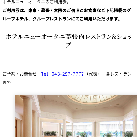
ホテルニューオータニのご利用券。
鉄板焼
ご利用券は、東京・幕張・大阪のご宿泊とお食事など下記掲載のグ
ループホテル、グループレストランにてご利用いただけます。
欅
Sky Salon 欅
スイーツ
ホテルニューオータニ幕張内レストラン&ショッ
パティスリー
プ
SATSUKI
ラウンジ・バー
レス
ベイコートカ
ご予約・お問合せ
Tel: 043-297-7777
（代表）／各レストラン
トラ
ザ・ラウンジ
フェ
ン＆
まで
ガーデンレストラン
バー
Shell the
Garden＜期間
限定＞
ルームサービス
ルームサービ
ス