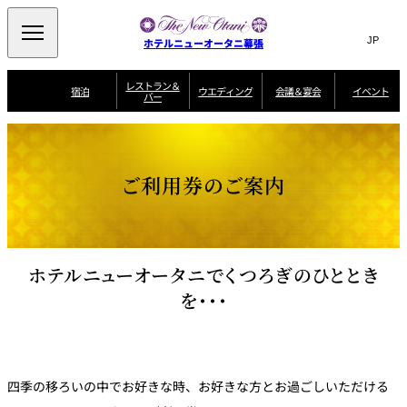
Search
言
サ
ホテルニューオータニ幕張
語
イ
切
り
ト
JP
レストラン＆
(日本語)
宿泊
ウエディング
会議＆宴会
イベント
バー
替
内
EN
(English)
え
ビュッフェ
メ
検
Select Language
▼
宿
宴
プ
ニ
泊
会
ラ
索
客
ュ
ウエディングスタ
プ
場
ン
室
トップページ
コンセプト
ニューオータニク
イル
ラ
一
一
ー
窓
SATSUKI
ザ・ラウンジ
選ばれる理由
一
ラブ会員限定
ご利用券のご案内
ン
覧
覧
ウ
を
覧
スイートご宿泊特
一
を
オールデイダイニング
会
典
開
エ
覧
挙式
披露宴
料理・ケーキ
閉
議
開
デ
＆
特
ィ
閉
典
SATSUKI
宴
ン
と
誕生日や記念日の
ウエディングスト
ルームサービス
オ
会
独立型邸宅
資料請求
季処（日本料理）
お祝いに
ーリー
グ
ホテルニューオータニでくつろぎのひととき
朝食
～ROOM SERVICE
プ
～アニバーサリー
～BREAKFAST～
～
シ
～
を・・・
ョ
記念日・お祝いで
【宴会用】
テイク
ン
のご利用に
アウトメニュー
ホテルへのアクセ
千羽鶴
山茶花
一心
よくあるご質問
ス
よ
中国料理
く
あ
る
ご
質
四季の移ろいの中でお好きな時、お好きな方とお過ごしいただける
大観苑
問