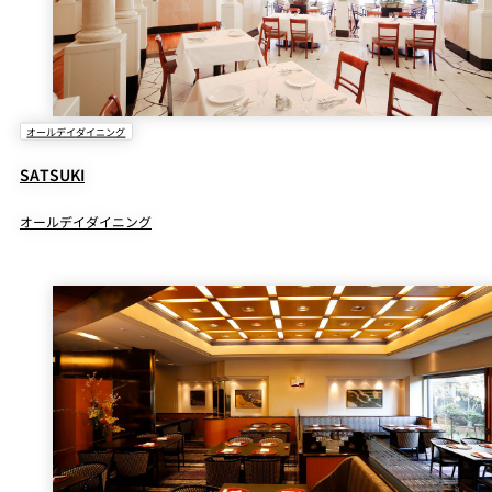
パーティースペース
Tokio
ご案内
オールデイダイニング
レストラン夏
SATSUKI
レストランギ
七五三プラン
の涼宴プラン
個室のご案内
フト券
2026
2026
オールデイダイニング
シャンパーニ
自宅で味わう
ュフェア
レストランパ
レストラン個
ホテルのテイ
～ポメリー ブ
ーティープラ
室お祝いプラ
クアウトメニ
リュット・ロ
ン
ン
ュー
ワイヤル～
誕生日や記念
よくあるご質
チャペルでプ
日のお祝いに
問
レストランご
ロポーズディ
～アニバーサ
法要プラン
ナープラン
リー～