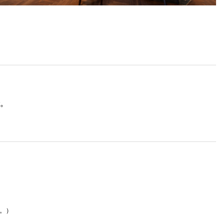
す。
い。）