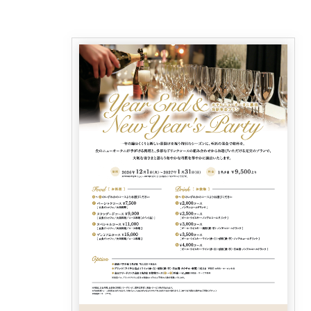
レストランギフト券
レストラン夏の
ン2026
ープ
レストラン個室お祝いプ
シャンパーニ
ラン
～ポメリー ブ
ト・ロワイ
祝い
レストランご法要プラン
チャペルでプロ
ィナープ
～