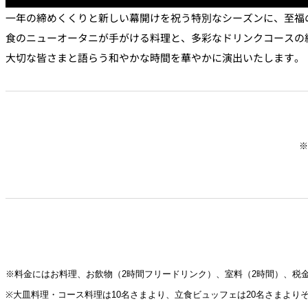
一年の締めくくりと新しい幕開けを祝う特別なシーズンに、
至福
大観苑
食のニューオータニが手がける料理と、
多彩なドリンクコースの
鉄板焼
大切な皆さまと語らう和やかな時間を華やかに演出いたします。
欅
スイーツ
※
パティスリーSATSU
ラウンジ・バー
レストラン＆
バー
ザ・ラウンジ
ガーデンレストラン
Shell the Garden
※料金にはお料理、お飲物（2時間フリードリンク）、室料（
2時間）、税
間限定＞
※大皿料理・コース料理は10名さまより、
立食ビュッフェは20名さまよりそ
ルームサービス