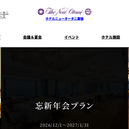
ータニ
ース
ホテルニューオータニ幕張
グ
会議＆宴会
イベント
ホテル施設
宴会場一覧
客室一覧
宿泊プラン
プラン一
コンセプト
ウエディング
ザ・ラウンジ
特典とオプ
ご利
【宴会用】
披露宴
テイクアウト
料理・ケ
メニュー
誕生日や記念日のお祝い
朝食
に
～BREAKFA
リー
独立型邸宅
資料請
～アニバーサリー～
忘新年会プラン
内
よくあるご質問
ホテルへのアクセス
山茶花
一心
2026/12/1～2027/1/31