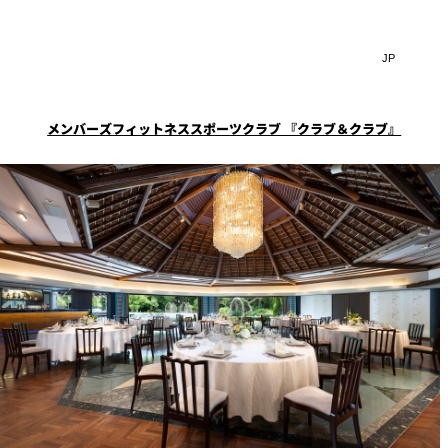
Search
言
サ
語
イ
切
ト
り
JP
(日本語)
替
メンバーズフィットネススポーツクラブ 『クラブ＆クラブ』
内
え
EN
(English)
検
メ
ニ
Select Language
▼
索
一覧
覧
ュ
窓
ー
スタイル
ニューオータニクラブ会
ケータリングサービス
フェア
を
を
員限定
スイートご宿泊特典
ション
宴会予約・お問合せフォ
開
開
ーム
閉
ーキ
プラン
閉
ルームサービス
ST～
～ROOM SERVICE～
求
お問合せ