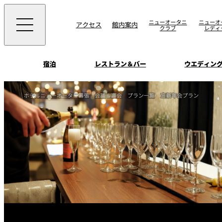
ニューオータニ
ニューオ
アクセス
館内案内
クラブ
レディ
宿泊
レストラン＆バー
ウエディン
ビュッフェ
お知らせ
ホテルニューオータニ幕張
会議＆宴会
プラン一覧
忘新年会プラン
トップページ
選ばれる理由
SATSUKI
会議＆宴会
オールデイダイニング
宿泊
記念日・お祝いでの
挙式
サービスガイド
ウエディング
用に
SATSUKI
ウエディングストー
季処（日本料理）
周辺施設・観光案
よくあるご質問
千羽鶴
中国料理