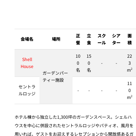
正
立
スク
シア
面
会場名
場所
餐
食
ール
ター
積
10
15
22
Shell
0
0
-
-
3
House
名
名
m
2
ガーデンパー
ティー施設
11
セントラ
-
-
-
-
0
ルロッジ
m
2
ホテル棟から独立した1,300坪のガーデンスペース。シェルハ
ウスを中心に併設されたセントラルロッジやパティオ、風月を
用いれば、ゲストをお迎えするレセプションから開放感あるガ