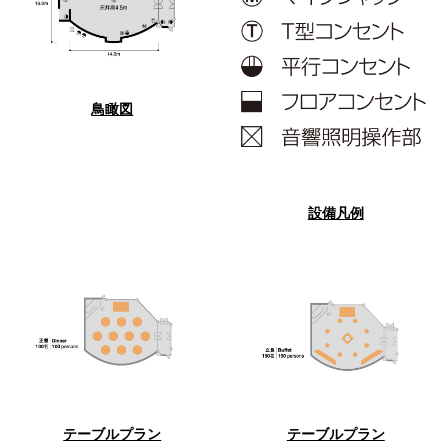
パーティースペース
Tokio
ご案内
鳥瞰図
レストラン夏
レストランギ
七五三プラン
の涼宴プラン
個室のご案内
フト券
2026
2026
設備凡例
シャンパーニ
自宅で味わう
ュフェア
レストランパ
レストラン個
ホテルのテイ
～ポメリー ブ
ーティープラ
室お祝いプラ
クアウトメニ
リュット・ロ
ン
ン
ュー
ワイヤル～
誕生日や記念
よくあるご質
チャペルでプ
日のお祝いに
問
レストランご
ロポーズディ
～アニバーサ
法要プラン
ナープラン
リー～
テーブルプラン
テーブルプラン