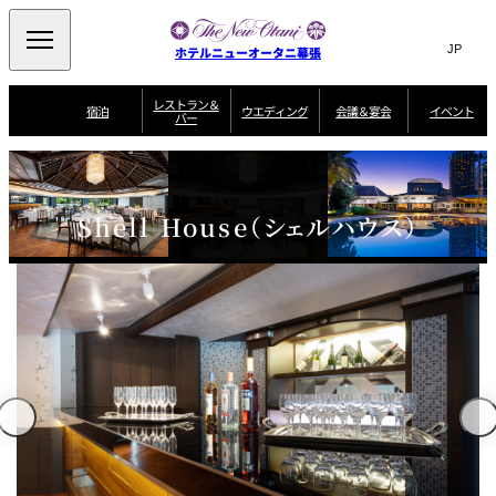
Search
言
サ
ホテルニューオータニ幕張
語
イ
切
り
ト
JP
レストラン＆
(日本語)
宿泊
ウエディング
会議＆宴会
イベント
バー
替
内
EN
(English)
え
ビュッフェ
メ
検
Select Language
▼
宿
宴
プ
ニ
泊
会
ラ
索
客
ュ
ウエディングスタ
プ
場
ン
室
トップページ
コンセプト
ニューオータニク
イル
ラ
一
一
ー
窓
SATSUKI
ザ・ラウンジ
選ばれる理由
一
ラブ会員限定
Shell House（シェルハウス）
ン
覧
覧
ウ
を
覧
スイートご宿泊特
一
を
オールデイダイニング
会
典
開
エ
覧
挙式
披露宴
料理・ケーキ
閉
議
開
デ
＆
特
ィ
閉
典
SATSUKI
宴
ン
と
誕生日や記念日の
ウエディングスト
ルームサービス
オ
会
独立型邸宅
資料請求
季処（日本料理）
お祝いに
ーリー
グ
朝食
～ROOM SERVICE
プ
～アニバーサリー
～BREAKFAST～
～
シ
～
ョ
記念日・お祝いで
【宴会用】
テイク
ン
のご利用に
アウトメニュー
ホテルへのアクセ
千羽鶴
山茶花
一心
よくあるご質問
ス
よ
中国料理
く
あ
る
ご
質
大観苑
問