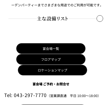
ーデンパーティーまでさまざまな用途でのご利用が可能です。
主な設備リスト
音響・画像装置
MD・CD・カセットプレーヤ
ー、BGM
宴会場一覧
搬入口
間口
1.60m
フロアマップ
高さ
2.10m
ロケーションマップ
宴会場 ご予約・お問合せ
Tel:
043-297-7770
（営業課直通 平日 10:00～18:00）