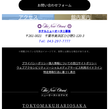
お問い合わせフォーム
アクセス
館内案内
ホテルニューオータニ幕張
〒261-0021 千葉市美浜区ひび野2-120-3
Tel:
043-297-7777
※掲載されている写真はイメージです。実際とは異なる場合があります。
プライバシーポリシー
個人情報についての窓口
サイトポリシー
ウェブアクセシビリティ
ソーシャルメディアサービス利用ガイドライン
特定商取引法に基づく表示
Instagram
Facebook
Youtube
TOKYO
MAKUHARI
OSAKA