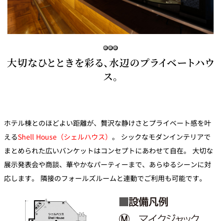
鉄板焼
欅
Sky Salon 欅
スイーツ
大切なひとときを彩る、水辺のプライベートハウ
パティスリー
ス。
SATSUKI
ラウンジ・バー
レス
ベイコートカ
トラ
ザ・ラウンジ
フェ
ホテル棟とのほどよい距離が、贅沢な静けさとプライベート感を叶
ン＆
ガーデンレストラン
える
Shell House（シェルハウス）
。 シックなモダンインテリアで
バー
まとめられた広いバンケットはコンセプトにあわせて自在。 大切な
Shell the
展示発表会や商談、華やかなパーティーまで、あらゆるシーンに対
Garden＜期間
限定＞
応します。 隣接のフォールズルームと連動でご利用も可能です。
ルームサービス
ルームサービ
ス