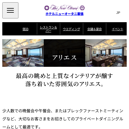
Search
言
サ
ホテルニューオータニ幕張
語
イ
切
り
ト
JP
レストラン＆
(日本語)
宿泊
ウエディング
会議＆宴会
イベント
バー
替
内
EN
(English)
え
ビュッフェ
メ
検
Select Language
▼
宿
宴
プ
ニ
泊
会
ラ
索
客
ュ
ウエディングスタ
プ
場
ン
室
トップページ
コンセプト
ニューオータニク
イル
ラ
一
一
ー
窓
SATSUKI
ザ・ラウンジ
アリエス
選ばれる理由
一
ラブ会員限定
ン
覧
覧
ウ
を
覧
スイートご宿泊特
一
を
オールデイダイニング
会
典
開
エ
覧
挙式
披露宴
料理・ケーキ
閉
議
開
デ
＆
最高の眺めと上質なインテリアが醸す
特
ィ
閉
典
SATSUKI
宴
ン
と
誕生日や記念日の
落ち着いた雰囲気のアリエス。
ウエディングスト
ルームサービス
オ
会
独立型邸宅
資料請求
季処（日本料理）
お祝いに
ーリー
グ
朝食
～ROOM SERVICE
プ
～アニバーサリー
～BREAKFAST～
～
シ
～
ョ
記念日・お祝いで
【宴会用】
テイク
ン
のご利用に
アウトメニュー
ホテルへのアクセ
千羽鶴
山茶花
一心
よくあるご質問
ス
よ
中国料理
く
少人数での晩餐会や午餐会、またはブレックファーストミーティン
あ
る
ご
グなど、大切なお客さまをお招きしてのプライベートダイニングル
質
大観苑
問
ームとして最適です。