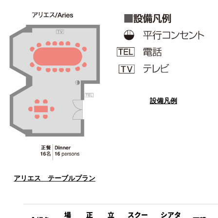
鉄板焼
欅
Sky Salon 欅
スイーツ
パティスリー
SATSUKI
ラウンジ・バー
設備凡例
レス
ベイコートカ
トラ
ザ・ラウンジ
フェ
ン＆
ガーデンレストラン
バー
Shell the
Garden＜期間
限定＞
アリエス テーブルプラン
ルームサービス
ルームサービ
場
正
立
スクー
シアタ
ス