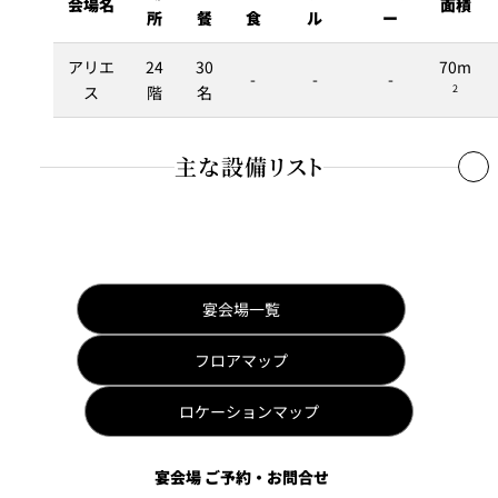
会場名
面積
所
餐
食
ル
ー
パーティースペース
アリエ
24
30
70m
-
-
-
Tokio
ス
階
名
2
ご案内
主な設備リスト
レストラン夏
レストランギ
七五三プラン
の涼宴プラン
個室のご案内
フト券
2026
2026
調光装置
シャンパーニ
自宅で味わう
ュフェア
レストランパ
レストラン個
ホテルのテイ
～ポメリー ブ
ーティープラ
室お祝いプラ
クアウトメニ
リュット・ロ
音響・画像装置
ン
ン
ュー
ワイヤル～
宴会場一覧
BGM
フロアマップ
誕生日や記念
よくあるご質
その他装置
チャペルでプ
日のお祝いに
問
レストランご
ロポーズディ
～アニバーサ
法要プラン
ナープラン
リー～
カラオケ装置、29インチTVモニ
ロケーションマップ
ター
搬入口
宴会場 ご予約・お問合せ