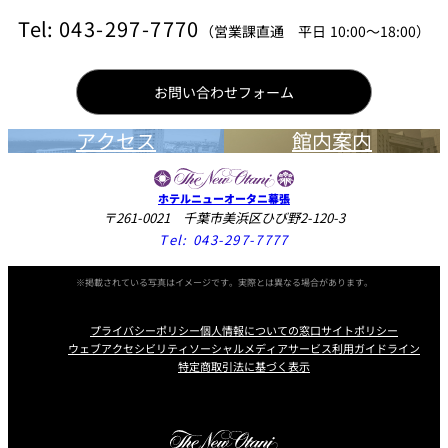
1.37m（アリエス）
間口
Tel:
043-297-7770
0.97m（クレセント）
（営業課直通 平日 10:00～18:00）
高さ
2.10m
お問い合わせフォーム
アクセス
館内案内
ホテルニューオータニ幕張
〒261-0021 千葉市美浜区ひび野2-120-3
Tel:
043-297-7777
※掲載されている写真はイメージです。実際とは異なる場合があります。
プライバシーポリシー
個人情報についての窓口
サイトポリシー
ウェブアクセシビリティ
ソーシャルメディアサービス利用ガイドライン
特定商取引法に基づく表示
Instagram
Facebook
Youtube