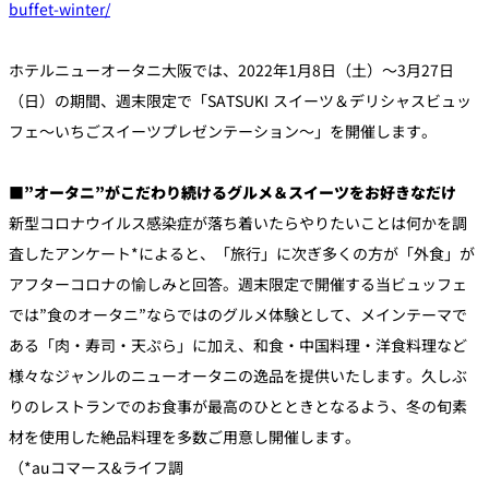
buffet-winter/
個室のあるレ
ホテルニューオータニ大阪では、2022年1月8日（土）～3月27日
River Terrace
ストラン
（日）の期間、週末限定で「SATSUKI スイーツ＆デリシャスビュッ
ご案内
フェ～いちごスイーツプレゼンテーション～」を開催します。
レストランキ
ャンセルポリ
メールマガジ
シー及びキャ
ン"Letter
ッシュレス決
OTANI"ご登録
■”オータニ”がこだわり続けるグルメ＆スイーツをお好きなだけ
済のご案内
フォーム
新型コロナウイルス感染症が落ち着いたらやりたいことは何かを調
査したアンケート*によると、「旅行」に次ぎ多くの方が「外食」が
アフターコロナの愉しみと回答。週末限定で開催する当ビュッフェ
では”食のオータニ”ならではのグルメ体験として、メインテーマで
ある「肉・寿司・天ぷら」に加え、和食・中国料理・洋食料理など
様々なジャンルのニューオータニの逸品を提供いたします。久しぶ
りのレストランでのお食事が最高のひとときとなるよう、冬の旬素
材を使用した絶品料理を多数ご用意し開催します。
（*auコマース&ライフ調