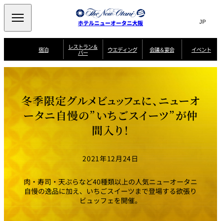
Search
言
サ
ホテルニューオータニ大阪
語
イ
切
り
ト
JP
レストラン＆
(日本語)
宿泊
ウエディング
会議＆宴会
イベント
バー
替
内
EN
(English)
え
西洋料理
メ
検
中文(简)
(中文(简))
宿
サ
ウ
ニ
泊
ー
エ
索
한국어
(한국어)
宴
プ
ュ
プ
ビ
デ
会
ラ
ラ
ス
ィ
ー
窓
SAKURA
SATSUKI
スイート・エグゼ
場
ン
Select Language
▼
冬季限定グルメビュッフェに、ニューオ
ン
ガ
ン
を
クティブフロアの
一
一
一
イ
グ
を
日本料理
特典
覧
覧
開
お料理
覧
ド
ス
ータニ自慢の”いちごスイーツ”が仲
ニューオータニウ
タ
閉
開
新着情報
エディングの魅力
会
イ
ル
間入り！
ウ
ル
議
閉
ー
宴
麺処
ム
会
エ
けやき
季処 一心
乾山
＆
NAKAJIMA
サ
ご
デ
宴
ー
予
挙式
披露宴
料理・ケーキ
朝食のご案内
ビ
約
ィ
会
2021年12月24日
ス
・
花外楼 大坂城
ン
お
叙々苑 游玄亭
藤尾
店
問
グ
ム
来
ドレスブランド
合
ー
館
肉・寿司・天ぷらなど40種類以上の人気ニューオータニ
中国料理
「ituwa（いつ
せ
ビ
予
わ）」
フ
自慢の逸品に加え、いちごスイーツまで登場する欲張り
ー
約
美食ウエディング
期間限定POP UP
ォ
ビュッフェを開催。
ストア オープン
ー
ム
大観苑
お
資
問
料