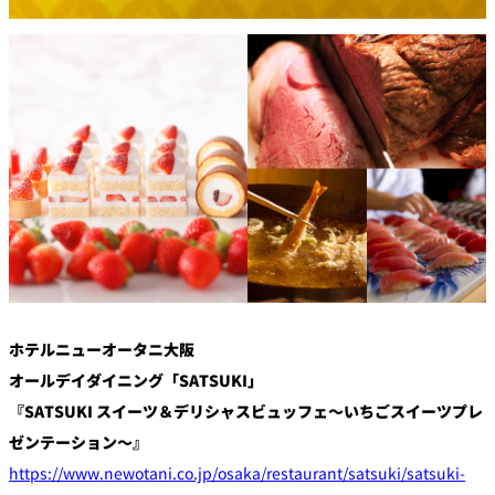
創作料理
ホテルへのアクセ
合
請
ス
せ
求
味寛
カフェ・ラウンジ
レス
SATSUKI
LOUNGE
トラ
ン＆
スイーツ
バー
パティスリー
SATSUKI
バー
ホテルニューオータニ大阪
フォーシーズ
キャッスル
ンズ
オールデイダイニング「SATSUKI」
ルームサービス
『SATSUKI スイーツ＆デリシャスビュッフェ～いちごスイーツプレ
ゼンテーション～』
ルームサービ
ス
https://www.newotani.co.jp/osaka/restaurant/satsuki/satsuki-
個室