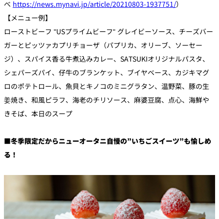
べ
https://news.mynavi.jp/article/20210803-1937751/
）
【メニュー例】
ローストビーフ "USプライムビーフ" グレイビーソース、チーズバー
ガーとピッツァカプリチョーザ（パプリカ、オリーブ、ソーセー
ジ）、スパイス香る牛煮込みカレー、SATSUKIオリジナルパスタ、
シェパーズパイ、仔牛のブランケット、ブイヤベース、カジキマグ
ロのポテトロール、魚貝とキノコのミニグラタン、温野菜、豚の生
姜焼き、和風ピラフ、海老のチリソース、麻婆豆腐、点心、海鮮や
きそば、本日のスープ
■冬季限定だからニューオータニ自慢の”いちごスイーツ”も愉しめ
る！