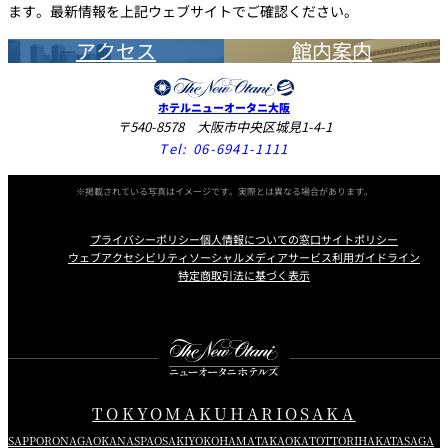
ます。最新情報を上記ウェブサイトでご確認ください。
アクセス
館内案内
ホテルニューオータニ大阪
〒540-8578 大阪市中央区城見1-4-1
Tel:
06-6941-1111
※掲載されている写真はイメージです。実際とは異なる場合があります。
プライバシーポリシー
個人情報についての窓口
サイトポリシー
ウェブアクセシビリティ
ソーシャルメディアサービス利用ガイドライン
特定商取引法に基づく表示
Instagram
Facebook
X
TOKYO
MAKUHARI
OSAKA
SAPPORO
NAGAOKA
NASPA
OSAKI
YOKOHAMA
TAKAOKA
TOTTORI
HAKATA
SAGA