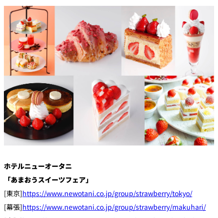
創作料理
ホテルへのアクセ
合
請
ス
せ
求
味寛
カフェ・ラウンジ
レス
SATSUKI
LOUNGE
トラ
ン＆
スイーツ
バー
パティスリー
SATSUKI
バー
フォーシーズ
キャッスル
ンズ
ホテルニューオータニ
ルームサービス
「あまおうスイーツフェア」
[東京]
https://www.newotani.co.jp/group/strawberry/tokyo/
ルームサービ
ス
[幕張]
https://www.newotani.co.jp/group/strawberry/makuhari/
個室