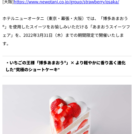
[大阪]
https://www.newotani.co.jp/group/strawberry/osaka/
個室のあるレ
ホテルニューオータニ（東京・幕張・大阪）では、「博多あまおう
River Terrace
ストラン
®」を使用したスイーツをお愉しみいただける「あまおうスイーツフ
ご案内
ェア」を、2022年3月31日（木）までの期間限定で開催いたしま
レストランキ
ャンセルポリ
す。
メールマガジ
シー及びキャ
ン"Letter
ッシュレス決
OTANI"ご登録
済のご案内
フォーム
・いちごの王様「博多あまおう®」× より軽やかに香り高く進化
した"究極のショートケーキ"