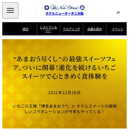
Search
言
サ
ホテルニューオータニ大阪
語
イ
切
り
ト
JP
レストラン＆
(日本語)
宿泊
ウエディング
会議＆宴会
イベント
バー
替
内
EN
(English)
え
西洋料理
メ
検
中文(简)
(中文(简))
宿
サ
ウ
ニ
泊
ー
エ
索
한국어
(한국어)
宴
プ
ュ
プ
ビ
デ
会
ラ
ラ
ス
ィ
ー
窓
SAKURA
SATSUKI
スイート・エグゼ
場
ン
Select Language
▼
"あまおう尽くし"の最強スイーツフェ
ン
ガ
ン
を
クティブフロアの
一
一
一
イ
グ
を
日本料理
特典
覧
覧
開
お料理
覧
ド
ス
ア、ついに開幕！進化を続けるいちご
ニューオータニウ
タ
閉
開
新着情報
エディングの魅力
会
イ
ル
スイーツで心ときめく食体験を
ウ
ル
議
閉
ー
宴
麺処
ム
会
エ
けやき
季処 一心
乾山
＆
NAKAJIMA
サ
ご
デ
宴
ー
予
挙式
披露宴
料理・ケーキ
朝食のご案内
ビ
約
ィ
会
2021年12月16日
ス
・
花外楼 大坂城
ン
お
叙々苑 游玄亭
藤尾
店
問
グ
ム
来
ドレスブランド
合
ー
館
いちごの王様「博多あまおう®」× ホテルスイーツの美味
中国料理
「ituwa（いつ
せ
ビ
予
わ）」
フ
しいコラボレーションが今年もやってくる！
ー
約
美食ウエディング
期間限定POP UP
ォ
ストア オープン
ー
ム
大観苑
お
資
問
料