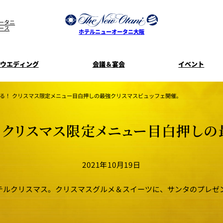
ータニ
ース
ホテルニューオータニ大阪
ウエディング
会議＆宴会
イベント
ウエディングスタイル
宿泊プラン一覧
プラン一覧
サービスガ
る！ クリスマス限定メニュー目白押しの最強クリスマスビュッフェ開催。
ディ
お料理のご
新着情
SATSUKI
せフ
 クリスマス限定メニュー目白押しの
ルームサービス
披露宴
料理・ケ
季処 一心
麺処 NAKAJ
2021年10月19日
美食ウエディング
ドレスブラ
「ituwa（い
期間限定POP 
花外楼 大坂城店
藤尾
テルクリスマス。クリスマスグルメ＆スイーツに、サンタのプレゼ
オープ
資料請求
ホテルへのア