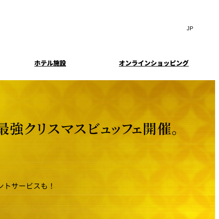
Search
言
サ
語
イ
切
ト
り
JP
(日本語)
替
ホテル施設
オンラインショッピング
内
え
EN
(English)
検
メ
中文(简)
(中文(简))
ニ
索
イド
特典とオプション
ュ
한국어
(한국어)
窓
ー
案内
報
スイート・エグゼクティ
フェア
を
を
Select Language
▼
ブフロアの特典
開
開
最強クリスマスビュッフェ開催。
閉
閉
ーキ
プラン
来館予約
IMA
乾山
ンド
つわ）」
UPストア
ントサービスも！
ン
クセス