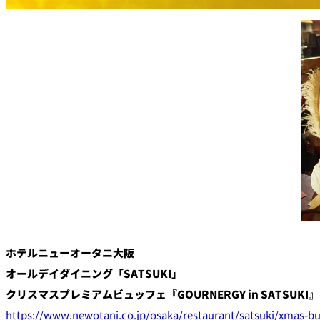
大観苑
創作料理
味寛
カフェ・ラウンジ
レストラン＆
SATSUKI LOUNG
バー
スイーツ
パティスリーSATSU
バー
ホテルニューオータニ大阪
キャッスル
オールデイダイニング「SATSUKI」
ルームサービス
クリスマス
プレミアムビュッフェ
『
GOURNERGY
in
SATSUKI』
https://www.newotani.co.jp/osaka/restaurant/satsuki/xmas-bu