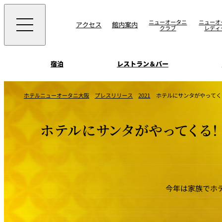
ニューオータニ
ニューオ
アクセス
館内案内
クラブ
レディ
宿泊
レストラン＆バー
西洋料理
宴会場一覧
客室一覧
ホテルニューオータニ大阪
プレスリリース
2021
ホテルにサンタがやってく
ニューオータニウエ
会議＆宴会
ングの魅力
SAKURA
宿泊
宴会ご予約・お問合
ホテルにサンタがやってくる！
日本料理
ォーム
朝食のご案内
挙式
ウエディング
ムービー
けやき
叙々苑 游玄亭
今年は家族でホ
中国料理
お問合せ