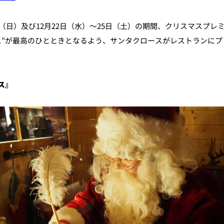
日（日）及び12月22日（水）～25日（土）の期間、クリスマスプレミアム
スマス”が最高のひとときとなるよう、サンタクロースがレストラン
個室のあるレストラン
ルポ
ュレ
ス』
メールマガジン"Letter
OTANI"ご登録フォーム