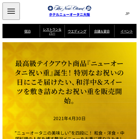
Search
言
サ
ホテルニューオータニ大阪
語
イ
切
り
ト
JP
レストラン＆
(日本語)
宿泊
ウエディング
会議＆宴会
イベント
バー
替
内
EN
(English)
え
西洋料理
メ
検
中文(简)
(中文(简))
宿
サ
ウ
ニ
泊
ー
エ
索
한국어
(한국어)
宴
プ
ュ
プ
ビ
デ
会
ラ
ラ
ス
ィ
ー
窓
SAKURA
SATSUKI
スイート・エグゼ
場
ン
Select Language
▼
最高級テイクアウト商品『ニューオー
ン
ガ
ン
を
クティブフロアの
一
一
一
イ
グ
を
日本料理
特典
覧
覧
開
お料理
覧
ド
ス
タニ祝い重』誕生！ 特別なお祝いの
ニューオータニウ
タ
閉
開
新着情報
エディングの魅力
会
イ
ル
日にこそ届けたい、和洋中＆スイー
ウ
ル
議
閉
ー
宴
麺処
ム
会
エ
けやき
季処 一心
乾山
＆
NAKAJIMA
サ
ご
ツを敷き詰めたお祝い重​を販売開
デ
宴
ー
予
挙式
披露宴
料理・ケーキ
朝食のご案内
ビ
約
ィ
始。
会
ス
・
花外楼 大坂城
ン
お
叙々苑 游玄亭
藤尾
店
問
グ
ム
来
ドレスブランド
合
ー
館
中国料理
「ituwa（いつ
せ
ビ
予
2021年4月30日
わ）」
フ
ー
約
美食ウエディング
期間限定POP UP
ォ
ストア オープン
ー
ム
大観苑
”ニューオータニの美味しい”を四段に！ 和食・洋食・中
お
資
国料理の人気を博す贅沢メニューをお重に盛り込みまし
問
料