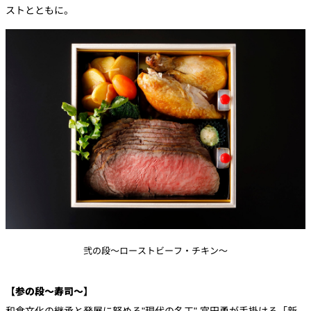
ストとともに。
弐の段～ローストビーフ・チキン～
【参の段～寿司～】
和食文化の継承と発展に努める"現代の名工" 宮田勇が手掛ける「新