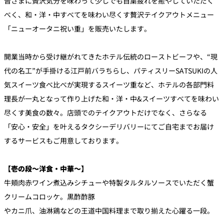
皆さまに贅沢気分を味わって少しでも自粛疲れを癒やしていただく
べく、和・洋・中すべてを味わい尽くす贅沢テイクアウトメニュー
「ニューオータニ祝い重」を販売いたします。
開業当時から受け継がれてきたホテル伝統のローストビーフや、“現
代の名工”が手掛ける江戸前バラちらし、パティスリーSATSUKIの人
気スイーツ食べ比べが実現するスイーツ重など、ホテルの各部門料
理長が一丸となって作り上げた和・洋・中&スイーツすべてを味わい
尽くす美食の数々。店頭でのテイクアウトだけでなく、さらなる
「安心・安全」を叶えるタクシーデリバリーにてご自宅までお届け
するサービスもご用意しております。
【壱の段～洋食・中華～】
牛頬肉赤ワイン煮込みシチューや特製タルタルソースでいただく蟹
クリームコロッケ。黒酢酢豚
やカニ爪、油淋鶏などの王道中国料理まで取り揃えた心躍る一段。