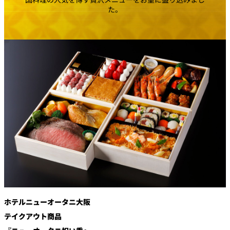
創作料理
ホテルへのアクセ
合
請
た。
ス
せ
求
味寛
カフェ・ラウンジ
レス
SATSUKI
LOUNGE
トラ
ン＆
スイーツ
バー
パティスリー
SATSUKI
バー
フォーシーズ
キャッスル
ンズ
ルームサービス
ホテルニューオータニ大阪
ルームサービ
テイクアウト商品
ス
個室