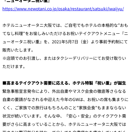
『ニューオータニ祝い重』
https://www.newotani.co.jp/osaka/restaurant/satsuki/iwaijyu/
個室のあるレ
River Terrace
ストラン
ホテルニューオータニ大阪では、ご自宅でもホテルの本格的な”おも
ご案内
てなし料理”をお愉しみいただけるお祝いテイクアウトメニュー『ニ
レストランキ
ューオータニ祝い重』を、2021年5月7日（金）より事前予約制にて
ャンセルポリ
メールマガジ
シー及びキャ
ン"Letter
ッシュレス決
販売いたします。
OTANI"ご登録
済のご案内
フォーム
※店頭でのお引渡し、またはタクシーデリバリーにてお受け取りい
ただけます。
■​高まるテイクアウト需要に応える、ホテル特製「祝い重」が誕生
緊急事態宣言発令により、外出自粛やマスク会食の徹底等さらなる
自粛の要請がなされる中迎えた今年のGWは、お祝いの席も集まりに
くく、ご家族での旅行はもちろんのこと”家族会食”もままならない
状況が続いています。そんな中、「安心・安全」のテイクアウト需
要がさらに高まっていることから、ホテルニューオータニ大阪では