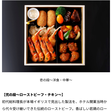
壱の段～洋食・中華～
【弐の段～ローストビーフ・チキン～】
初代総料理長が本場イギリスで見出した製法を、ホテル開業当時か
ら代々受け継いできた伝統のローストビーフ。香ばしい若鶏のロー