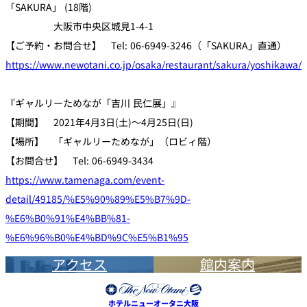
「SAKURA」 (18階)
大阪市中央区城見1-4-1
【ご予約・お問合せ】 Tel: 06-6949-3246（「SAKURA」直通）
https://www.newotani.co.jp/osaka/restaurant/sakura/yoshikawa/
『ギャルリーためなが「吉川 民仁展」』
【期間】 2021年4月3日(土)～4月25日(日)
【場所】 「ギャルリーためなが」（ロビィ階）
【お問合せ】 Tel: 06-6949-3434
https://www.tamenaga.com/event-
detail/49185/%E5%90%89%E5%B7%9D-
%E6%B0%91%E4%BB%81-
%E6%96%B0%E4%BD%9C%E5%B1%95
アクセス
館内案内
ホテルニューオータニ大阪