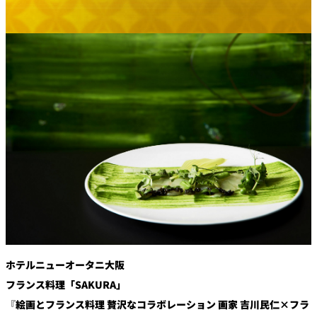
創作料理
ホテルへのアクセ
合
請
ス
せ
求
味寛
カフェ・ラウンジ
レス
SATSUKI
LOUNGE
トラ
ン＆
スイーツ
バー
パティスリー
SATSUKI
バー
フォーシーズ
キャッスル
ンズ
ルームサービス
ホテルニューオータニ大阪
フランス料理「SAKURA」
ルームサービ
ス
『
絵画とフランス料理 贅沢なコラボレーション
画家 吉川民仁×フラ
個室