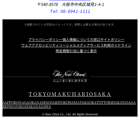
〒540-8578 大阪市中央区城見1-4-1
Tel:
06-6941-1111
※掲載されている写真はイメージです。実際とは異なる場合があります。
プライバシーポリシー
個人情報についての窓口
サイトポリシー
ウェブアクセシビリティ
ソーシャルメディアサービス利用ガイドライン
特定商取引法に基づく表示
Instagram
Facebook
X
TOKYO
MAKUHARI
OSAKA
SAPPORO
NAGAOKA
NASPA
OSAKI
YOKOHAMA
TAKAOKA
TOTTORI
HAKATA
SAGA
BEIJING
NIIGATA
KANAZAWA
© New Otani Co., Ltd. All Rights Reserved.