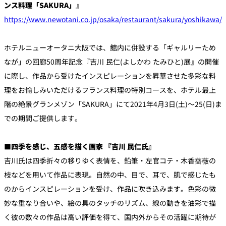
ンス料理「SAKURA」
』
https://www.newotani.co.jp/osaka/restaurant/sakura/yoshikawa/
個室のあるレ
River Terrace
ストラン
ご案内
ホテルニューオータニ大阪では、館内に併設する「ギャルリーため
なが」の回廊50周年記念『吉川 民仁(よしかわ たみひと)展』の開催
レストランキ
ャンセルポリ
メールマガジ
に際し、作品から受けたインスピレーションを昇華させた多彩な料
シー及びキャ
ン"Letter
ッシュレス決
OTANI"ご登録
理をお愉しみいただけるフランス料理の特別コースを、ホテル最上
済のご案内
フォーム
階の絶景グランメゾン「SAKURA」にて2021年4月3日(土)～25(日)ま
での期間ご提供します。
■
四季を感じ、五感を描く画家 『吉川 民仁氏』
吉川氏は四季折々の移りゆく表情を、鉛筆・左官コテ・木香薔薇の
枝などを用いて作品に表現。自然の中、目で、耳で、肌で感じたも
のからインスピレーションを受け、作品に吹き込みます。色彩の微
妙な重なり合いや、絵の具のタッチのリズム、線の動きを油彩で描
く彼の数々の作品は高い評価を得て、国内外からその活躍に期待が