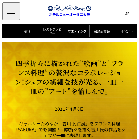
Search
言
サ
ホテルニューオータニ大阪
語
イ
切
り
ト
JP
レストラン＆
(日本語)
宿泊
ウエディング
会議＆宴会
イベント
バー
替
内
EN
(English)
え
西洋料理
メ
検
中文(简)
(中文(简))
宿
サ
ウ
ニ
泊
ー
エ
索
한국어
(한국어)
宴
プ
ュ
プ
ビ
デ
会
ラ
ラ
ス
ィ
ー
窓
SAKURA
SATSUKI
スイート・エグゼ
場
ン
Select Language
▼
四季折々に描かれた”絵画”と”フラ
ン
ガ
ン
を
クティブフロアの
一
一
一
イ
グ
を
日本料理
特典
覧
覧
開
お料理
覧
ド
ス
ンス料理”の贅沢なコラボレーショ
ニューオータニウ
タ
閉
開
新着情報
エディングの魅力
会
イ
ル
ン！シェフの繊細な技が光る、一皿一
ウ
ル
議
閉
ー
宴
麺処
ム
会
エ
けやき
季処 一心
乾山
＆
NAKAJIMA
サ
ご
皿の”アート”を愉しんで。
デ
宴
ー
予
挙式
披露宴
料理・ケーキ
朝食のご案内
ビ
約
ィ
会
ス
・
花外楼 大坂城
ン
お
叙々苑 游玄亭
藤尾
店
問
2021年4月6日
グ
ム
来
ドレスブランド
合
ー
館
中国料理
「ituwa（いつ
せ
ビ
予
わ）」
フ
ー
約
美食ウエディング
期間限定POP UP
ォ
ギャルリーためなが「吉川 民仁展」をフランス料理
ストア オープン
ー
「SAKURA」でも開催！四季折々を描く吉川氏の作品をシ
ム
大観苑
ェフが一皿に表現します。
お
資
問
料