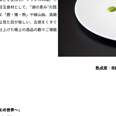
玉食材として、”湖の恵み”の琵
エ「鹿・猪・熊」や緑山椒、高級
な見た目が愉しい、五感をくすぐ
仕上げた極上の逸品の数々ご堪能
熟成鹿・発
エの世界～』