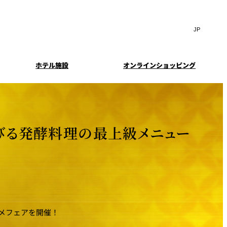
Search
言
サ
語
イ
切
ト
り
JP
(日本語)
替
ホテル施設
オンラインショッピング
内
え
EN
(English)
検
メ
中文(简)
(中文(简))
ニ
索
イド
特典とオプション
ュ
한국어
(한국어)
窓
ー
案内
報
スイート・エグゼクティ
フェア
を
を
Select Language
▼
ブフロアの特典
開
開
浴びる発酵料理の最上級メニュー
閉
閉
ーキ
プラン
来館予約
IMA
乾山
ンド
つわ）」
UPストア
ン
メフェアを開催！
クセス