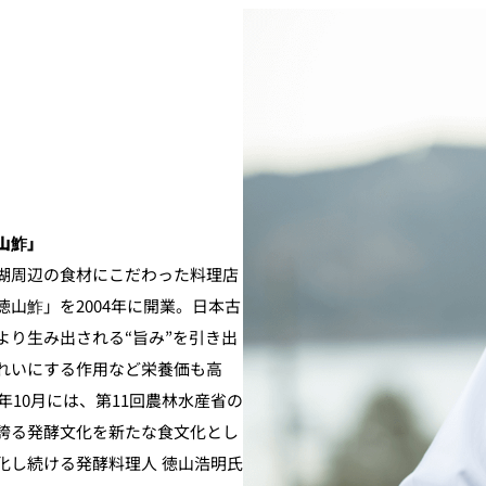
山鮓」
湖周辺の食材にこだわった料理店
山鮓」を2004年に開業。日本古
り生み出される“旨み”を引き出
れいにする作用など栄養価も高
年10月には、第11回農林水産省の
誇る発酵文化を新たな食文化とし
化し続ける発酵料理人 徳山浩明氏