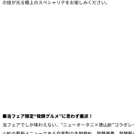
の技が光る極上のスペシャリテをお愉しみください。
■当フェア限定“発酵グルメ”に思わず垂涎！
当フェアでしか味わえない、”ニューオータニ×徳山鮓”コラボレ
山鮓の看板メニューである自家製の名物熟鮓、発酵唐墨、発酵飯