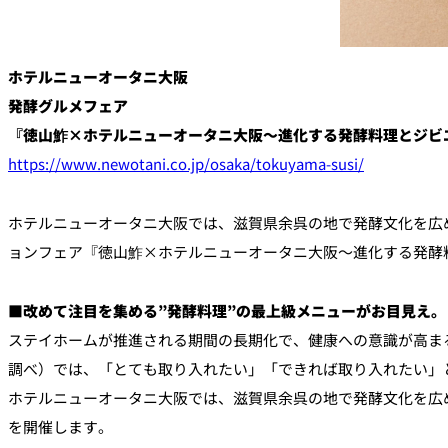
ルームサービス
個室
ホテルニューオータニ大阪
River Terrace
発酵グルメフェア
ご案内
『
徳山鮓×ホテルニューオータニ大阪
～進化する発酵
料理
とジビ
レストランキャンセ
https://www.newotani.co.jp/osaka/tokuyama-susi/
リシー及びキャッシ
ス決済のご案内
ホテルニューオータニ大阪では、滋賀県余呉の地で発酵文化を広め
ョンフェア『徳山鮓×ホテルニューオータニ大阪～進化する発酵料理
■改めて注目を集める”発酵料理”の最上級メニューがお目見え。
ステイホームが推進される期間の長期化で、健康への意識が高ま
調べ）では、「とても取り入れたい」「できれば取り入れたい」
ホテルニューオータニ大阪では、滋賀県余呉の地で発酵文化を広
を開催します。