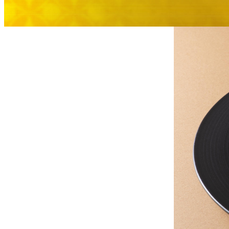
大観苑
創作料理
味寛
カフェ・ラウンジ
レストラン＆
SATSUKI LOUNG
バー
スイーツ
パティスリーSATSU
バー
キャッスル
ルームサービス