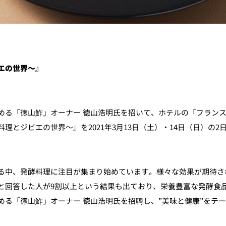
個室のあるレストラン
エの世界～
』
ルポ
ュレ
メールマガジン"Letter
OTANI"ご登録フォーム
る「徳山鮓」オーナー 徳山浩明氏を招いて、ホテルの「フランス料理
とジビエの世界～』を2021年3月13日（土）・14日（日）の2
る中、発酵料理に注目が集まり始めています。様々な効果が期待さ
と回答した人が9割以上という結果も出ており、栄養豊富な発酵食
める「徳山鮓」オーナー 徳山浩明氏を招聘し、”美味と健康”をテ