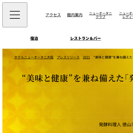
ニューオータニ
ニューオ
アクセス
館内案内
クラブ
レディ
宿泊
レストラン＆バー
西洋料理
宴会場一覧
客室一覧
ホテルニューオータニ大阪
プレスリリース
2021
“美味と健康”を兼ね備え
ニューオータニウエ
会議＆宴会
ングの魅力
SAKURA
宿泊
宴会ご予約・お問合
“美味と健康”を兼ね備えた「
日本料理
ォーム
朝食のご案内
挙式
ウエディング
ムービー
けやき
叙々苑 游玄亭
中国料理
発酵料理人 徳
お問合せ