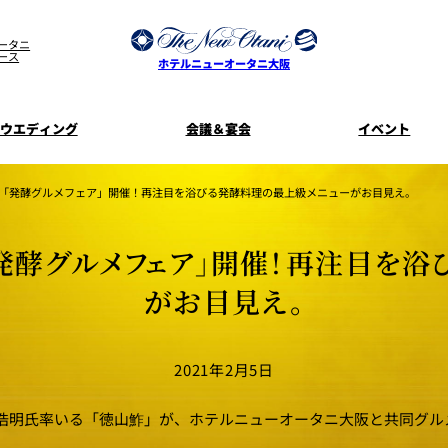
ータニ
ース
ホテルニューオータニ大阪
ウエディング
会議＆宴会
イベント
ウエディングスタイル
宿泊プラン一覧
プラン一覧
サービスガ
た「発酵グルメフェア」開催！再注目を浴びる発酵料理の最上級メニューがお目見え。
ディ
お料理のご
新着情
SATSUKI
せフ
発酵グルメフェア」開催！再注目を
ルームサービス
披露宴
料理・ケ
がお目見え。
季処 一心
麺処 NAKAJ
美食ウエディング
ドレスブラ
「ituwa（い
2021年2月5日
期間限定POP 
花外楼 大坂城店
藤尾
オープ
山浩明氏率いる「徳山鮓」が、ホテルニューオータニ大阪と共同グル
資料請求
ホテルへのア