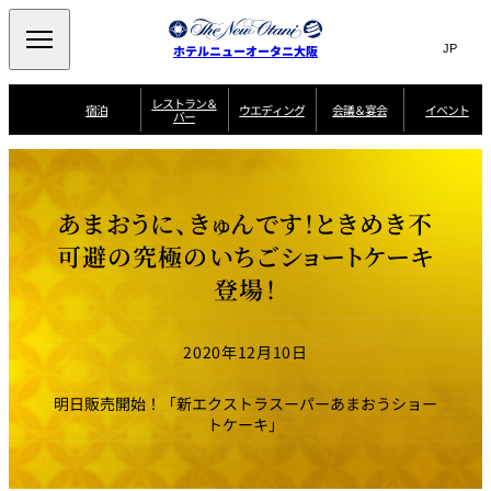
Search
言
サ
ホテルニューオータニ大阪
語
イ
切
り
ト
JP
レストラン＆
(日本語)
宿泊
ウエディング
会議＆宴会
イベント
バー
替
内
EN
(English)
え
西洋料理
メ
検
中文(简)
(中文(简))
宿
サ
ウ
ニ
泊
ー
エ
索
한국어
(한국어)
宴
プ
ュ
プ
ビ
デ
会
ラ
ラ
ス
ィ
ー
窓
SAKURA
SATSUKI
スイート・エグゼ
場
ン
Select Language
▼
あまおうに、きゅんです！ときめき不
ン
ガ
ン
を
クティブフロアの
一
一
一
イ
グ
を
日本料理
特典
覧
覧
開
お料理
覧
ド
ス
可避の究極のいちごショートケーキ
ニューオータニウ
タ
閉
開
新着情報
エディングの魅力
会
イ
ル
登場！
ウ
ル
議
閉
ー
宴
麺処
ム
会
エ
けやき
季処 一心
乾山
＆
NAKAJIMA
サ
ご
デ
宴
ー
予
挙式
披露宴
料理・ケーキ
朝食のご案内
ビ
約
ィ
会
2020年12月10日
ス
・
花外楼 大坂城
ン
お
叙々苑 游玄亭
藤尾
店
問
グ
ム
来
ドレスブランド
合
ー
館
明日販売開始！「新エクストラスーパーあまおうショー
中国料理
「ituwa（いつ
せ
ビ
予
わ）」
フ
トケーキ」
ー
約
美食ウエディング
期間限定POP UP
ォ
ストア オープン
ー
ム
大観苑
お
資
問
料