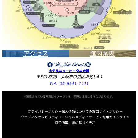
アクセス
館内案内
ホテルニューオータニ大阪
〒540-8578 大阪市中央区城見1-4-1
Tel:
06-6941-1111
※掲載されている写真はイメージです。実際とは異なる場合があります。
プライバシーポリシー
個人情報についての窓口
サイトポリシー
ウェブアクセシビリティ
ソーシャルメディアサービス利用ガイドライン
特定商取引法に基づく表示
Instagram
Facebook
X