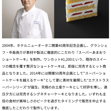
2004年、ホテルニューオータニ開業40周年記念企画し、グランシェ
フ・中島眞介が素材や製法に徹底的にこだわり『スーパーあまおう
ショートケーキ』を制作。ワンカット¥1,200という、既存のスイー
ツの概念を覆す贅沢なショートケーキは、即座に完売するヒット商
品となりました。2014年には開業50周年企画として”スーパーショ
ートケーキを越えるケーキ”として更に素材を厳撰した"エクストラス
ーパーシリーズ"が誕生。究極のお土産ケーキとして好評を博し、連
日夕方には完売するシグネチャーケーキとなりました。いずれも主
役の食材が美味しさのピークを過ぎたタイミングで販売を中止する
徹底したこだわりで製作しています。