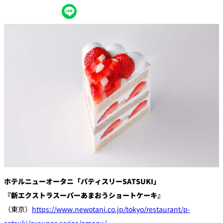
創作料理
ホテルへのアクセ
合
請
ス
せ
求
味寛
カフェ・ラウンジ
レス
SATSUKI
LOUNGE
トラ
ン＆
スイーツ
バー
パティスリー
SATSUKI
バー
フォーシーズ
キャッスル
ンズ
ルームサービス
ホテルニューオータニ「パティスリーSATSUKI」
『新エクストラスーパーあまおうショートケーキ』
ルームサービ
（東京）
https://www.newotani.co.jp/tokyo/restaurant/p-
ス
satsuki/exsuper-series/amaou/
個室