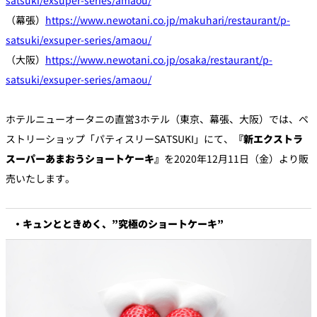
（幕張）
https://www.newotani.co.jp/makuhari/restaurant/p-
個室のあるレ
satsuki/exsuper-series/amaou/
River Terrace
ストラン
（大阪）
https://www.newotani.co.jp/osaka/restaurant/p-
ご案内
satsuki/exsuper-series/amaou/
レストランキ
ャンセルポリ
メールマガジ
シー及びキャ
ン"Letter
ッシュレス決
ホテルニューオータニの直営3ホテル（東京、幕張、大阪）では、ペ
OTANI"ご登録
済のご案内
フォーム
ストリーショップ「パティスリーSATSUKI」にて、
『新エクストラ
スーパーあまおうショートケーキ』
を2020年12月11日（金）より販
売いたします。
・キュンとときめく、”究極のショートケーキ”