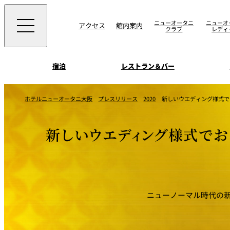
ニューオータニ
ニューオ
アクセス
館内案内
クラブ
レディ
宿泊
レストラン＆バー
西洋料理
宴会場一覧
客室一覧
ホテルニューオータニ大阪
プレスリリース
2020
新しいウエディング様式で
ニューオータニウエ
会議＆宴会
ングの魅力
SAKURA
宿泊
宴会ご予約・お問合
新しいウエディング様式でお
日本料理
ォーム
朝食のご案内
挙式
ウエディング
ムービー
けやき
叙々苑 游玄亭
ニューノーマル時代の新ウエ
中国料理
お問合せ