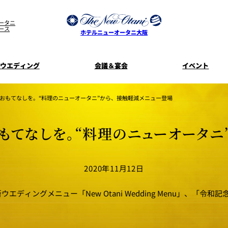
ータニ
ース
ホテルニューオータニ大阪
ウエディング
会議＆宴会
イベント
ウエディングスタイル
宿泊プラン一覧
プラン一覧
サービスガ
おもてなしを。“料理のニューオータニ”から、接触軽減メニュー登場
ディ
お料理のご
新着情
SATSUKI
せフ
もてなしを。“料理のニューオータニ
ルームサービス
披露宴
料理・ケ
季処 一心
麺処 NAKAJ
2020年11月12日
美食ウエディング
ドレスブラ
「ituwa（い
期間限定POP 
花外楼 大坂城店
藤尾
ディングメニュー「New Otani Wedding Menu」、「令
オープ
資料請求
ホテルへのア