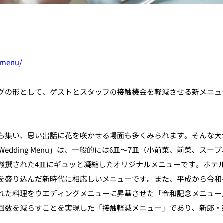
個室のあるレストラン
-menu/
ルポ
ュレ
メールマガジン"Letter
グの形として、ゲストとスタッフの接触機会を軽減させる新メニュ
OTANI"ご登録フォーム
も集い、思い出話に花を咲かせる場面も多くみられます。そんな大
 Wedding Menu」は、一般的には6皿～7皿（小前菜、前菜
厳撰された4皿にギュッと凝縮したオリジナルメニューです。ホテ
を盛り込んだ新時代に相応しいメニューです。また、平成から令和へ
れた料理をウエディングメニューに昇華させた「令和記念メニュー
回数を減らすことを実現した「接触軽減メニュー」であり、新郎・