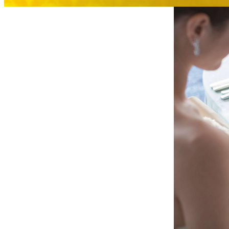
大観苑
創作料理
味寛
カフェ・ラウンジ
レストラン＆
SATSUKI LOUNG
バー
スイーツ
パティスリーSATSU
バー
キャッスル
ルームサービス