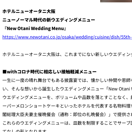
ルームサービス
個室
ホテルニューオータニ大阪
ニューノーマル時代の新ウエディングメニュー
River Terrace
『New Otani Wedding Menu』
ご案内
https://www.newotani.co.jp/osaka/wedding/cuisine/dish/55th
レストランキャンセ
リシー及びキャッシ
ス決済のご案内
ホテルニューオータニ大阪は、これまでにない新しいウエディン
■withコロナ時代に相応しい接触軽減メニュー
一生に一度の晴れ舞台でもある披露宴では、懐かしい仲間や恩師
い、そんな想いから誕生したウエディングメニュー「New Otani
ウエディングメニューを、ボリュームや品数を落とすことなく、
ーパーメロンショートケーキといったホテルを代表する名物料理
閣総理大臣夫妻主催晩餐会（通称：即位の礼晩餐会）」で提供さ
これらのウエディングメニューは、皿数を制限することでサーブ
てなしの形となります。