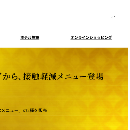
Search
言
サ
語
イ
切
ト
り
JP
(日本語)
替
ホテル施設
オンラインショッピング
内
え
EN
(English)
検
メ
中文(简)
(中文(简))
ニ
索
イド
特典とオプション
ュ
한국어
(한국어)
窓
ー
案内
報
スイート・エグゼクティ
フェア
を
を
Select Language
▼
ブフロアの特典
開
開
”から、接触軽減メニュー登場
閉
閉
ーキ
プラン
来館予約
IMA
乾山
ンド
つわ）」
UPストア
和記念メニュー」の2種を販売
ン
クセス