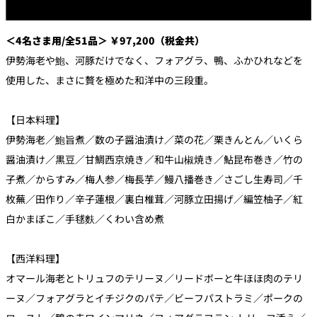
＜4名さま用/全51品＞ ￥97,200（税金共）
伊勢海老や鮑、河豚だけでなく、フォアグラ、鴨、ふかひれなどを
使用した、まさに贅を極めた和洋中の三段重。
【日本料理】
伊勢海老／鮑旨煮／数の子醤油漬け／菜の花／栗きんとん／いくら
醤油漬け／黒豆／甘鯛西京焼き／和牛山椒焼き／鮎昆布巻き／竹の
子煮／からすみ／梅人参／梅長芋／鰻八播巻き／さごし生寿司／千
枚蕪／田作り／辛子蓮根／裏白椎茸／河豚立田揚げ／編笠柚子／紅
白かまぼこ／手毬麩／くわい含め煮
【西洋料理】
オマール海老とトリュフのテリーヌ／リードボーと牛ほほ肉のテリ
ーヌ／フォアグラとイチジクのパテ／ビーフパストラミ／ポークの