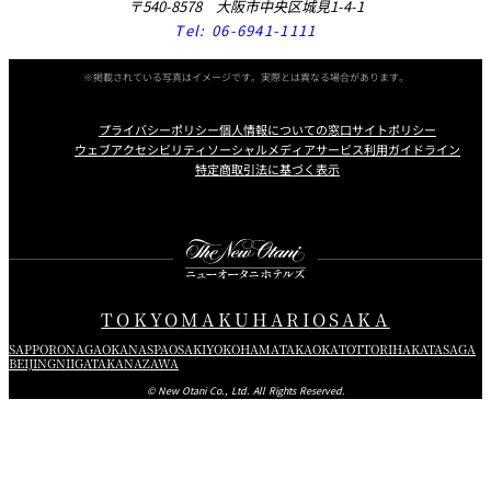
〒540-8578 大阪市中央区城見1-4-1
Tel:
06-6941-1111
※掲載されている写真はイメージです。実際とは異なる場合があります。
プライバシーポリシー
個人情報についての窓口
サイトポリシー
ウェブアクセシビリティ
ソーシャルメディアサービス利用ガイドライン
特定商取引法に基づく表示
Instagram
Facebook
X
TOKYO
MAKUHARI
OSAKA
SAPPORO
NAGAOKA
NASPA
OSAKI
YOKOHAMA
TAKAOKA
TOTTORI
HAKATA
SAGA
BEIJING
NIIGATA
KANAZAWA
© New Otani Co., Ltd. All Rights Reserved.