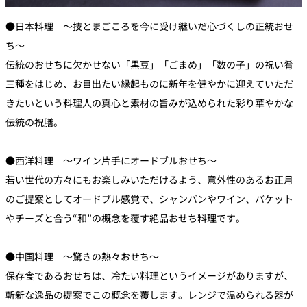
●日本料理 ～技とまごころを今に受け継いだ心づくしの正統おせ
ち～
伝統のおせちに欠かせない「黒豆」「ごまめ」「数の子」の祝い肴
三種をはじめ、お目出たい縁起ものに新年を健やかに迎えていただ
きたいという料理人の真心と素材の旨みが込められた彩り華やかな
伝統の祝膳。
●西洋料理 ～ワイン片手にオードブルおせち～
若い世代の方々にもお楽しみいただけるよう、意外性のあるお正月
のご提案としてオードブル感覚で、シャンパンやワイン、バケット
やチーズと合う“和”の概念を覆す絶品おせち料理です。
●中国料理 ～驚きの熱々おせち～
保存食であるおせちは、冷たい料理というイメージがありますが、
斬新な逸品の提案でこの概念を覆します。レンジで温められる器が