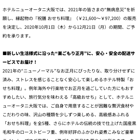
ホテルニューオータニ大阪では、2021年の皆さまの“無病息災”を祈
個室のあるレ
願し、縁起物の『祝膳 おせち料理』（￥21,600～￥97,200）の販売
River Terrace
ストラン
を決定し、2020年10月1日（木）から12月21日（月）の期間、ご予
ご案内
約を承ります。
レストランキ
ャンセルポリ
メールマガジ
シー及びキャ
ン"Letter
ッシュレス決
■新しい生活様式に沿った“巣ごもり正月”に、安心・安全の配送サ
OTANI"ご登録
済のご案内
フォーム
ービスでお届け！
2021年の“ニューノーマル”なお正月にぴったりな、取り分けせずに
済み、ストレスを感じることなく安心して楽しめるホテル特製「お
せち料理」。例年海外や行楽地でお正月を過ごしていた方にもおす
すめしたい、旅行気分を味わえる「高級おせち」として、ホテルニ
ューオータニ大阪では、ご自身で用意することが困難な贅沢食材や
こだわりの味、沢山の種類を少しずつ楽しめる、高級感あふれる
「おせち料理」を全5種、さらにホテルの伝統の技で仕上げた国産黒
毛和牛のローストビーフ重、例年好評のふかひれ姿煮こみなど豪華