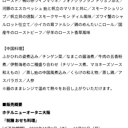
ロースト／鴨の赤ワインマリネ／フォアグラフラン トリュフ添え／
河豚のエスカベッシュ 鮑と帆立のマリネと共に／スモークシュリン
プ／帆立貝の燻製／スモークサーモン ディル風味／ズワイ蟹のシャ
ルロット仕立て／小イカの茸ファルシ／鶏のめんたいこロール／国
産牛のローストビーフ／仔羊のロースト香草風味
【中国料理】
ふかひれの姿煮込み／チンゲン菜／なまこの醤油煮／牛肉の五香粉
煮／伊勢海老の二種盛り合わせ（チリソース煮、マヨネーズソース
和えもの）／蒸し鮑の中国風煮込み／くらげの和え物／蒸し鶏／ア
スパラガス／人参
※器のままレンジで温めて熱々をお召し上がりいただけます。
■販売概要
ホテルニューオータニ大阪
『祝膳 おせち料理』