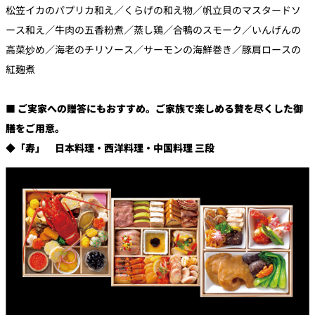
松笠イカのパプリカ和え／くらげの和え物／帆立貝のマスタードソ
ース和え／牛肉の五香粉煮／蒸し鶏／合鴨のスモーク／いんげんの
高菜炒め／海老のチリソース／サーモンの海鮮巻き／豚肩ロースの
紅麹煮
■ ご実家への贈答にもおすすめ。ご家族で楽しめる贅を尽くした御
膳をご用意。
◆「寿」 日本料理・西洋料理・中国料理 三段