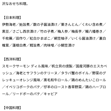
沢なおせち料理。
【日本料理】
伊勢海老／鮑旨煮／数の子醤油漬け／栗きんとん／くわい含め煮／
黒豆／さごし西京漬け／竹の子煮／梅人参／梅長芋／鰻八幡巻き／
千枚蕪／田作り／紅白かまぼこ／網笠柚子／いくら醤油漬け／裏白
椎茸／蓮根白煮／鱈旨煮／肉味噌／小鯛笠漬け
【西洋料理】
スモークサーモン ディル風味／帆立貝の燻製／国産河豚のエスカベ
ッシュ／海老とサフランのテリーヌ／タラバ蟹のボイル／野菜のグ
レッキューオレンジ風味／黒毛和牛ロール／鶏のめんたいこロール
／イベリコポークのパテ／仔羊のロースト香草野菜／鶏のハーブロ
ール／リードボーのパテ／キャビア
【中国料理】