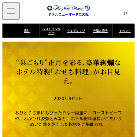
Search
言
サ
ホテルニューオータニ大阪
語
イ
切
り
ト
JP
レストラン＆
(日本語)
宿泊
ウエディング
会議＆宴会
イベント
バー
替
内
EN
(English)
え
西洋料理
メ
検
中文(简)
(中文(简))
宿
サ
ウ
ニ
泊
ー
エ
索
한국어
(한국어)
宴
プ
ュ
プ
ビ
デ
会
ラ
ラ
ス
ィ
ー
窓
SAKURA
SATSUKI
スイート・エグゼ
場
ン
Select Language
▼
“巣ごもり”正月を彩る、豪華絢爛な
ン
ガ
ン
を
クティブフロアの
一
一
一
イ
グ
を
日本料理
特典
覧
覧
開
お料理
覧
ド
ス
ホテル特製「おせち料理」がお目見
ニューオータニウ
タ
閉
開
新着情報
エディングの魅力
会
イ
ル
え。
ウ
ル
議
閉
ー
宴
麺処
ム
会
エ
けやき
季処 一心
乾山
＆
NAKAJIMA
サ
ご
デ
宴
ー
予
挙式
披露宴
料理・ケーキ
朝食のご案内
ビ
約
ィ
会
2020年9月2日
ス
・
花外楼 大坂城
ン
お
叙々苑 游玄亭
藤尾
店
問
グ
ム
来
ドレスブランド
合
ー
館
おひとりさまにもぴったりな一段重に、ローストビーフ
中国料理
「ituwa（いつ
せ
ビ
予
わ）」
フ
や、ふかひれ姿煮込みなど、ホテル総料理長がこだわり
ー
約
美食ウエディング
期間限定POP UP
ォ
ぬいた贅を尽くした祝膳をご堪能あれ。
ストア オープン
ー
ム
大観苑
お
資
問
料