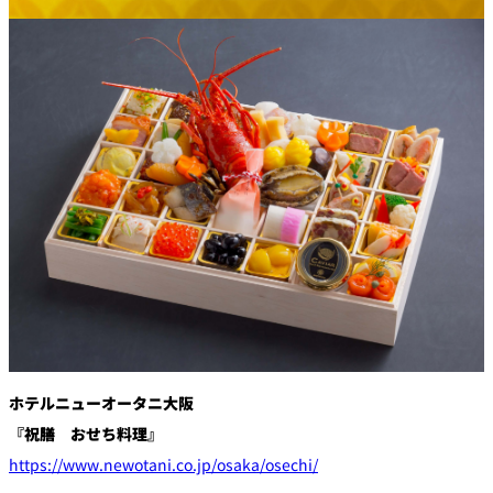
創作料理
ホテルへのアクセ
合
請
ス
せ
求
味寛
カフェ・ラウンジ
レス
SATSUKI
LOUNGE
トラ
ン＆
スイーツ
バー
パティスリー
SATSUKI
バー
フォーシーズ
キャッスル
ンズ
ルームサービス
ホテルニューオータニ大阪
『祝膳 おせち料理』
ルームサービ
https://www.newotani.co.jp/osaka/osechi/
ス
個室