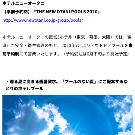
ホテルニューオータニ
【事前予約制】『THE NEW OTANI POOLS 2020』
個室のあるレ
River Terrace
http://www.newotani.co.jp/group/pools/
ストラン
ご案内
ホテルニューオータニの直営3ホテル（東京、幕張、大阪）では、徹
レストランキ
ャンセルポリ
メールマガジ
底した安全・衛生管理のもと、2020年7月よりアウトドアプールを
事
シー及びキャ
ン"Letter
ッシュレス決
OTANI"ご登録
前予約制
にて営業いたします。（予約受注は6月下旬より開始予定）
済のご案内
フォーム
・迫る夏に高まる避暑欲求。「プールのない夏」にご提案するゆ
とりのホテルプール