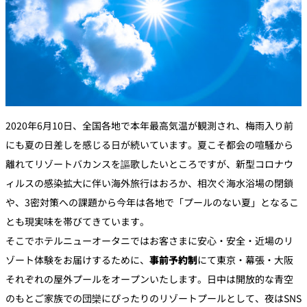
2020年6月10日、全国各地で本年最高気温が観測され、梅雨入り前
にも夏の日差しを感じる日が続いています。夏こそ都会の喧騒から
離れてリゾートバカンスを謳歌したいところですが、新型コロナウ
ィルスの感染拡大に伴い海外旅行はおろか、相次ぐ海水浴場の閉鎖
や、3密対策への課題から今年は各地で「プールのない夏」となるこ
とも現実味を帯びてきています。
そこでホテルニューオータニではお客さまに安心・安全・近場のリ
ゾート体験をお届けするために、
事前予約制
にて東京・幕張・大阪
それぞれの屋外プールをオープンいたします。日中は開放的な青空
のもとご家族での団欒にぴったりのリゾートプールとして、夜はSNS