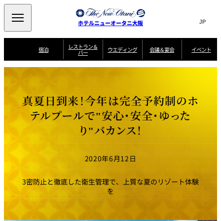
Search
言
サ
ホテルニューオータニ大阪
語
イ
切
り
ト
JP
レストラン＆
(日本語)
宿泊
ウエディング
会議＆宴会
イベント
バー
替
内
EN
(English)
え
西洋料理
メ
検
中文(简)
(中文(简))
宿
サ
ウ
ニ
泊
ー
エ
索
한국어
(한국어)
宴
プ
ュ
プ
ビ
デ
会
ラ
ラ
ス
ィ
ー
窓
SAKURA
SATSUKI
スイート・エグゼ
場
ン
Select Language
▼
真夏日到来！今年は完全予約制のホ
ン
ガ
ン
を
クティブフロアの
一
一
一
イ
グ
を
日本料理
特典
覧
覧
開
お料理
覧
ド
ス
テルプールで"安心・安全・ゆった
ニューオータニウ
タ
閉
開
新着情報
エディングの魅力
会
イ
ル
り"バカンス！
ウ
ル
議
閉
ー
宴
麺処
ム
会
エ
けやき
季処 一心
乾山
＆
NAKAJIMA
サ
ご
デ
宴
ー
予
挙式
披露宴
料理・ケーキ
朝食のご案内
ビ
約
ィ
会
2020年6月12日
ス
・
花外楼 大坂城
ン
お
叙々苑 游玄亭
藤尾
店
問
グ
ム
来
ドレスブランド
合
ー
館
3密防止と徹底した衛生管理で、上質な夏のリゾート体験
中国料理
「ituwa（いつ
せ
ビ
予
わ）」
フ
を
ー
約
美食ウエディング
期間限定POP UP
ォ
ストア オープン
ー
ム
大観苑
お
資
問
料