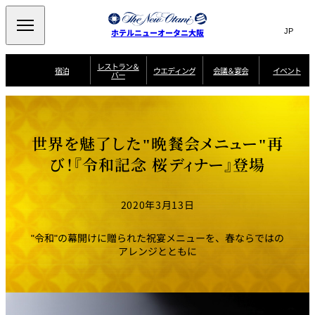
Search
言
サ
ホテルニューオータニ大阪
語
イ
切
り
ト
JP
レストラン＆
(日本語)
宿泊
ウエディング
会議＆宴会
イベント
バー
替
内
EN
(English)
え
西洋料理
メ
検
中文(简)
(中文(简))
宿
サ
ウ
ニ
泊
ー
エ
索
한국어
(한국어)
宴
プ
ュ
プ
ビ
デ
会
ラ
ラ
ス
ィ
ー
窓
SAKURA
SATSUKI
スイート・エグゼ
場
ン
世界を魅了した"晩餐会メニュー"再
ン
ガ
ン
を
クティブフロアの
一
一
一
イ
グ
を
日本料理
特典
覧
覧
開
お料理
覧
ド
ス
び！『令和記念 桜ディナー』登場
ニューオータニウ
タ
閉
開
新着情報
エディングの魅力
会
イ
ル
ウ
ル
議
閉
ー
宴
麺処
ム
会
エ
けやき
季処 一心
乾山
＆
NAKAJIMA
サ
ご
2020年3月13日
デ
宴
ー
予
挙式
披露宴
料理・ケーキ
朝食のご案内
ビ
約
ィ
会
ス
・
花外楼 大坂城
ン
お
"令和"の幕開けに贈られた祝宴メニューを、春ならではの
叙々苑 游玄亭
藤尾
店
問
グ
ム
来
アレンジとともに
ドレスブランド
合
ー
館
中国料理
「ituwa（いつ
せ
ビ
予
わ）」
フ
ー
約
美食ウエディング
期間限定POP UP
ォ
ストア オープン
ー
ム
大観苑
お
資
問
料