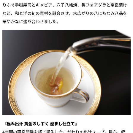
りふぐ手毬寿司とキャビア、穴子八幡焼、鴨フォアグラと奈良漬け
など、和と洋の旬の素材を融合させ、末広がりの八にちなみ八品を
華やかなに盛り合わせました。
『極み出汁 黄金のしずく 澄まし仕立て』
4年間の研究開発を経て誕生したこだわりの出汁スープ。昆布、鰹