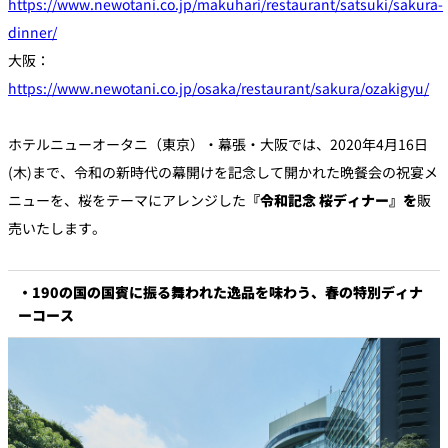
https://www.newotani.co.jp/makuhari/restaurant/satsuki/sakura-
dinner/
個室のあるレ
大阪：
River Terrace
ストラン
https://www.newotani.co.jp/osaka/restaurant/sakura/ozakigyu/
ご案内
レストランキ
ャンセルポリ
ホテルニューオータニ（東京）・幕張・大阪では、2020年4月16日
メールマガジ
シー及びキャ
ン"Letter
ッシュレス決
OTANI"ご登録
(木)まで、令和の新時代の幕開けを記念して開かれた晩餐会の祝宴メ
済のご案内
フォーム
ニューを、桜をテーマにアレンジした
『令和記念 桜ディナー』を
販
売いたします。
・190の国の国賓に振る舞われた逸品を味わう、春の特別ディナ
ーコース