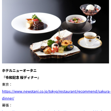
創作料理
ホテルへのアクセ
合
請
ス
せ
求
味寛
カフェ・ラウンジ
レス
SATSUKI
LOUNGE
トラ
ン＆
スイーツ
バー
パティスリー
SATSUKI
バー
ホテルニューオータニ
『令和記念 桜ディナー』
フォーシーズ
キャッスル
ンズ
東京：
ルームサービス
https://www.newotani.co.jp/tokyo/restaurant/recommend/sakura-
dinner/
ルームサービ
ス
幕張：
個室