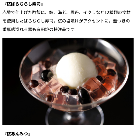
『桜ばらちらし寿司』
赤酢で仕上げた酢飯に、鮪、海老、雲丹、イクラなど12種類の食材
を使用したばらちらし寿司。桜の塩漬けがアクセントに。蓋つきの
重厚感溢れる器も有田焼の特注品です。
『桜あんみつ』