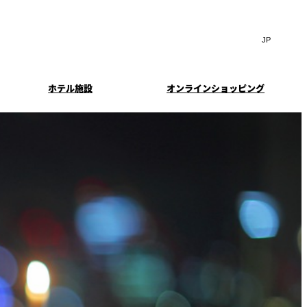
Search
言
サ
語
イ
切
ト
り
JP
(日本語)
替
ホテル施設
オンラインショッピング
内
え
EN
(English)
検
メ
中文(简)
(中文(简))
ニ
索
イド
特典とオプション
ュ
한국어
(한국어)
窓
ー
案内
報
スイート・エグゼクティ
フェア
を
を
Select Language
▼
ブフロアの特典
開
開
閉
閉
ーキ
プラン
来館予約
IMA
乾山
ンド
つわ）」
UPストア
ン
クセス