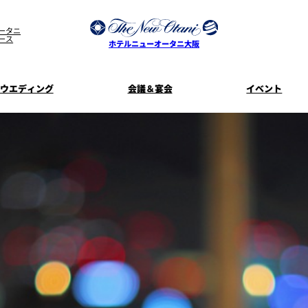
ータニ
ース
ホテルニューオータニ大阪
ウエディング
会議＆宴会
イベント
ウエディングスタイル
宿泊プラン一覧
プラン一覧
サービスガ
ディ
お料理のご
新着情
SATSUKI
せフ
ルームサービス
披露宴
料理・ケ
季処 一心
麺処 NAKAJ
美食ウエディング
ドレスブラ
「ituwa（い
期間限定POP 
花外楼 大坂城店
藤尾
オープ
資料請求
ホテルへのア