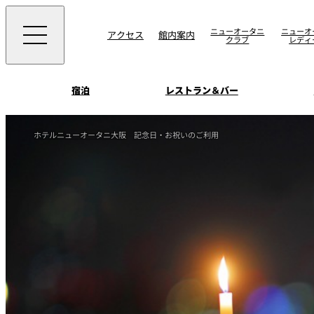
ニューオータニ
ニューオ
アクセス
館内案内
クラブ
レディ
宿泊
レストラン＆バー
西洋料理
宴会場一覧
客室一覧
ホテルニューオータニ大阪
記念日・お祝いのご利用
ニューオータニウエ
会議＆宴会
ングの魅力
SAKURA
宿泊
宴会ご予約・お問合
日本料理
ォーム
朝食のご案内
挙式
ウエディング
ムービー
けやき
叙々苑 游玄亭
中国料理
お問合せ