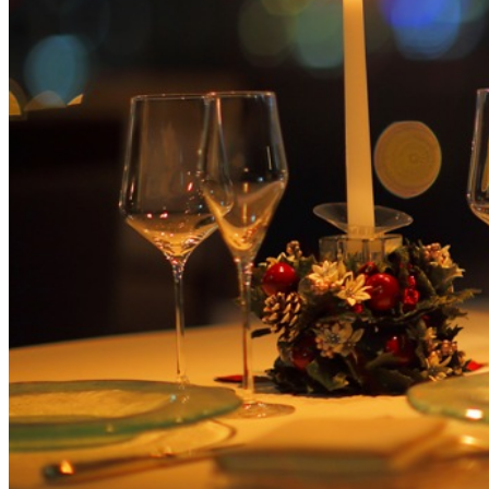
大観苑
創作料理
味寛
カフェ・ラウンジ
レストラン＆
SATSUKI LOUNG
バー
スイーツ
パティスリーSATSU
バー
キャッスル
ルームサービス