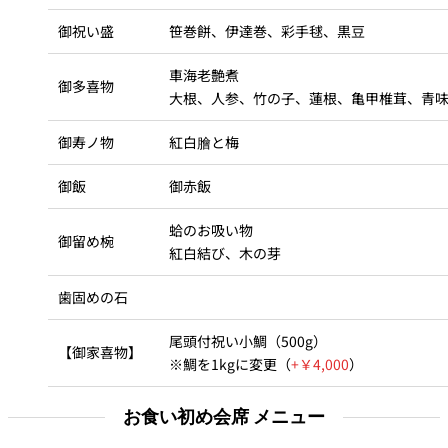
御祝い盛
笹巻餅、伊達巻、彩手毬、黒豆
車海老艶煮
御多喜物
大根、人参、竹の子、蓮根、亀甲椎茸、青
御寿ノ物
紅白膾と梅
御飯
御赤飯
蛤のお吸い物
御留め椀
紅白結び、木の芽
歯固めの石
尾頭付祝い小鯛（500g）
【御家喜物】
※鯛を1kgに変更（
+￥4,000
）
お食い初め会席 メニュー