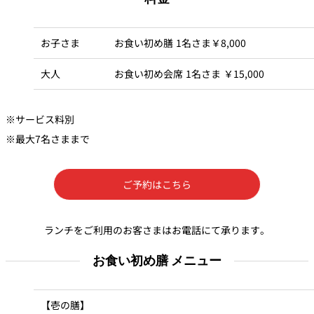
個室のあるレ
お子さま
お食い初め膳 1名さま￥8,000
River Terrace
ストラン
ご案内
大人
お食い初め会席 1名さま ￥15,000
レストランキ
ャンセルポリ
メールマガジ
シー及びキャ
ン"Letter
ッシュレス決
※サービス料別
OTANI"ご登録
済のご案内
フォーム
※最大7名さままで
ご予約はこちら
ランチをご利用のお客さまはお電話にて承ります。
お食い初め膳 メニュー
【壱の膳】