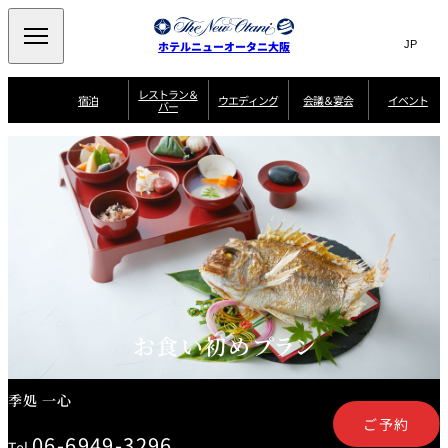
Search
言
サ
ホテルニューオータニ大阪
語
イ
切
り
ト
JP
レストラン＆
(日本語)
宿泊
ウエディング
会議＆宴会
イベント
バー
替
内
EN
(English)
え
西洋料理
メ
検
中文(简)
(中文(简))
宿
サ
ウ
ニ
泊
ー
エ
索
한국어
(한국어)
宴
プ
ュ
プ
ビ
デ
会
ラ
ラ
ス
ィ
ー
窓
SAKURA
SATSUKI
スイート・エグゼ
場
ン
Select Language
▼
ン
ガ
ン
を
クティブフロアの
一
一
一
イ
グ
を
日本料理
特典
覧
覧
開
お料理
覧
ド
ス
ニューオータニウ
タ
閉
開
新着情報
エディングの魅力
会
イ
ル
ウ
ル
議
閉
ー
宴
麺処
ム
会
エ
けやき
季処 一心
乾山
＆
NAKAJIMA
サ
ご
デ
宴
ー
予
挙式
披露宴
料理・ケーキ
朝食のご案内
ビ
約
ィ
会
ス
・
花外楼 大坂城
ン
お
お食い初めプラン
叙々苑 游玄亭
藤尾
店
問
グ
ム
来
ドレスブランド
合
ー
館
中国料理
「ituwa（いつ
せ
ビ
予
わ）」
フ
ー
約
美食ウエディング
期間限定POP UP
ォ
季処 一心
ストア オープン
ー
ム
ご予約
大観苑
お
資
06-6949-3296
Tel.
問
料