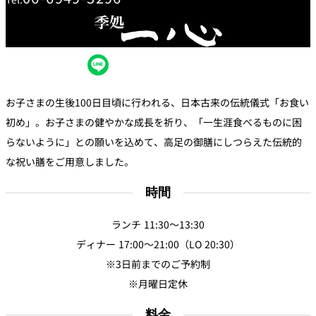
創作料理
ホテルへのアクセ
合
請
ス
せ
求
味寛
カフェ・ラウンジ
レス
SATSUKI
お子さまの生後100日目頃に行われる、日本古来の伝統儀式「お食い
LOUNGE
トラ
ン＆
スイーツ
初め」。お子さまの健やかな成長を祈り、「一生涯食べるものに困
バー
らないように」との願いを込めて、高足の御膳にしつらえた伝統的
パティスリー
な祝い膳をご用意しました。
SATSUKI
バー
時間
ランチ 11:30～13:30
フォーシーズ
キャッスル
ンズ
ディナー 17:00～21:00（LO 20:30）
ルームサービス
※3日前までのご予約制
※月曜日定休
ルームサービ
ス
料金
個室