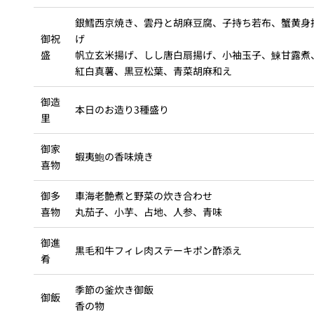
銀鱈西京焼き、雲丹と胡麻豆腐、子持ち若布、蟹黄身
御祝
げ
盛
帆立玄米揚げ、しし唐白扇揚げ、小袖玉子、鰊甘露煮
紅白真薯、黒豆松葉、青菜胡麻和え
御造
本日のお造り3種盛り
里
御家
蝦夷鮑の香味焼き
喜物
御多
車海老艶煮と野菜の炊き合わせ
喜物
丸茄子、小芋、占地、人参、青味
御進
黒毛和牛フィレ肉ステーキポン酢添え
肴
季節の釜炊き御飯
御飯
香の物