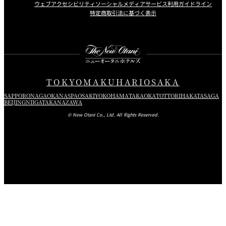
ウェブアクセシビリティ
ソーシャルメディアサービス利用ガイドライン
特定商取引法に基づく表示
Instagram
Facebook
X
TOKYO
MAKUHARI
OSAKA
SAPPORO
NAGAOKA
NASPA
OSAKI
YOKOHAMA
TAKAOKA
TOTTORI
HAKATA
SAGA
BEIJING
NIIGATA
KANAZAWA
© New Otani Co., Ltd. All Rights Reserved.