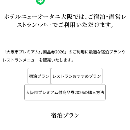
創作料理
ホテルへのアクセ
合
請
ス
せ
求
ホテルニューオータニ大阪では、ご宿泊・直営レ
味寛
ストラン・バーでご利用いただけます。
カフェ・ラウンジ
レス
SATSUKI
LOUNGE
トラ
ン＆
スイーツ
「大阪市プレミアム付商品券2026」のご利用に最適な宿泊プランや
バー
レストランメニューを販売いたします。
パティスリー
SATSUKI
宿泊プラン
レストランおすすめプラン
バー
大阪市プレミアム付商品券2026の購入方法
フォーシーズ
キャッスル
ンズ
ルームサービス
宿泊プラン
ルームサービ
ス
個室