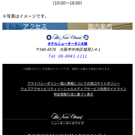
（10:00～18:00）
※写真はイメージです。
アクセス
館内案内
ホテルニューオータニ大阪
〒540-8578 大阪市中央区城見1-4-1
Tel:
06-6941-1111
※掲載されている写真はイメージです。実際とは異なる場合があります。
プライバシーポリシー
個人情報についての窓口
サイトポリシー
ウェブアクセシビリティ
ソーシャルメディアサービス利用ガイドライン
特定商取引法に基づく表示
Instagram
Facebook
X