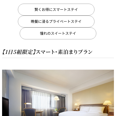
賢くお得にスマートステイ
個室のあるレ
River Terrace
ストラン
晩餐に浸るプライベートステイ
ご案内
憧れのスイートステイ
レストランキ
ャンセルポリ
メールマガジ
シー及びキャ
ン"Letter
ッシュレス決
OTANI"ご登録
済のご案内
フォーム
【1日5組限定】
スマート・素泊まりプラン