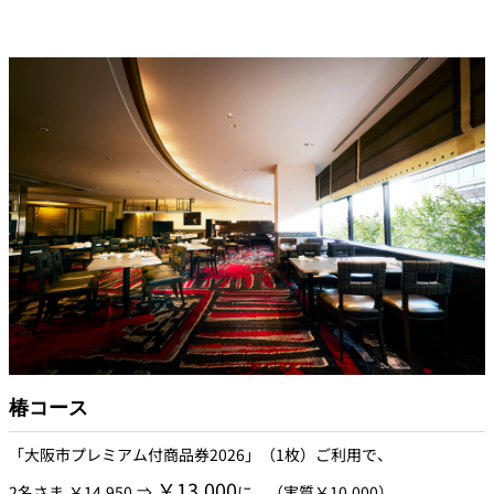
（生ビール、グラスワイン、又はソフトドリンク）
SATSUKI 美味前菜盛り合わせ
本日の魚料理
国産牛フィレ肉のステーキ バジルと山葵ピストー イタリアンサラダ
添え
パン
ティラミス
椿コース
コーヒー
「大阪市プレミアム付商品券2026」（1枚）ご利用で、
（2名さま分のご用意となります。）
￥13,000
2名さま ￥14,950 ⇒
に。（実質￥10,000）