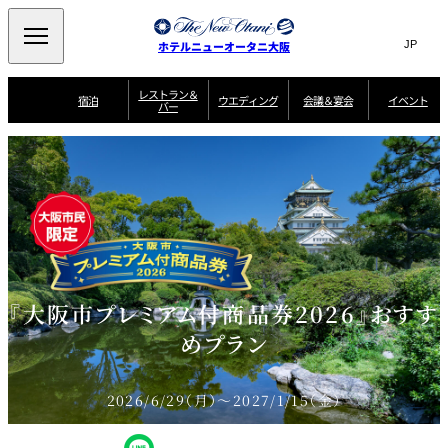
Search
言
サ
ホテルニューオータニ大阪
語
イ
切
り
ト
JP
レストラン＆
(日本語)
宿泊
ウエディング
会議＆宴会
イベント
バー
替
内
EN
(English)
え
西洋料理
メ
検
中文(简)
(中文(简))
宿
サ
ウ
ニ
泊
ー
エ
索
한국어
(한국어)
宴
プ
ュ
プ
ビ
デ
会
ラ
ラ
ス
ィ
ー
窓
SAKURA
SATSUKI
スイート・エグゼ
場
ン
Select Language
▼
ン
ガ
ン
を
クティブフロアの
一
一
一
イ
グ
を
日本料理
特典
覧
覧
開
お料理
覧
ド
ス
ニューオータニウ
タ
閉
開
新着情報
エディングの魅力
会
イ
ル
ウ
ル
議
閉
ー
宴
麺処
ム
会
エ
けやき
季処 一心
乾山
＆
NAKAJIMA
サ
ご
デ
宴
ー
予
『大阪市プレミアム付商品券2026』おすす
挙式
披露宴
料理・ケーキ
朝食のご案内
ビ
約
ィ
会
ス
・
花外楼 大坂城
ン
お
めプラン
叙々苑 游玄亭
藤尾
店
問
グ
ム
来
ドレスブランド
合
ー
館
中国料理
「ituwa（いつ
せ
ビ
予
わ）」
フ
ー
約
美食ウエディング
期間限定POP UP
ォ
2026/6/29（月）～2027/1/15（金）
ストア オープン
ー
ム
大観苑
お
資
問
料