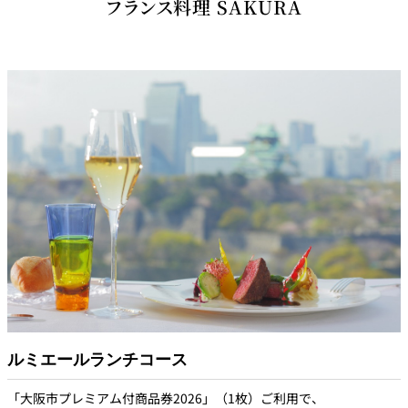
フランス料理 SAKURA
椿～つばき～コース
前菜盛り合わせ
海老のチリソース
鶏肉とカシューナッツの炒め
点心4種
旬魚の油淋ソースがけ
チャーシュー入りスープそば
杏仁プリン
Lumière～ルミエール～
***
菖蒲～あやめ～ディナーコース
カナッペ
前菜5種盛り合わせ
ルミエールランチコース
燻煙薫る青森県産サーモンのタルタルとコンディメント
空豆入りふかひれスープ
オニオンムースリーヌとキャビアを飾って
海老と春野菜のあっさり炒め
「大阪市プレミアム付商品券2026」（1枚）ご利用で、