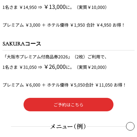
スペアリブの黒豆蒸し
￥13,000
1名さま ￥14,950 ⇒
に。（実質￥10,000）
香ばしい焼きトウモロコシのヴルーテスープ
旬魚の甘酢ソースがけ
海鮮入りチャーハン
プレミアム ￥3,000 ＋ ホテル優待 ￥1,950 合計 ￥4,950 お得！
高知県宿毛湾直送鮮魚 本日の調理法とソースにて
杏仁プリン
SAKURAコース
しっとり焼き上げた和牛フィレ肉のロティ
香り豊かなマデイラソースと彩り華やぐ菜園
「大阪市プレミアム付商品券2026」（2枚）ご利用で、
￥26,000
1名さま ￥31,050 ⇒
に。（実質￥20,000）
パイナップルのデクリネゾン
パイナップルのグラス キャラメリゼ レモングラスのジュレ
プレミアム ￥6,000 ＋ ホテル優待 ￥5,050合計 ￥11,050 お得！
食後のお飲物と小菓子
ご予約はこちら
メニュー（例）
Sakura～サクラ～