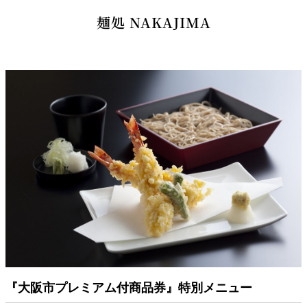
麺処 NAKAJIMA
カナッペ 2種の味わい
ウニとキャビアを飾ったホワイトアスパラガスムース
ブイヤベースジュレに香草オイルのアクセント
ブルゴーニュからの便り
数種の貝のフリカッセ 新緑を纏ったクレソンソース
エピス薫るオマール海老のグリエ ソースアメリケーヌ
黒毛和種A4ランク銘柄牛フィレ肉のロティ
芳醇な赤ワインソースと季節の彩り
又は
『大阪市プレミアム付商品券』特別メニュー
京都七谷鴨胸肉のロティ 柑橘ソース