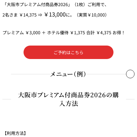
「大阪市プレミアム付商品券2026」（1枚）ご利用で、
又は
￥13,000
2名さま ￥14,375 ⇒
に。（実質￥10,000）
骨付き仔羊背肉のロティ 王道のペルシヤード風
ラタトゥイユのトマトファルシとクスクス
プレミアム ￥3,000 ＋ ホテル優待 ￥1,375 合計 ￥4,375 お得！
ココカフェとマンゴーのマリアージュ
ご予約はこちら
食後のお飲物と小菓子
メニュー（例）
季節の前菜3種盛り
大阪市プレミアム付商品券2026の購
入方法
肉うどん
ちりめん山椒ご飯
【利用方法】