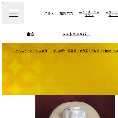
ニューオータニ
ニューオ
アクセス
館内案内
クラブ
レディ
宿泊
レストラン＆バー
西洋料理
宴会場一覧
客室一覧
ホテルニューオータニ大阪
ホテル施設
写真室・美容室・衣裳室 ～Photo Studio /
ニューオータニウエ
会議＆宴会
ングの魅力
SAKURA
宿泊
宴会ご予約・お問合
日本料理
ォーム
朝食のご案内
挙式
ウエディング
ムービー
けやき
叙々苑 游玄亭
中国料理
お問合せ