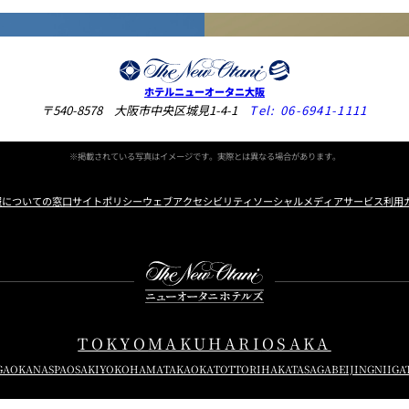
個室のあるレストラン
ホテルニューオータニ大阪
〒540-8578 大阪市中央区城見1-4-1
Tel:
06-6941-1111
ルポ
ュレ
※掲載されている写真はイメージです。実際とは異なる場合があります。
メールマガジン"Letter
OTANI"ご登録フォーム
報についての窓口
サイトポリシー
ウェブアクセシビリティ
ソーシャルメディアサービス利用
Instagram
Facebook
X
TOKYO
MAKUHARI
OSAKA
GAOKA
NASPA
OSAKI
YOKOHAMA
TAKAOKA
TOTTORI
HAKATA
SAGA
BEIJING
NIIGA