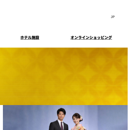
Search
言
サ
語
イ
切
ト
り
JP
(日本語)
替
ホテル施設
オンラインショッピング
内
え
EN
(English)
検
メ
中文(简)
(中文(简))
ニ
索
イド
特典とオプション
ュ
한국어
(한국어)
窓
ー
案内
報
スイート・エグゼクティ
フェア
を
を
Select Language
▼
ブフロアの特典
開
開
閉
閉
ーキ
プラン
来館予約
IMA
乾山
ンド
つわ）」
UPストア
ン
クセス