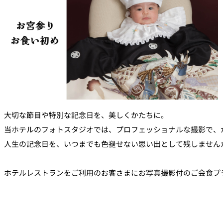
大観苑
創作料理
味寛
カフェ・ラウンジ
レストラン＆
SATSUKI LOUNG
バー
スイーツ
大切な節目や特別な記念日を、美しくかたちに。
当ホテルのフォトスタジオでは、プロフェッショナルな撮影で、
パティスリーSATSU
人生の記念日を、いつまでも色褪せない思い出として残しません
バー
ホテルレストランをご利用のお客さまにお写真撮影付のご会食プ
キャッスル
ルームサービス