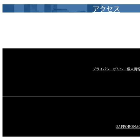
ルームサービス
アクセス
個室
River Terrace
ご案内
レストランキャンセ
リシー及びキャッシ
ス決済のご案内
プライバシーポリシー
個人情
SAPPORO
NA