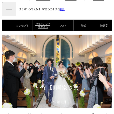
幕張
ウエディング
コンセプト
フェア
挙式
披露宴
スタイル
Y・Y 御両家さま
2022年1月