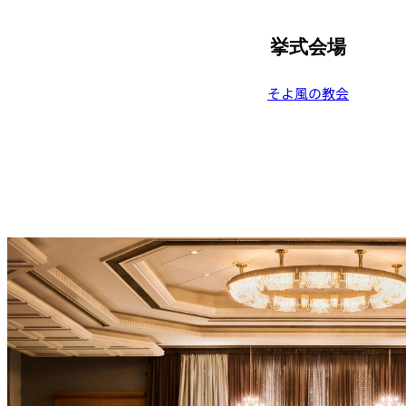
挙式会場
そよ風の教会