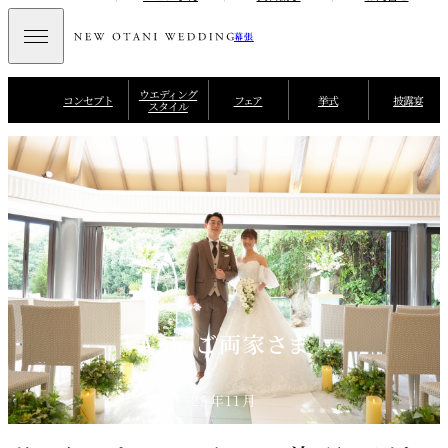
幕張
ウエディング
コンセプト
フェア
挙式
披露宴
スタイル
A・K ご両家さま
25年11月