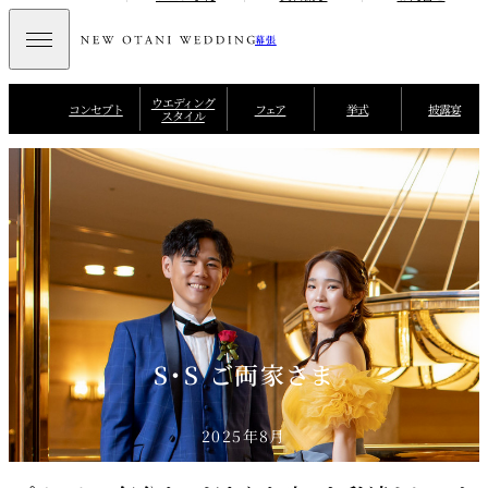
幕張
ウエディング
コンセプト
フェア
挙式
披露宴
スタイル
S・S ご両家さま
2025年8月