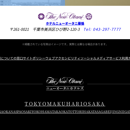
ホテルニューオータニ幕張
〒261-0021 千葉市美浜区ひび野2-120-3
Tel:
043-297-7777
※掲載されている写真はイメージです。実際とは異なる場合があります。
報についての窓口
サイトポリシー
ウェブアクセシビリティ
ソーシャルメディアサービス利用
Instagram
Facebook
Youtube
TOKYO
MAKUHARI
OSAKA
GAOKA
NASPA
OSAKI
YOKOHAMA
TAKAOKA
TOTTORI
HAKATA
SAGA
BEIJING
NIIGA