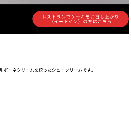
レストランでケーキをお召し上がり
（イートイン）の方はこちら
涼宴プラ
七五三プラン2026
ルポーネクリームを絞ったシュークリームです。
ュフェア
自宅で味わうホテルのテ
リュッ
イクアウトメニュー
ヤル～
よくあるご質問
ポーズデ
ラン