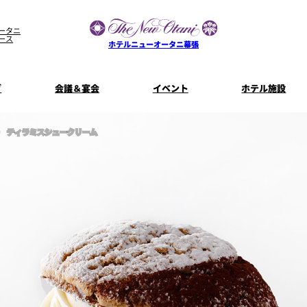
ータニ
ース
ホテルニューオータニ幕張
グ
会議＆宴会
イベント
ホテル施設
宴会場一覧
客室一覧
宿泊プラン
プラン一
ティラミスシュークリーム
コンセプト
ウエディング
ザ・ラウンジ
特典とオプ
ご利
【宴会用】
披露宴
テイクアウト
料理・ケ
メニュー
誕生日や記念日のお祝い
朝食
に
～BREAKFA
リー
独立型邸宅
資料請
～アニバーサリー～
内
よくあるご質問
ホテルへのアクセス
山茶花
一心