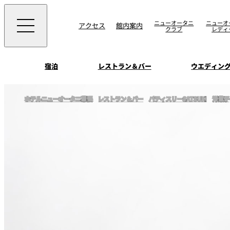
ニューオータニ
ニューオ
アクセス
館内案内
クラブ
レディ
宿泊
レストラン＆バー
ウエディン
ビュッフェ
お知らせ
ホテルニューオータニ幕張
レストラン＆バー
パティスリーSATSUKI
洋菓子
トップページ
選ばれる理由
SATSUKI
会議＆宴会
オールデイダイニング
宿泊
記念日・お祝いでの
挙式
サービスガイド
ウエディング
用に
SATSUKI
ウエディングストー
季処（日本料理）
周辺施設・観光案
よくあるご質問
千羽鶴
中国料理