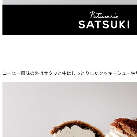
ルームサービス
パーティースペース
Tokio
ご案内
個室のご案内
コーヒー風味の外はサクッと中はしっとりしたクッキーシュー生
レストランパーティ
ラン
誕生日や記念日のお
に
～アニバーサリー