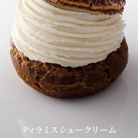
Sky Salon 欅
KI
ベイコートカフェ
＜期
ティラミスシュークリーム