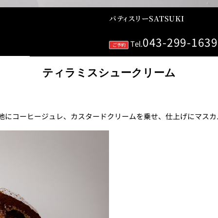
パティスリーSATSUKI
043-299-1639
Tel.
ご予約
ティラミスシュークリーム
レストランギフト券
レストラン夏の
ン2026
地にコーヒージュレ、カスタードクリームを乗せ、仕上げにマスカ
ープ
レストラン個室お祝いプ
シャンパーニ
ラン
～ポメリー ブ
ト・ロワイ
祝い
レストランご法要プラン
チャペルでプロ
ィナープ
～