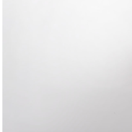
大観苑
鉄板焼
欅
スイーツ
パティスリーSATSU
ラウンジ・バー
レストラン＆
バー
ザ・ラウンジ
ガーデンレストラン
Shell the Garden
間限定＞
ルームサービス