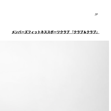
Search
言
サ
語
イ
切
ト
り
JP
(日本語)
替
メンバーズフィットネススポーツクラブ 『クラブ＆クラブ』
内
え
EN
(English)
検
メ
ニ
Select Language
▼
索
一覧
覧
ュ
窓
ー
スタイル
ニューオータニクラブ会
ケータリングサービス
フェア
を
を
員限定
スイートご宿泊特典
ション
宴会予約・お問合せフォ
開
開
ーム
閉
ーキ
プラン
閉
ルームサービス
ST～
～ROOM SERVICE～
求
お問合せ