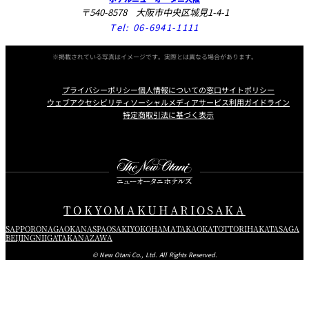
〒540-8578 大阪市中央区城見1-4-1
Tel:
06-6941-1111
※掲載されている写真はイメージです。実際とは異なる場合があります。
プライバシーポリシー
個人情報についての窓口
サイトポリシー
ウェブアクセシビリティ
ソーシャルメディアサービス利用ガイドライン
特定商取引法に基づく表示
Instagram
Facebook
X
TOKYO
MAKUHARI
OSAKA
SAPPORO
NAGAOKA
NASPA
OSAKI
YOKOHAMA
TAKAOKA
TOTTORI
HAKATA
SAGA
BEIJING
NIIGATA
KANAZAWA
© New Otani Co., Ltd. All Rights Reserved.