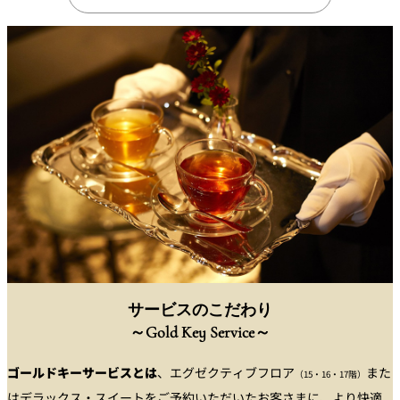
個室のあるレ
River Terrace
ストラン
ご案内
レストランキ
ャンセルポリ
メールマガジ
シー及びキャ
ン"Letter
ッシュレス決
OTANI"ご登録
済のご案内
フォーム
サービスのこだわり
～Gold Key Service～
ゴールドキーサービスとは
、エグゼクティブフロア
また
（15・16・17階）
はデラックス・スイートをご予約いただいたお客さまに、より快適