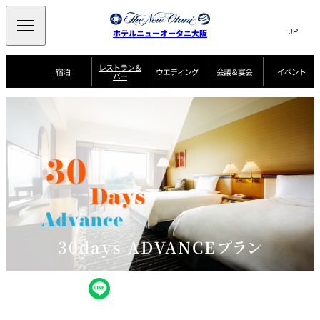
Search
言
サ
ホテルニューオータニ大阪
語
イ
切
り
ト
JP
レストラン＆
(日本語)
宿泊
ウエディング
会議＆宴会
イベント
バー
替
内
EN
(English)
え
西洋料理
メ
検
中文(简)
(中文(简))
宿
サ
ウ
ニ
泊
ー
エ
索
한국어
(한국어)
宴
プ
ュ
プ
ビ
デ
会
ラ
ラ
ス
ィ
ー
窓
SAKURA
SATSUKI
スイート・エグゼ
場
ン
Select Language
▼
ン
ガ
ン
を
クティブフロアの
一
一
一
イ
グ
を
日本料理
特典
覧
覧
開
お料理
覧
ド
ス
ニューオータニウ
タ
閉
開
新着情報
エディングの魅力
会
イ
ル
ウ
ル
議
閉
ー
宴
麺処
ム
会
エ
けやき
季処 一心
乾山
＆
NAKAJIMA
サ
ご
デ
宴
ー
予
挙式
披露宴
料理・ケーキ
朝食のご案内
ビ
約
ィ
会
ス
・
花外楼 大坂城
ン
お
30days ADVANCEプラン
叙々苑 游玄亭
藤尾
店
問
グ
ム
来
ドレスブランド
合
ー
館
中国料理
「ituwa（いつ
せ
ビ
予
わ）」
フ
ー
約
美食ウエディング
期間限定POP UP
ォ
ストア オープン
ー
ム
大観苑
お
資
問
料