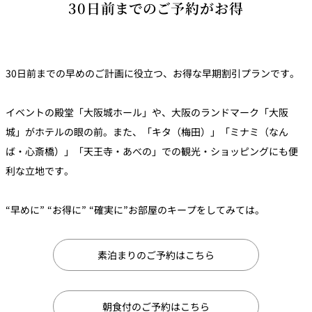
創作料理
30日前までのご予約がお得
ホテルへのアクセ
合
請
ス
せ
求
味寛
カフェ・ラウンジ
30日前までの早めのご計画に役立つ、お得な早期割引プランです。
レス
SATSUKI
LOUNGE
トラ
イベントの殿堂「大阪城ホール」や、大阪のランドマーク「大阪
ン＆
スイーツ
城」がホテルの眼の前。また、「キタ（梅田）」「ミナミ（なん
バー
ば・心斎橋）」「天王寺・あべの」での観光・ショッピングにも便
パティスリー
SATSUKI
利な立地です。
バー
“早めに” “お得に” “確実に”お部屋のキープをしてみては。
フォーシーズ
キャッスル
ンズ
ルームサービス
素泊まりのご予約はこちら
ルームサービ
ス
朝食付のご予約はこちら
個室