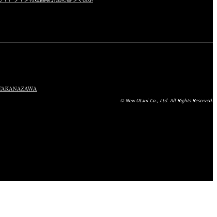
TA
KANAZAWA
© New Otani Co., Ltd. All Rights Reserved.