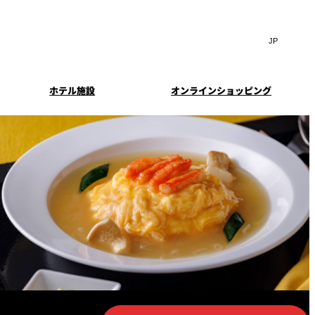
Search
言
サ
語
イ
切
ト
り
JP
(日本語)
替
ホテル施設
オンラインショッピング
内
え
EN
(English)
検
メ
中文(简)
(中文(简))
ニ
索
イド
特典とオプション
ュ
한국어
(한국어)
窓
ー
案内
報
スイート・エグゼクティ
フェア
を
を
Select Language
▼
ブフロアの特典
開
開
閉
閉
ーキ
プラン
来館予約
IMA
乾山
ンド
つわ）」
UPストア
ン
クセス