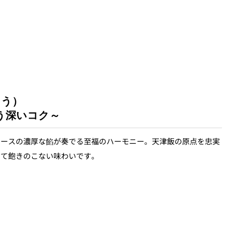
ょう）
う深いコク～
ベースの濃厚な餡が奏でる至福のハーモニー。天津飯の原点を忠実
して飽きのこない味わいです。