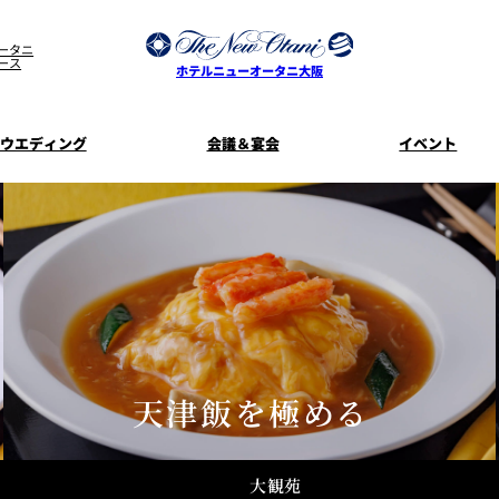
ータニ
ース
ホテルニューオータニ大阪
ウエディング
会議＆宴会
イベント
ウエディングスタイル
宿泊プラン一覧
プラン一覧
サービスガ
ディ
お料理のご
新着情
SATSUKI
せフ
ルームサービス
披露宴
料理・ケ
季処 一心
麺処 NAKAJ
美食ウエディング
ドレスブラ
「ituwa（い
天津飯を極める
期間限定POP 
花外楼 大坂城店
藤尾
オープ
資料請求
大観苑
ホテルへのア