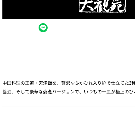
大観苑
創作料理
味寛
カフェ・ラウンジ
レストラン＆
SATSUKI LOUNG
バー
スイーツ
中国料理の王道・天津飯を、贅沢なふかひれ入り餡で仕立てた3
パティスリーSATSU
醤油、そして豪華な姿煮バージョンで、いつもの一皿が極上のひ
バー
キャッスル
ルームサービス