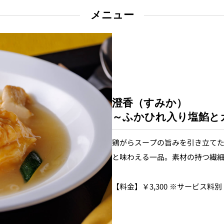
メニュー
個室のあるレストラン
ルポ
ュレ
メールマガジン"Letter
OTANI"ご登録フォーム
澄香（すみか）
～ふかひれ入り塩餡と
鶏がらスープの旨みを引き立て
と味わえる一品。素材の持つ繊
【料金】￥3,300 ※サービス料別