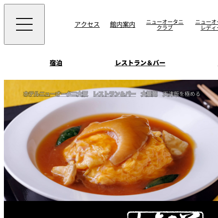
ニューオータニ
ニューオ
アクセス
館内案内
クラブ
レディ
宿泊
レストラン＆バー
西洋料理
宴会場一覧
客室一覧
ホテルニューオータニ大阪
レストラン＆バー
大観苑
天津飯を極める
ニューオータニウエ
会議＆宴会
ングの魅力
SAKURA
宿泊
宴会ご予約・お問合
日本料理
ォーム
朝食のご案内
挙式
ウエディング
ムービー
けやき
叙々苑 游玄亭
中国料理
お問合せ