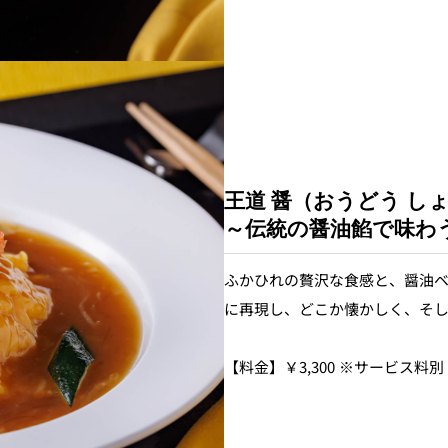
王道 醤（おうどう し
～伝統の醤油餡で味わ
ふかひれの贅沢な食感と、醤油
に再現し、どこか懐かしく、そ
【料金】￥3,300 ※サービス料別