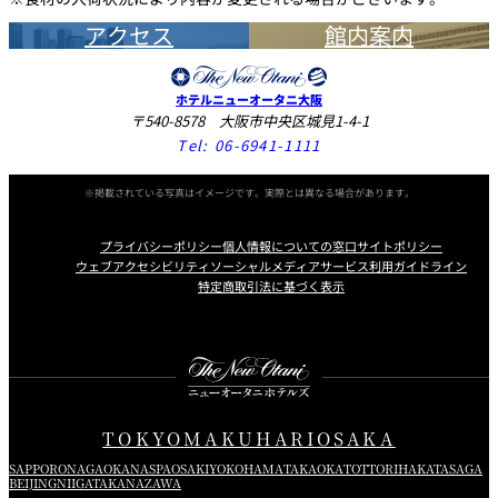
お支払いください。
アクセス
館内案内
ホテルニューオータニ大阪
〒540-8578 大阪市中央区城見1-4-1
Tel:
06-6941-1111
※掲載されている写真はイメージです。実際とは異なる場合があります。
プライバシーポリシー
個人情報についての窓口
サイトポリシー
ウェブアクセシビリティ
ソーシャルメディアサービス利用ガイドライン
特定商取引法に基づく表示
Instagram
Facebook
X
TOKYO
MAKUHARI
OSAKA
SAPPORO
NAGAOKA
NASPA
OSAKI
YOKOHAMA
TAKAOKA
TOTTORI
HAKATA
SAGA
BEIJING
NIIGATA
KANAZAWA