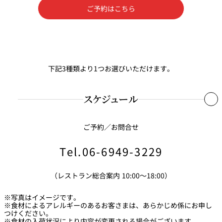
ご予約はこちら
下記3種類より1つお選びいただけます。
スケジュール
ご予約／お問合せ
16:00～ オールデイダイニング SATSUKI（1階）
Tel.
06-6949-3229
⇓
（レストラン総合案内 10:00～18:00）
18:30～ アウトドアプール（4階）
※写真はイメージです。
※食材によるアレルギーのあるお客さまは、あらかじめ係にお申し
つけください。
※お支払いにつきましてはオールデイダイニング SATSUKI受付にて
※食材の入荷状況により内容が変更される場合がございます。