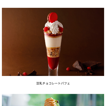
個室のあるレ
River Terrace
ストラン
ご案内
レストランキ
ャンセルポリ
メールマガジ
シー及びキャ
ン"Letter
ッシュレス決
OTANI"ご登録
済のご案内
フォーム
豆乳チョコレートパフェ