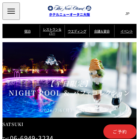
Search
言
サ
ホテルニューオータニ大阪
語
イ
切
り
ト
JP
レストラン＆
(日本語)
宿泊
ウエディング
会議＆宴会
イベント
バー
替
内
EN
(English)
え
西洋料理
メ
検
中文(简)
(中文(简))
宿
サ
ウ
ニ
泊
ー
エ
索
한국어
(한국어)
宴
プ
ュ
プ
ビ
デ
会
ラ
ラ
ス
ィ
ー
窓
SAKURA
SATSUKI
スイート・エグゼ
場
ン
Select Language
▼
ン
ガ
ン
を
クティブフロアの
一
一
一
イ
グ
を
日本料理
特典
覧
覧
開
お料理
覧
ド
ス
ニューオータニウ
タ
閉
開
新着情報
エディングの魅力
会
イ
ル
ウ
ル
議
閉
【平日限定】
ー
宴
麺処
ム
会
エ
けやき
季処 一心
乾山
＆
NAKAJIMA
サ
ご
NIGHT POOL ＆ パフェコレクション
デ
宴
ー
予
挙式
披露宴
料理・ケーキ
朝食のご案内
ビ
約
ィ
会
ス
・
花外楼 大坂城
ン
お
叙々苑 游玄亭
藤尾
店
問
グ
ム
来
2026/7/6（月）～9/18（金）
ドレスブランド
合
ー
館
中国料理
「ituwa（いつ
せ
ビ
予
わ）」
フ
ー
約
美食ウエディング
期間限定POP UP
ォ
SATSUKI
ストア オープン
ー
ム
ご予約
大観苑
お
資
06-6949-3234
Tel.
問
料