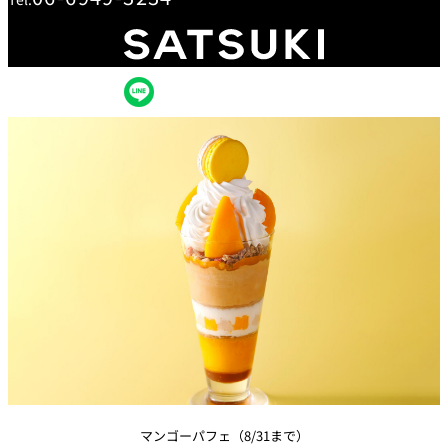
創作料理
ホテルへのアクセ
合
請
ス
せ
求
味寛
カフェ・ラウンジ
レス
SATSUKI
LOUNGE
トラ
ン＆
スイーツ
バー
パティスリー
SATSUKI
バー
フォーシーズ
キャッスル
ンズ
ルームサービス
ルームサービ
ス
マンゴーパフェ（8/31まで）
個室